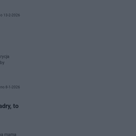
o 13-2-2026
rycja
 by
no 8-1-2026
dry, to
umną mamą