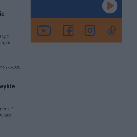
ie
acy z
m, że
no 9-6-2026
zwykłe
Premier”
kujący