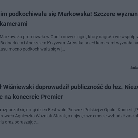
nim podkochiwała się Markowska! Szczere wyznan
 kamerami
 Markowska promowała w Opolu nowy singiel, który nagrała we współpr
Bednarkiem i Andrzejem Krzywym. Artystka przed kamerami wyznała na
asu mocno podkochiwała się w j…
doda
ł Wiśniewski doprowadził publiczność do łez. Nie
e na koncercie Premier
rozpoczął się drugi dzień Festiwalu Piosenki Polskiej w Opolu. Koncert „
rowała Agnieszka Woźniak-Starak, a największe emocje wzbudził zaska
ria oraz poruszając…