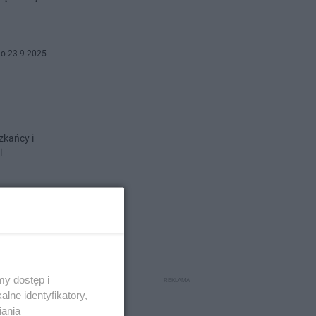
o 23-9-2025
zkańcy i
i
no 7-7-2025
orą w
y dostęp i
lne identyfikatory,
iania