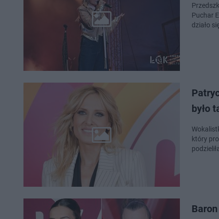
Przedszk
Puchar E
działo s
Patryc
było t
Wokalist
który pr
podzielił
Baron 