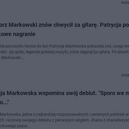
doda
orz Markowski znów chwycił za gitarę. Patrycja p
kowe nagranie
nie poruszyło fanów do łez! Patrycja Markowska pokazała coś, czego wiel
ło - jej ojciec, legenda polskiej muzyki, znów sięgnął po gitarę. Po latach
 Markowski …
doda
cja Markowska wspomina swój debiut. "Sporo we 
..."
 Markowska, jedna z najbardziej rozpoznawalnych i cenionych polskich wo
 25. rocznicę swojego debiutu z pierwszym singlem. Znana z charaktery
rockowego pazur…