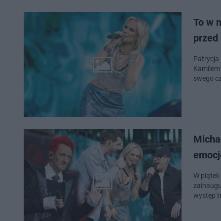
To w 
przed
Patrycja
Kamilem 
swego cz
Micha
emocj
W piątek 
zainaugu
występ t