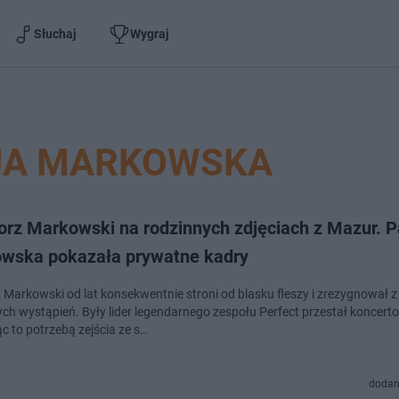
Słuchaj
Wygraj
JA MARKOWSKA
orz Markowski na rodzinnych zdjęciach z Mazur. P
wska pokazała prywatne kadry
 Markowski od lat konsekwentnie stroni od blasku fleszy i zrezygnował z
ych wystąpień. Były lider legendarnego zespołu Perfect przestał koncert
c to potrzebą zejścia ze s…
dodan