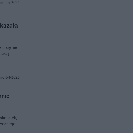
no 5-6-2026
okazała
u się nie
 ciszy
no 6-4-2026
mnie
kalistek,
stycznego