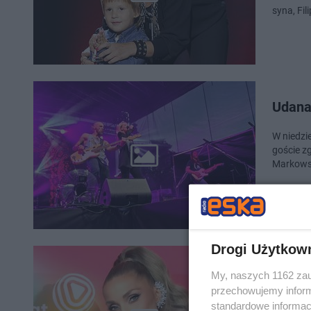
syna, Fil
Udana
W niedzi
goście z
Markowsk
Drogi Użytkow
Cleo, 
My, naszych 1162 zau
Broda
przechowujemy informa
standardowe informac