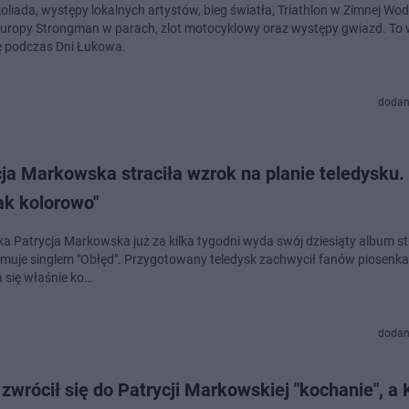
oliada, występy lokalnych artystów, bieg światła, Triathlon w Zimnej Wod
uropy Strongman w parach, zlot motocyklowy oraz występy gwiazd. To
ię podczas Dni Łukowa.
dodan
ja Markowska straciła wzrok na planie teledysku. 
ak kolorowo"
ka Patrycja Markowska już za kilka tygodni wyda swój dziesiąty album st
omuje singlem "Obłęd". Przygotowany teledysk zachwycił fanów piosenkar
a się właśnie ko…
dodan
zwrócił się do Patrycji Markowskiej "kochanie", a