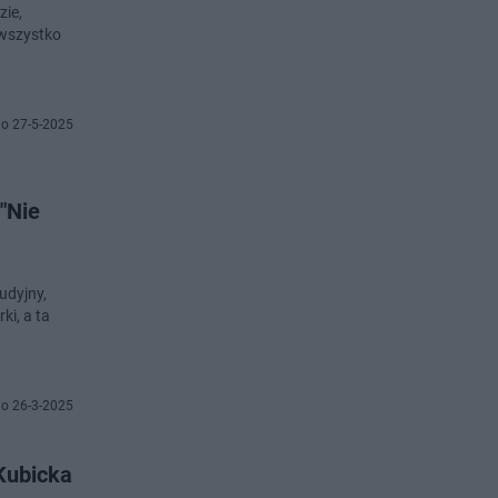
zie,
 wszystko
o 27-5-2025
"Nie
udyjny,
ki, a ta
o 26-3-2025
 Kubicka