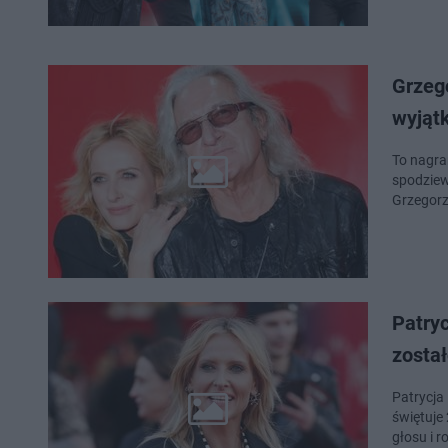
Grzeg
wyjąt
To nagra
spodziewa
Grzegorz
Patry
zostało
Patrycja
świętuje
głosu i 