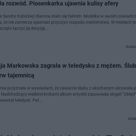
ła rozwód. Piosenkarka ujawnia kulisy afery
e Sandry Kubickiej i Barona stało się faktem. Modelka w swoim oświadc
a, że nie zamierza ujawniać przyczyn rozpadu małżeństwa. W mediach j
częto łączyć jej decyzję …
dodan
cja Markowska zagrała w teledysku z mężem. Ślub
erw tajemnicą
rka przyznała w wywiadach, że zawarcie ślubu z ukochanym ukrywała pr
. Nadchodzący wielkimi krokami album artystki zapowiada singiel "Obłęd"
powstał teledysk. Pat…
doda