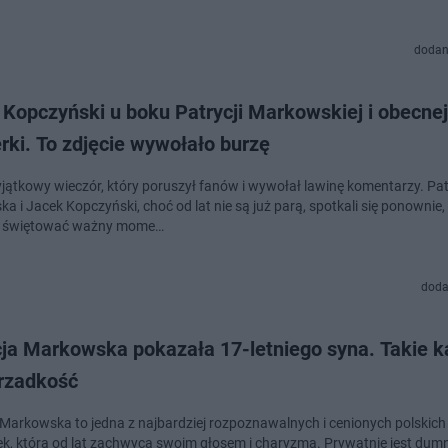
dodan
Kopczyński u boku Patrycji Markowskiej i obecnej
rki. To zdjęcie wywołało burzę
yjątkowy wieczór, który poruszył fanów i wywołał lawinę komentarzy. Pat
 i Jacek Kopczyński, choć od lat nie są już parą, spotkali się ponownie,
e świętować ważny mome…
doda
ja Markowska pokazała 17-letniego syna. Takie ka
 rzadkość
 Markowska to jedna z najbardziej rozpoznawalnych i cenionych polskich
ek, która od lat zachwyca swoim głosem i charyzmą. Prywatnie jest d