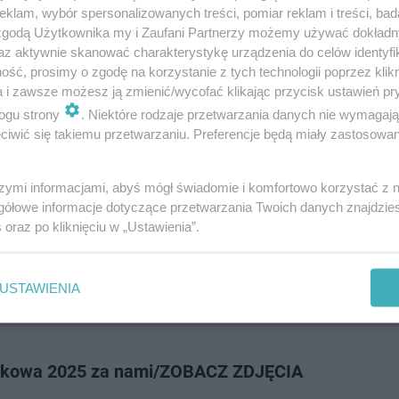
od Zaporą w Brodach to popularna impreza plenerowa, która corocznie 
klam, wybór spersonalizowanych treści, pomiar reklam i treści, bad
uczestników. W tym roku czekają nas dwa dni dobrej zabawy. Impreza odb
 zgodą Użytkownika my i Zaufani Partnerzy możemy używać dokład
5-6 lipca na boi…
az aktywnie skanować charakterystykę urządzenia do celów identyfi
ść, prosimy o zgodę na korzystanie z tych technologii poprzez klikn
a i zawsze możesz ją zmienić/wycofać klikając przycisk ustawień pr
doda
ogu strony
. Niektóre rodzaje przetwarzania danych nie wymagaj
iwić się takiemu przetwarzaniu. Preferencje będą miały zastosowanie
atego Patrycja Markowska tak szybko wyszła za m
 co ją do tego skłoniło
szymi informacjami, abyś mógł świadomie i komfortowo korzystać z
gółowe informacje dotyczące przetwarzania Twoich danych znajdzi
 Markowska, która jeszcze niedawno deklarowała, że ślub nie jest jej mar
s
oraz po kliknięciu w „Ustawienia”.
u stanęła na ślubnym kobiercu! Co sprawiło, że zmieniła zdanie? Piosen
 rąbka tajemnicy …
USTAWIENIA
doda
ukowa 2025 za nami/ZOBACZ ZDJĘCIA