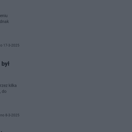
zeniu
ednak
o 17-3-2025
 był
zez kilka
, do
no 8-3-2025