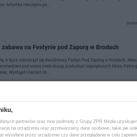
ipa. Artystka nieczęsto po…
dodan
 zabawa na Festynie pod Zaporą w Brodach
elę, 6 lipca zakończył się dwudniowy Festyn Pod Zaporą w Brodach. Mies
gromadzeni pod sceną mieli okazję posłuchać największych hitów Patrycj
iej. Wystąpił również ch…
doda
niku,
Clödie i Partycja Markowska na "Festynie Pod Zap
fanych partnerów oraz inne podmioty z Grupy ZPR Media uzyskujem
ch"
cje na urządzeniu oraz przetwarzamy dane osobowe, takie jak unika
je wysyłane przez urządzenie czy dane przeglądania w celu zapewn