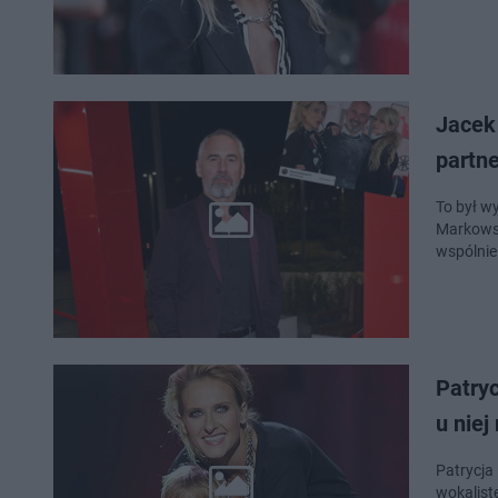
Jacek 
partne
To był w
Markowska
wspólni
Patryc
u niej
Patrycja
wokalist