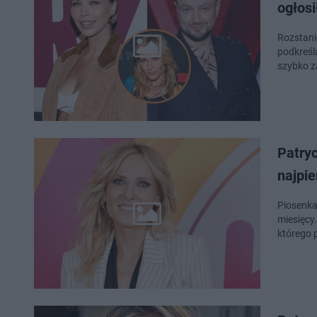
ogłosi
Rozstani
podkreśl
szybko za
Patry
najpi
Piosenka
miesięcy
którego 