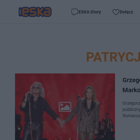
ESKA Story
Dołącz
PATRYC
Grzeg
Marko
Grzegorz
publiczn
tłumaczą