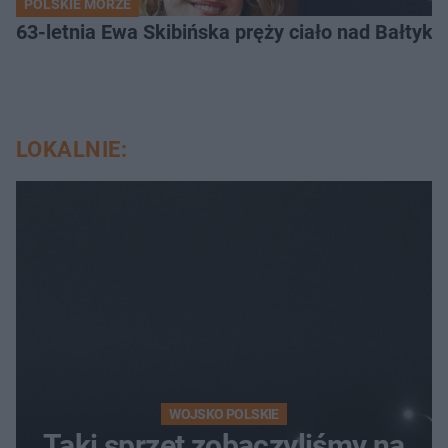
POLSKIE MORZE
63-letnia Ewa Skibińska pręży ciało nad Bałtyk
LOKALNIE:
WOJSKO POLSKIE
Taki sprzęt zobaczyliśmy na