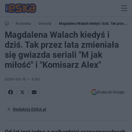
Rozrywka
Gwiazdy
Magdalena Walach kiedyś i dziś. Tak przez
lata zmieniała się gwiazda seriali "M jak miłość" i "Komisarz Alex"
Magdalena Walach kiedyś i
dziś. Tak przez lata zmieniała
się gwiazda seriali "M jak
miłość" i "Komisarz Alex"
2026-05-13
5:30
Dodaj do Google
Redakcja ESKA.pl
Od lat jest jedną z najbardziej rozpoznawalnych