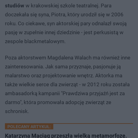
studiów
w krakowskiej szkole teatralnej. Para
doczekała się syna, Piotra, który urodził się w 2006
roku. Co ciekawe, syn aktorskiej pary odnalazł swoją
pasję w zupełnie innej dziedzinie - jest perkusistą w
zespole blackmetalowym.
Poza aktorstwem Magdalena Walach ma również inne
zainteresowania. Jak sama przyznaje, pasjonuje ją
malarstwo oraz projektowanie wnętrz. Aktorka ma
także wielkie serce dla zwierząt - w 2012 roku została
ambasadorką kampanii "Prawdziwa przyjaźń jest za
darmo", która promowała adopcję zwierząt ze
schronisk.
POLECANY ARTYKUŁ:
Katarzyna Maciąg przeszła wielką metamorfozę.