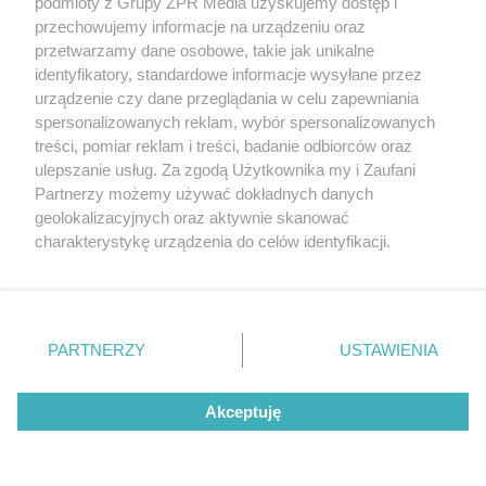
podmioty z Grupy ZPR Media uzyskujemy dostęp i
przechowujemy informacje na urządzeniu oraz
przetwarzamy dane osobowe, takie jak unikalne
identyfikatory, standardowe informacje wysyłane przez
urządzenie czy dane przeglądania w celu zapewniania
spersonalizowanych reklam, wybór spersonalizowanych
NOC PERSEIDÓW 2026
treści, pomiar reklam i treści, badanie odbiorców oraz
Kosmiczny spektakl nad Śląskiem. Tutaj
ulepszanie usług. Za zgodą Użytkownika my i Zaufani
zobaczysz Perseidy w całej okazałości
Partnerzy możemy używać dokładnych danych
geolokalizacyjnych oraz aktywnie skanować
charakterystykę urządzenia do celów identyfikacji.
Ponieważ cenimy Twoją prywatność, prosimy o zgodę na
korzystanie z tych technologii poprzez kliknięcie
8
„Akceptuję”. Zgoda jest dobrowolna i zawsze możesz ją
zmienić/wycofać klikając przycisk ustawień prywatności
PARTNERZY
USTAWIENIA
znajdujący się w lewym dolnym rogu strony
. Niektóre
rodzaje przetwarzania danych nie wymagają zgody
Akceptuję
użytkownika, ale masz prawo sprzeciwić się takiemu
przetwarzaniu. Preferencje będą miały zastosowanie tylko
na tej witrynie.
TURYSTYKA GÓRSKA