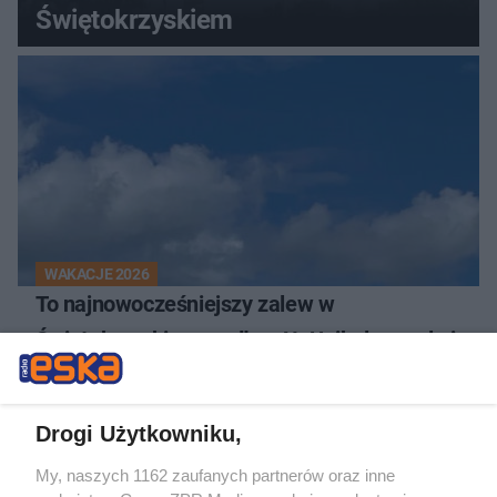
Świętokrzyskiem
WAKACJE 2026
To najnowocześniejszy zalew w
Świętokrzyskiem według AI. Unikalne molo i
promenada
Drogi Użytkowniku,
My, naszych 1162 zaufanych partnerów oraz inne