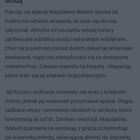
urodą
Patrząc na zdjęcia Magdaleny Walach sprzed lat,
trudno nie odnieść wrażenia, że czas się dla niej
zatrzymał. Aktorka od początku swojej kariery
zachwycała subtelną urodą i naturalnym wdziękiem.
Choć na przestrzeni ponad dwóch dekad jej wizerunek
ewoluował, nigdy nie zdecydowała się na drastyczne
metamorfozy. Zawsze stawiała na klasykę i elegancję,
które stały się jej znakiem rozpoznawczym.
Jej fryzury i stylizacje zmieniały się wraz z kolejnymi
rolami, jednak jej wizerunek pozostawał spójny. Długie,
zadbane włosy i promienny uśmiech to atrybuty, które
towarzyszą jej od lat. Zamiast rewolucji, Magdalena
Walach postawiła na ewolucję, z gracją przechodząc
od wizerunku młodej, obiecującej aktorki do dojrzałej,