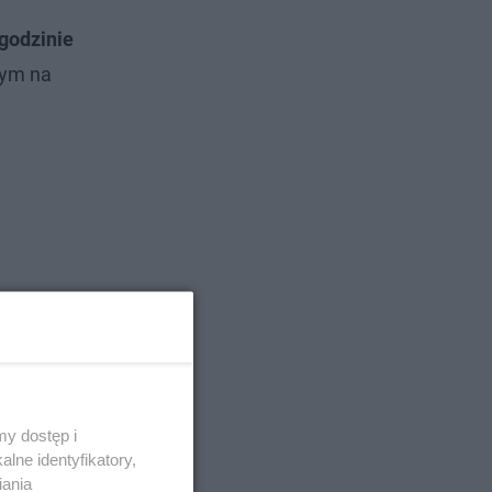
godzinie
nym na
klasy
erwszych
y dostęp i
 czy
lne identyfikatory,
iania
edź.