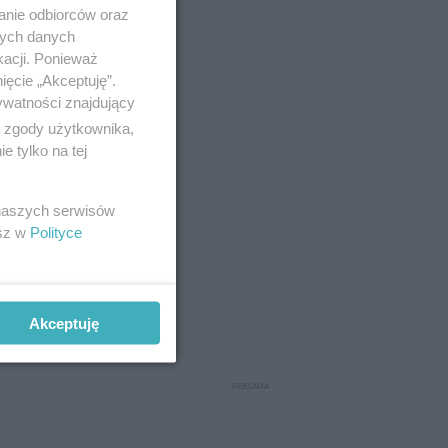
anie odbiorców oraz
nych danych
kacji. Ponieważ
ięcie „Akceptuję”.
ywatności znajdujący
ą zgody użytkownika,
 tylko na tej
 naszych serwisów
esz w
Polityce
Akceptuję