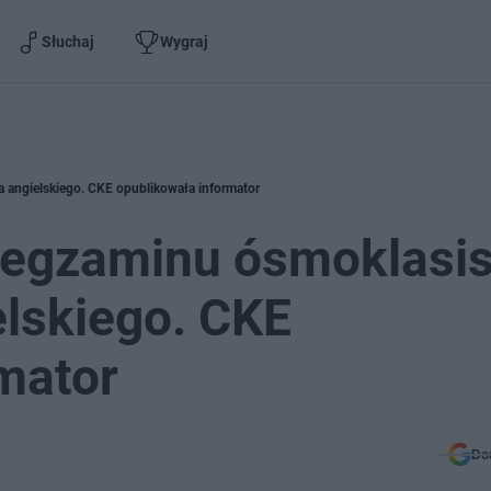
Słuchaj
Wygraj
a angielskiego. CKE opublikowała informator
y egzaminu ósmoklasis
elskiego. CKE
mator
Do