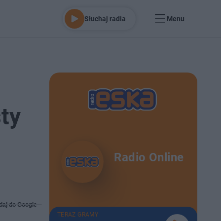
Słuchaj radia
Menu
ty
Radio Online
daj do Google
TERAZ GRAMY