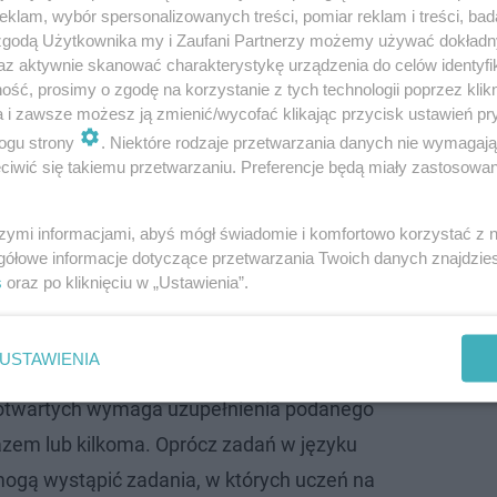
klam, wybór spersonalizowanych treści, pomiar reklam i treści, bad
 zgodą Użytkownika my i Zaufani Partnerzy możemy używać dokład
az aktywnie skanować charakterystykę urządzenia do celów identyfi
ść, prosimy o zgodę na korzystanie z tych technologii poprzez klikn
a i zawsze możesz ją zmienić/wycofać klikając przycisk ustawień pr
ogu strony
. Niektóre rodzaje przetwarzania danych nie wymagaj
iwić się takiemu przetwarzaniu. Preferencje będą miały zastosowanie
szymi informacjami, abyś mógł świadomie i komfortowo korzystać z
gółowe informacje dotyczące przetwarzania Twoich danych znajdzi
s
oraz po kliknięciu w „Ustawienia”.
USTAWIENIA
otwartych wymaga uzupełnienia podanego
zem lub kilkoma. Oprócz zadań w języku
ogą wystąpić zadania, w których uczeń na