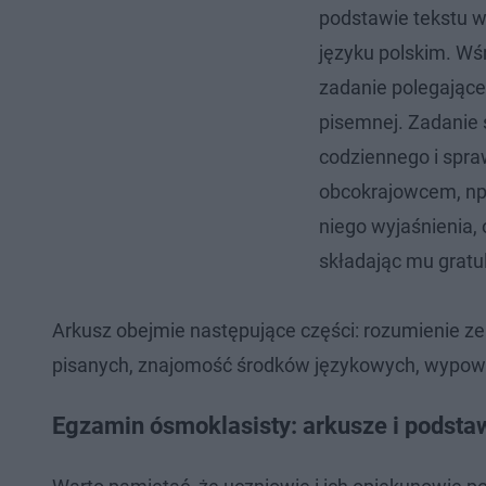
podstawie tekstu w
języku polskim. Wś
zadanie polegające
pisemnej. Zadanie s
codziennego i spraw
obcokrajowcem, np.
niego wyjaśnienia,
składając mu gratul
Arkusz obejmie następujące części: rozumienie ze
pisanych, znajomość środków językowych, wypow
Egzamin ósmoklasisty: arkusze i podst