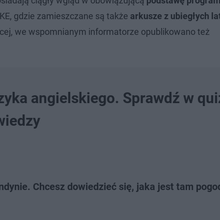
osiadają ciągły wgląd w obowiązującą
podstawę progra
CKE, gdzie zamieszczane są także
arkusze z ubiegłych lat
ęcej, we wspomnianym informatorze opublikowano też
zyka angielskiego. Sprawdź w qui
wiedzy
dynie. Chcesz dowiedzieć się, jaka jest tam pogo