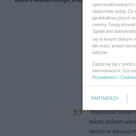
spersonalizowanych re
ulepszanie usług. Za
geolokalizacyjnych or
cenimy Twoją prywatno
Zgoda jest dobrowoln
się w lewym dolnym r
ale masz prawo sprzec
witrynie.
Zapoznaj się z poniż
internetowych. Szcze
Prywatności
i
Cookie
PARTNERZY
"Większość zadań 
tekstu jednym wyra
obcym w arkuszu m