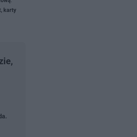
mową
.
, karty
zie,
da.