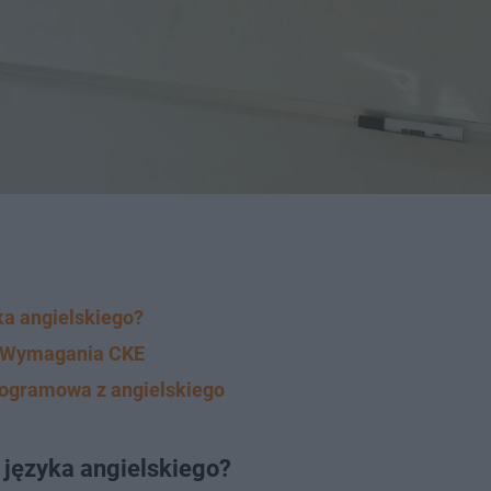
ka angielskiego?
. Wymagania CKE
rogramowa z angielskiego
 języka angielskiego?