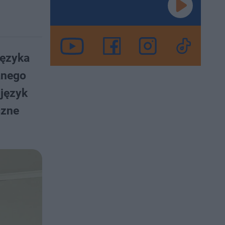
języka
anego
język
czne