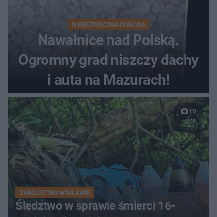
NIEBEZPIECZNA POGODA
Nawałnice nad Polską.
Ogromny grad niszczy dachy
i auta na Mazurach!
19
ZABÓJSTWO W MŁAWIE
Śledztwo w sprawie śmierci 16-