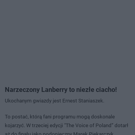
Narzeczony Lanberry to niezłe ciacho!
Ukochanym gwiazdy jest Ernest Staniaszek.
To postać, którą fani programu mogą doskonale
kojarzyć. W trzeciej edycji "The Voice of Poland” dotarł
aż do finału jako podopieczny Marek Piekarczyk,