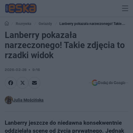
Rozrywka
Gwiazdy
Lanberry pokazała narzeczonego! Takie
zdjęcia to rzadki widok
Lanberry pokazała
narzeczonego! Takie zdjęcia to
rzadki widok
2026-02-28
9:16
Dodaj do Google
Julia Mościńska
Lanberry jeszcze do niedawna konsekwentnie
oddzielała scenę od życia prywatnego. Jednak