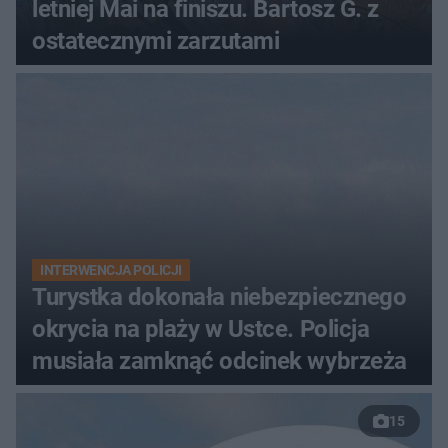
letniej Mai na finiszu. Bartosz G. z
ostatecznymi zarzutami
INTERWENCJA POLICJI
Turystka dokonała niebezpiecznego
okrycia na plaży w Ustce. Policja
musiała zamknąć odcinek wybrzeża
15