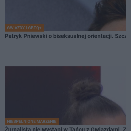
GWIAZDY LGBTQ+
Patryk Pniewski o biseksualnej orientacji. Szcze
NIESPEŁNIONE MARZENIE
Żurnalista nie wystąpi w Tańcu z Gwiazdami. Z