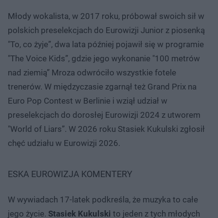
Młody wokalista, w 2017 roku, próbował swoich sił w
polskich preselekcjach do Eurowizji Junior z piosenką
"To, co żyje”, dwa lata później pojawił się w programie
"The Voice Kids”, gdzie jego wykonanie "100 metrów
nad ziemią” Mroza odwróciło wszystkie fotele
trenerów. W międzyczasie zgarnął też Grand Prix na
Euro Pop Contest w Berlinie i wziął udział w
preselekcjach do dorosłej Eurowizji 2024 z utworem
"World of Liars”. W 2026 roku Stasiek Kukulski zgłosił
chęć udziału w Eurowizji 2026.
ESKA EUROWIZJA KOMENTERY
W wywiadach 17-latek podkreśla, że muzyka to całe
jego życie.
Stasiek Kukulski
to jeden z tych młodych