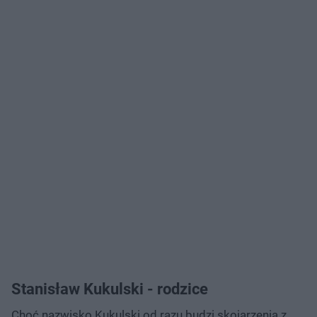
Stanisław Kukulski - rodzice
Choć nazwisko Kukulski od razu budzi skojarzenia z