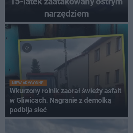
15-latek zaatakowany ostrym
narzędziem
NIEWIARYGODNE!
Wkurzony rolnik zaorał świeży asfalt
w Gliwicach. Nagranie z demolką
podbija sieć