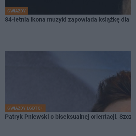
GWIAZDY
84-letnia ikona muzyki zapowiada książkę dla dz
GWIAZDY LGBTQ+
Patryk Pniewski o biseksualnej orientacji. Szcze