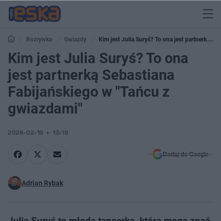
Rozrywka
Gwiazdy
Kim jest Julia Suryś? To ona jest partnerką
Sebastiana Fabijańskiego w "Tańcu z gwiazdami"
Kim jest Julia Suryś? To ona
jest partnerką Sebastiana
Fabijańskiego w "Tańcu z
gwiazdami"
2026-02-19
13:18
Dodaj do Google
Adrian Rybak
Julia Suryś to młoda tancerka, którą mogą znać