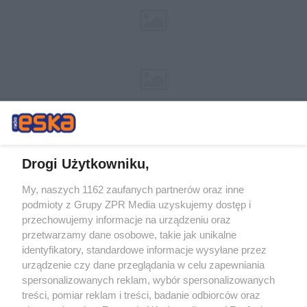
Drogi Użytkowniku,
My, naszych 1162 zaufanych partnerów oraz inne
Żaden utwór zamieszczony w serwisie nie może być powielany i
podmioty z Grupy ZPR Media uzyskujemy dostęp i
rozpowszechniany lub dalej rozpowszechniany w jakikolwiek sposób (w
przechowujemy informacje na urządzeniu oraz
tym także elektroniczny lub mechaniczny) na jakimkolwiek polu
eksploatacji w jakiejkolwiek formie, włącznie z umieszczaniem w
przetwarzamy dane osobowe, takie jak unikalne
Internecie bez pisemnej zgody właściciela praw. Jakiekolwiek użycie lub
identyfikatory, standardowe informacje wysyłane przez
wykorzystanie utworów w całości lub w części z naruszeniem prawa,
tzn. bez właściwej zgody, jest zabronione pod groźbą kary i może być
urządzenie czy dane przeglądania w celu zapewniania
ścigane prawnie.
spersonalizowanych reklam, wybór spersonalizowanych
treści, pomiar reklam i treści, badanie odbiorców oraz