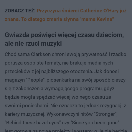
ZOBACZ TEŻ:
Przyczyna śmierci Catherine O’Hary już
znana. To dlatego zmarła słynna "mama Kevina"
Gwiazda poświęci więcej czasu dzieciom,
ale nie rzuci muzyki
Choć sama Clarkson chroni swoją prywatność i rzadko
porusza osobiste tematy, nie brakuje medialnych
przecieków z jej najbliższego otoczenia. Jak donosi
magazyn "People", piosenkarka na swój sposób cieszy
się z zakończenia wymagającego programu, gdyż
będzie mogła spędzać więcej wolnego czasu ze
swoimi pociechami. Nie oznacza to jednak rezygnacji z
kariery muzycznej. Wykonawczyni hitów "Stronger",
"Behind these hazel eyes" czy "Since you been gone"
jest gotowa na nowe projekty i występy, o ile nie będzie