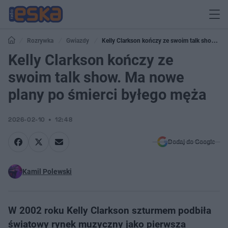
Rozrywka
Gwiazdy
Kelly Clarkson kończy ze swoim talk show.
Ma nowe plany po śmierci byłego męża
Kelly Clarkson kończy ze
swoim talk show. Ma nowe
plany po śmierci byłego męża
2026-02-10
12:48
Dodaj do Google
Kamil Polewski
W 2002 roku Kelly Clarkson szturmem podbiła
światowy rynek muzyczny jako pierwsza