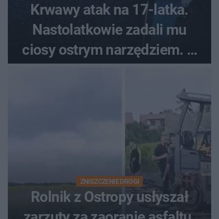
Krwawy atak na 17-latka.
Nastolatkowie zadali mu
ciosy ostrym narzędziem. O
ich losach zdecyduje sąd
rodzinny
ZNISZCZENIE DROGI
Rolnik z Ostropy usłyszał
zarzuty za zaoranie asfaltu.