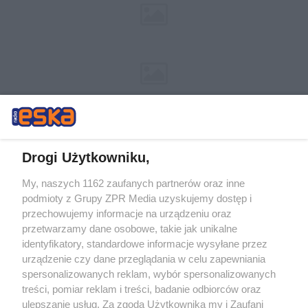
Drogi Użytkowniku,
My, naszych 1162 zaufanych partnerów oraz inne
Żaden utwór zamieszczony w serwisie nie może być powielany i
podmioty z Grupy ZPR Media uzyskujemy dostęp i
rozpowszechniany lub dalej rozpowszechniany w jakikolwiek sposób (w
tym także elektroniczny lub mechaniczny) na jakimkolwiek polu
przechowujemy informacje na urządzeniu oraz
eksploatacji w jakiejkolwiek formie, włącznie z umieszczaniem w
przetwarzamy dane osobowe, takie jak unikalne
Internecie bez pisemnej zgody właściciela praw. Jakiekolwiek użycie lub
identyfikatory, standardowe informacje wysyłane przez
wykorzystanie utworów w całości lub w części z naruszeniem prawa,
tzn. bez właściwej zgody, jest zabronione pod groźbą kary i może być
urządzenie czy dane przeglądania w celu zapewniania
ścigane prawnie.
spersonalizowanych reklam, wybór spersonalizowanych
treści, pomiar reklam i treści, badanie odbiorców oraz
ulepszanie usług. Za zgodą Użytkownika my i Zaufani