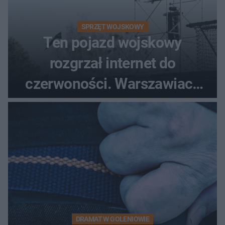
SPRZĘT WOJSKOWY
Ten pojazd wojskowy
rozgrzał internet do
czerwoności. Warszawiacy
pytali, czy to Mad Max!
DRAMAT W GOLENIOWIE