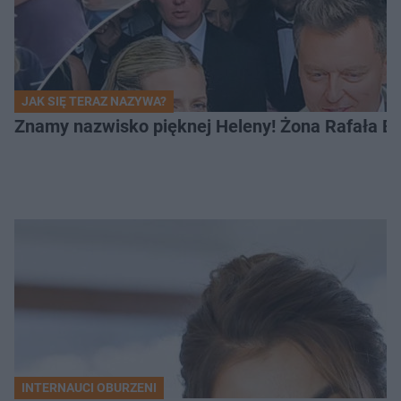
JAK SIĘ TERAZ NAZYWA?
Znamy nazwisko pięknej Heleny! Żona Rafała Br
INTERNAUCI OBURZENI