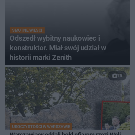
SMUTNE WIEŚCI
Odszedł wybitny naukowiec i
konstruktor. Miał swój udział w
historii marki Zenith
75
UROCZYSTOŚCI W WARSZAWIE
Warszawiacy oddali hołd ofiarom rzezi Woli.