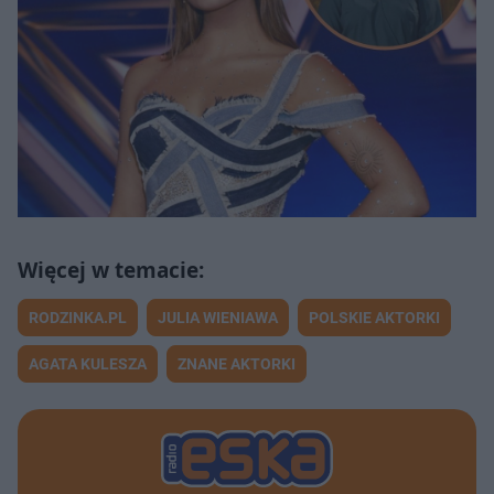
RODZINKA.PL
JULIA WIENIAWA
POLSKIE AKTORKI
AGATA KULESZA
ZNANE AKTORKI