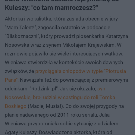
Kuleszy: "co tam mamroczesz?"
Aktorka i wokalistka, która zasiada obecnie w jury
"Mam Talent!", zagościła ostatnio w podcaście
"Bliskoznaczni", który prowadzi piosenkarka Katarzyna
Nosowska wraz z synem Mikołajem Krajewskim. W
rozmowie pojawiło się wiele interesujących wątków.
Wieniawa stwierdziła w kontekście swoich dawnych
związków, że
przyciągała chłopców w typie "Piotrusia
Pana".
Nawiązała też do powracającej z premierowymi
odcinkami "Rodzinki.pl". Jak się okazało,
syn
Nosowskiej brał udział w castingu do roli Tomka
Boskiego
(Maciej Musiał). Co do swojej przygody na
planie nadawanego od 2011 roku serialu, Julia
Wieniawa przypomniała sobie sytuację z udziałem
Agaty Kuleszy. Doświadczona aktorka, która od