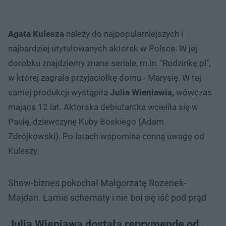
Agata Kulesza
należy do najpopularniejszych i
najbardziej utytułowanych aktorek w Polsce. W jej
dorobku znajdziemy znane seriale, m.in. "Rodzinkę.pl",
w której zagrała przyjaciółkę domu - Marysię. W tej
samej produkcji wystąpiła
Julia Wieniawia,
wówczas
mająca 12 lat. Aktorska debiutantka wcieliła się w
Paulę, dziewczynę Kuby Boskiego (Adam
Zdrójkowski). Po latach wspomina cenną uwagę od
Kuleszy.
Show-biznes pokochał Małgorzatę Rozenek-
Majdan. Łamie schematy i nie boi się iść pod prąd
Julia Wieniawa dostała reprymendę od