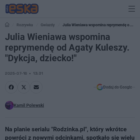
Rozrywka
Gwiazdy
Julia Wieniawa wspomina reprymendę od
Agaty Kuleszy. "Dykcja, dziecko!"
Julia Wieniawa wspomina
reprymendę od Agaty Kuleszy.
"Dykcja, dziecko!"
2025-07-16
13:31
Dodaj do Google
Kamil Polewski
Na planie serialu "Rodzinka.pl", który wkrótce
powróci z nowymi odcinkami, spotkało się wielu