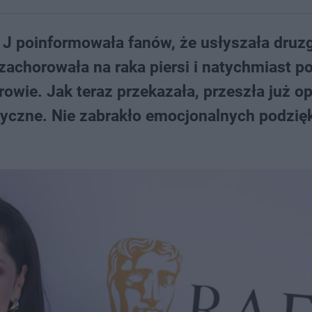
e J poinformowała fanów, że usłyszała druz
zachorowała na raka piersi i natychmiast p
owie. Jak teraz przekazała, przeszła już op
tyczne. Nie zabrakło emocjonalnych podzi