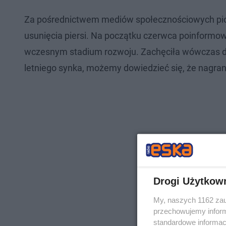
Za pośrednictwem mediów społecznościowych piosen
usunięcia piersi. Na początku czerwca poinform
wczesnym stadium rozwoju. Zachęciła wówczas do r
letniego synka, możemy dowiedzieć się, że nagran
Drogi Użytkow
My, naszych 1162 zau
przechowujemy informa
standardowe informac