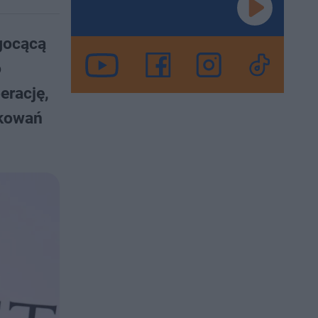
gocącą
o
erację,
ękowań