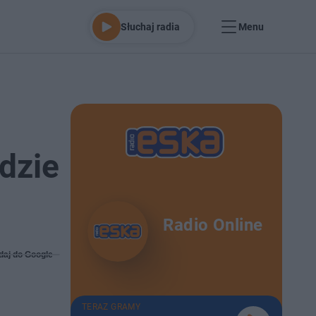
Słuchaj radia
Menu
idzie
Radio Online
daj do Google
TERAZ GRAMY