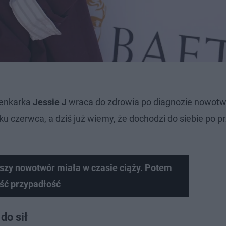
osenkarka
Jessie J
wraca do zdrowia po diagnozie nowotwo
tku czerwca, a dziś już wiemy, że dochodzi do siebie po pr
zy nowotwór miała w czasie ciąży. Potem
ść przypadłość
do sił