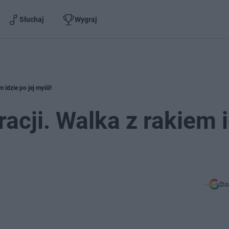
Słuchaj
Wygraj
 idzie po jej myśli!
racji. Walka z rakiem 
Do