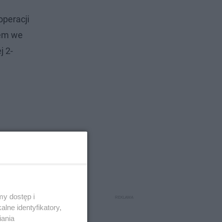
operacji
rem we
j 2-
y dostęp i
lne identyfikatory,
iania