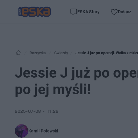
ESKA Story
Dołącz
Rozrywka
Gwiazdy
Jessie J już po operacji. Walka z rakiem
Jessie J już po ope
po jej myśli!
2025-07-08
11:22
Kamil Polewski