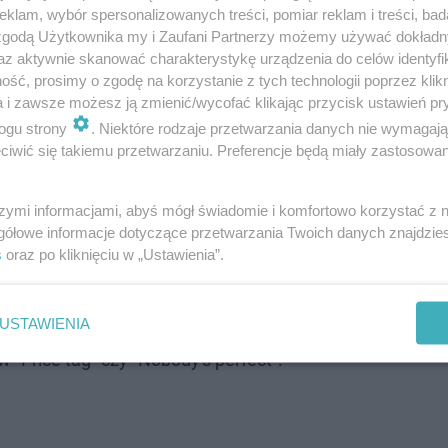
klam, wybór spersonalizowanych treści, pomiar reklam i treści, bad
 zgodą Użytkownika my i Zaufani Partnerzy możemy używać dokład
 wskazują, że nowotwór się nie rozprzestrzenił. Przed J
az aktywnie skanować charakterystykę urządzenia do celów identyfi
ść, prosimy o zgodę na korzystanie z tych technologii poprzez klikn
ka zdradziła jednak przygotowania do kolejnego zabiegu 
a i zawsze możesz ją zmienić/wycofać klikając przycisk ustawień pr
a już kłopoty natury zdrowotnej związane z atakami paniki
ogu strony
. Niektóre rodzaje przetwarzania danych nie wymagaj
021 roku. Gratulacje wygranej z rakiem złożyły m.in. prez
iwić się takiemu przetwarzaniu. Preferencje będą miały zastosowanie
szymi informacjami, abyś mógł świadomie i komfortowo korzystać z
gółowe informacje dotyczące przetwarzania Twoich danych znajdzi
ystyką. Te słowa dały mi siłę”. Anna wygrała z rakiem pi
s
oraz po kliknięciu w „Ustawienia”.
odlitwy, miłość, dobre życzenia, radość i
USTAWIENIA
ergię"
- czytamy na Instagramie
"Price tag" czy "Nobody's perfect".