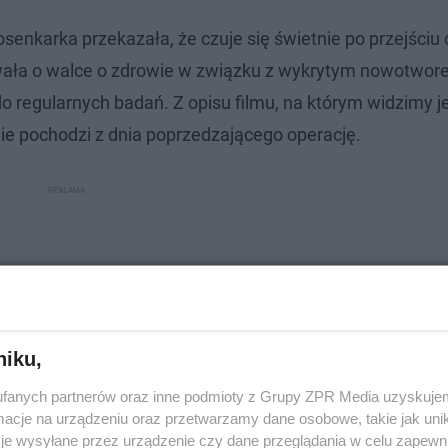
karka przekazała, że czuje się świetnie po przejściu 
owała o walce o zdrowie w związku z wykrytym nowotwo
egularnych badań. Z opisu filmu, na którym widzimy je
ie pochodzi z dnia poprzedzającego operację.
niku,
fanych partnerów oraz inne podmioty z Grupy ZPR Media uzyskujem
cje na urządzeniu oraz przetwarzamy dane osobowe, takie jak unika
je wysyłane przez urządzenie czy dane przeglądania w celu zapewn