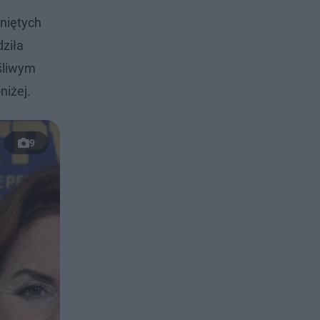
niętych
ziła
ośliwym
niżej.
9