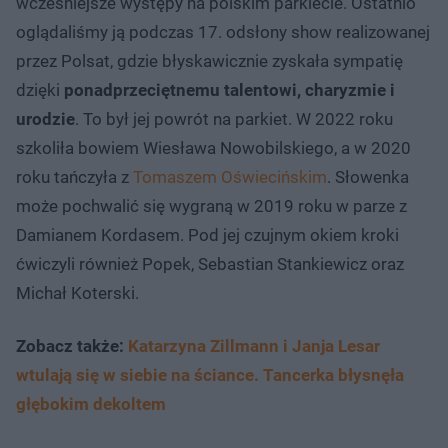
wcześniejsze występy na polskim parkiecie. Ostatnio
oglądaliśmy ją podczas 17. odsłony show realizowanej
przez Polsat, gdzie błyskawicznie zyskała sympatię
dzięki
ponadprzeciętnemu talentowi, charyzmie i
urodzie
. To był jej powrót na parkiet. W 2022 roku
szkoliła bowiem Wiesława Nowobilskiego, a w 2020
roku tańczyła z
Tomaszem Oświecińskim
. Słowenka
może pochwalić się wygraną w 2019 roku w parze z
Damianem Kordasem. Pod jej czujnym okiem kroki
ćwiczyli również Popek, Sebastian Stankiewicz oraz
Michał Koterski.
Zobacz także:
Katarzyna Zillmann i Janja Lesar
wtulają się w siebie na ściance. Tancerka błysnęła
głębokim dekoltem