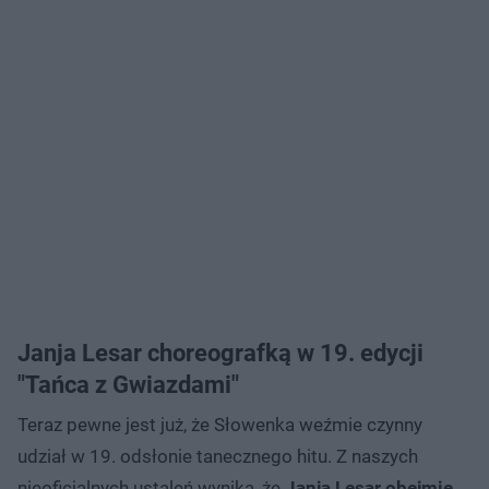
Janja Lesar choreografką w 19. edycji
"Tańca z Gwiazdami"
Teraz pewne jest już, że Słowenka weźmie czynny
udział w 19. odsłonie tanecznego hitu. Z naszych
nieoficjalnych ustaleń wynika, że
Janja Lesar obejmie