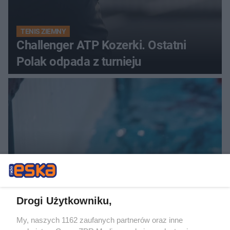
TENIS ZIEMNY
Challenger ATP Kozerki. Ostatni
Polak odpada z turnieju
SKOKI DO WODY
Drogi Użytkowniku,
ME w pływaniu. Dobre miejsce Polek
My, naszych 1162 zaufanych partnerów oraz inne
w Paryżu