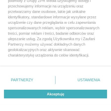
podmioty z Grupy ZPR Media uzyskujemy dostęp i
przechowujemy informacje na urządzeniu oraz
ZOBACZ WIĘCEJ
przetwarzamy dane osobowe, takie jak unikalne
identyfikatory, standardowe informacje wysyłane przez
urządzenie czy dane przeglądania w celu zapewniania
spersonalizowanych reklam, wybór spersonalizowanych
treści, pomiar reklam i treści, badanie odbiorców oraz
ulepszanie usług. Za zgodą Użytkownika my i Zaufani
Partnerzy możemy używać dokładnych danych
geolokalizacyjnych oraz aktywnie skanować
charakterystykę urządzenia do celów identyfikacji.
Ponieważ cenimy Twoją prywatność, prosimy o zgodę na
korzystanie z tych technologii poprzez kliknięcie
„Akceptuję”. Zgoda jest dobrowolna i zawsze możesz ją
zmienić/wycofać klikając przycisk ustawień prywatności
PARTNERZY
USTAWIENIA
znajdujący się w lewym dolnym rogu strony
. Niektóre
rodzaje przetwarzania danych nie wymagają zgody
Akceptuję
użytkownika, ale masz prawo sprzeciwić się takiemu
przetwarzaniu. Preferencje będą miały zastosowanie tylko
na tej witrynie.