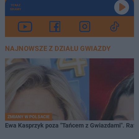
TERAZ
GRAMY
NAJNOWSZE Z DZIAŁU GWIAZDY
ZMIANY W POLSACIE
Ewa Kasprzyk poza "Tańcem z Gwiazdami". Rafa