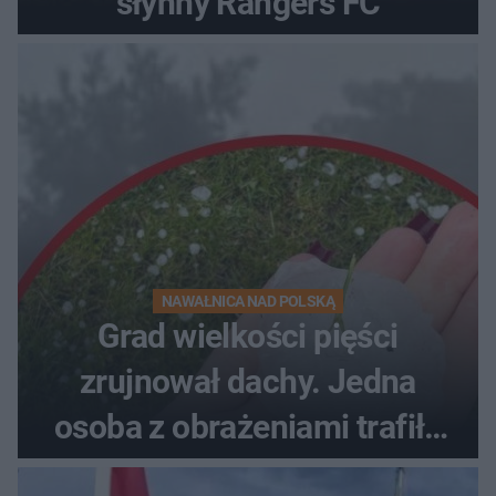
słynny Rangers FC
NAWAŁNICA NAD POLSKĄ
Grad wielkości pięści
zrujnował dachy. Jedna
osoba z obrażeniami trafiła
do szpitala