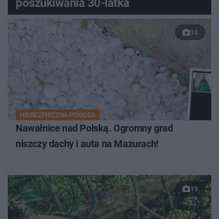
poszukiwania 30-latka
10
NIEBEZPIECZNA POGODA
Nawałnice nad Polską. Ogromny grad
niszczy dachy i auta na Mazurach!
19