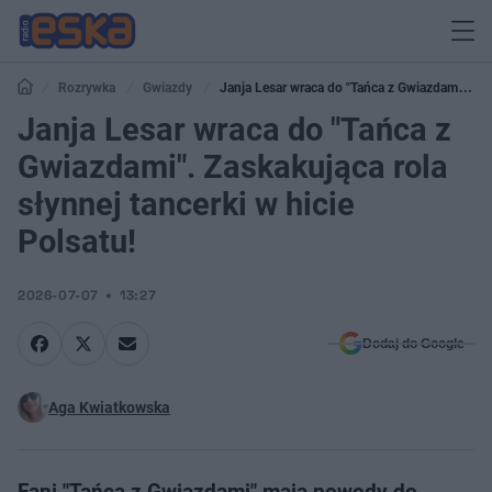
Rozrywka
Gwiazdy
Janja Lesar wraca do "Tańca z Gwiazdami".
Zaskakująca rola słynnej tancerki w hicie Polsatu!
Janja Lesar wraca do "Tańca z
Gwiazdami". Zaskakująca rola
słynnej tancerki w hicie
Polsatu!
2026-07-07
13:27
Dodaj do Google
Aga Kwiatkowska
Fani "Tańca z Gwiazdami" mają powody do