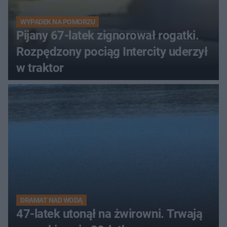
WYPADEK NA POMORZU
Pijany 67-latek zignorował rogatki.
Rozpędzony pociąg Intercity uderzył
w traktor
DRAMAT NAD WODĄ
47-latek utonął na żwirowni. Trwają