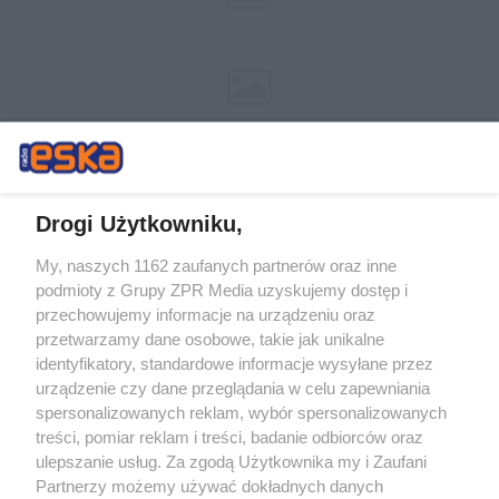
Drogi Użytkowniku,
My, naszych 1162 zaufanych partnerów oraz inne
Żaden utwór zamieszczony w serwisie nie może być powielany i
podmioty z Grupy ZPR Media uzyskujemy dostęp i
rozpowszechniany lub dalej rozpowszechniany w jakikolwiek sposób (w
przechowujemy informacje na urządzeniu oraz
tym także elektroniczny lub mechaniczny) na jakimkolwiek polu
eksploatacji w jakiejkolwiek formie, włącznie z umieszczaniem w
przetwarzamy dane osobowe, takie jak unikalne
Internecie bez pisemnej zgody właściciela praw. Jakiekolwiek użycie lub
identyfikatory, standardowe informacje wysyłane przez
wykorzystanie utworów w całości lub w części z naruszeniem prawa,
tzn. bez właściwej zgody, jest zabronione pod groźbą kary i może być
urządzenie czy dane przeglądania w celu zapewniania
ścigane prawnie.
spersonalizowanych reklam, wybór spersonalizowanych
treści, pomiar reklam i treści, badanie odbiorców oraz
ulepszanie usług. Za zgodą Użytkownika my i Zaufani
Partnerzy możemy używać dokładnych danych