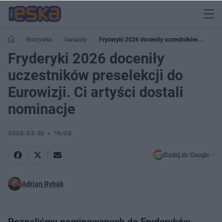
Rozrywka
Gwiazdy
Fryderyki 2026 doceniły uczestników
preselekcji do Eurowizji. Ci artyści dostali nominacje
Fryderyki 2026 doceniły
uczestników preselekcji do
Eurowizji. Ci artyści dostali
nominacje
2026-03-25
14:08
Dodaj do Google
Adrian Rybak
Poznaliśmy nominowanych do Fryderyków