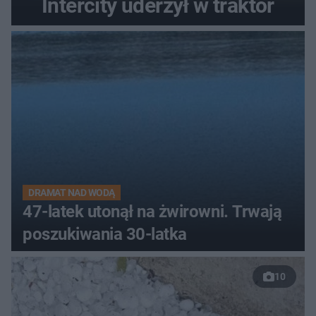
Intercity uderzył w traktor
DRAMAT NAD WODĄ
47-latek utonął na żwirowni. Trwają
poszukiwania 30-latka
10