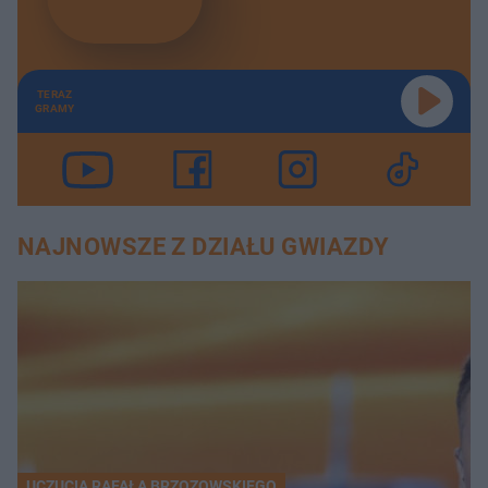
TERAZ
GRAMY
NAJNOWSZE Z DZIAŁU GWIAZDY
UCZUCIA RAFAŁA BRZOZOWSKIEGO