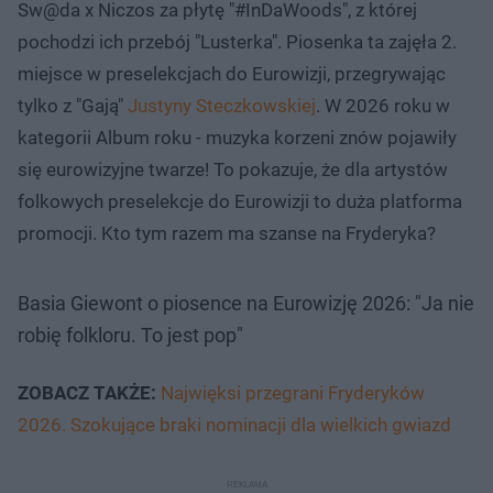
Sw@da x Niczos za płytę "#InDaWoods", z której
pochodzi ich przebój "Lusterka". Piosenka ta zajęła 2.
miejsce w preselekcjach do Eurowizji, przegrywając
tylko z "Gają"
Justyny Steczkowskiej
. W 2026 roku w
kategorii Album roku - muzyka korzeni znów pojawiły
się eurowizyjne twarze! To pokazuje, że dla artystów
folkowych preselekcje do Eurowizji to duża platforma
promocji. Kto tym razem ma szanse na Fryderyka?
Basia Giewont o piosence na Eurowizję 2026: "Ja nie
robię folkloru. To jest pop"
ZOBACZ TAKŻE:
Najwięksi przegrani Fryderyków
2026. Szokujące braki nominacji dla wielkich gwiazd