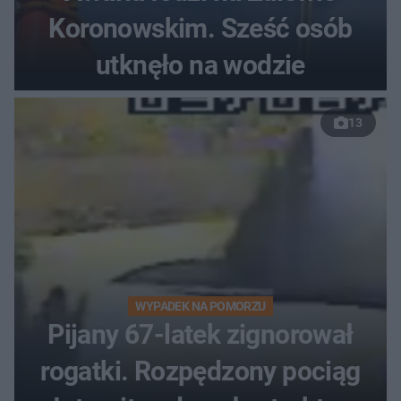
Koronowskim. Sześć osób
utknęło na wodzie
13
WYPADEK NA POMORZU
Pijany 67-latek zignorował
rogatki. Rozpędzony pociąg