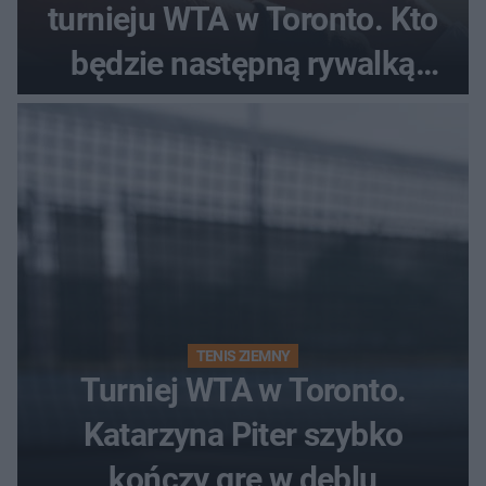
turnieju WTA w Toronto. Kto
będzie następną rywalką
Polki?
TENIS ZIEMNY
Turniej WTA w Toronto.
Katarzyna Piter szybko
kończy grę w deblu