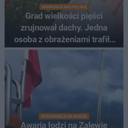
NAWAŁNICA NAD POLSKĄ
Grad wielkości pięści
zrujnował dachy. Jedna
osoba z obrażeniami trafiła
do szpitala
INTERWENCJA NA WODZIE
Awaria łodzi na Zalewie