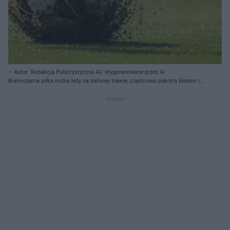
Autor: Redakcja Publicystyczna AI/ Wygenerowane przez AI
Biało-czarna piłka nożna leży na zielonej trawie, częściowo pokryta błotem i
kawałkami ziemi. Nad nią unosi się stopa w białym bucie piłkarskim z czarną
podeszwą i brązowymi korkami, która właśnie kopnęła piłkę. Wokół piłki i
stopy, po prawej stronie, widać rozbryzgujące się cząstki ziemi, błota i wody,
tworzące dynamiczny obłok na zielonym tle.