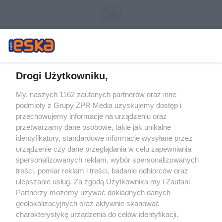
Drogi Użytkowniku,
My, naszych 1162 zaufanych partnerów oraz inne
Żaden utwór zamieszczony w serwisie nie może być powielany i
podmioty z Grupy ZPR Media uzyskujemy dostęp i
rozpowszechniany lub dalej rozpowszechniany w jakikolwiek sposób (w
tym także elektroniczny lub mechaniczny) na jakimkolwiek polu
przechowujemy informacje na urządzeniu oraz
eksploatacji w jakiejkolwiek formie, włącznie z umieszczaniem w Internecie
przetwarzamy dane osobowe, takie jak unikalne
bez pisemnej zgody właściciela praw. Jakiekolwiek użycie lub
wykorzystanie utworów w całości lub w części z naruszeniem prawa, tzn.
identyfikatory, standardowe informacje wysyłane przez
bez właściwej zgody, jest zabronione pod groźbą kary i może być ścigane
urządzenie czy dane przeglądania w celu zapewniania
prawnie.
spersonalizowanych reklam, wybór spersonalizowanych
treści, pomiar reklam i treści, badanie odbiorców oraz
ulepszanie usług. Za zgodą Użytkownika my i Zaufani
Partnerzy możemy używać dokładnych danych
geolokalizacyjnych oraz aktywnie skanować
charakterystykę urządzenia do celów identyfikacji.