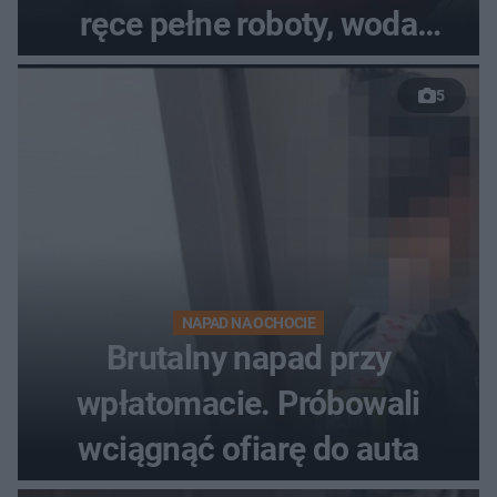
ręce pełne roboty, woda
zalewa posesje i budynki
5
NAPAD NA OCHOCIE
Brutalny napad przy
wpłatomacie. Próbowali
wciągnąć ofiarę do auta