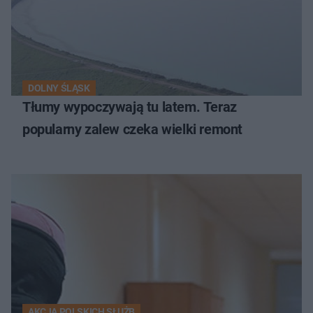
DOLNY ŚLĄSK
Tłumy wypoczywają tu latem. Teraz
popularny zalew czeka wielki remont
AKCJA POLSKICH SŁUŻB