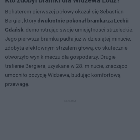
Kto zdobył bramki dla Widzewa Łódź?
Bohaterem pierwszej połowy okazał się Sebastian
Bergier, który
dwukrotnie pokonał bramkarza Lechii
Gdańsk
, demonstrując swoje umiejętności strzeleckie.
Jego pierwsza bramka padła już w dziesiątej minucie,
zdobyta efektownym strzałem głową, co skutecznie
otworzyło wynik meczu dla gospodarzy. Drugie
trafienie Bergiera, uzyskane w 28. minucie, znacząco
umocniło pozycję Widzewa, budując komfortową
przewagę.