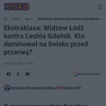
News
Sport
Ekstraklasa: Widzew Łódź kontra Lechia Gdańsk. Kto
dominował na boisku przed przerwą?
Ekstraklasa: Widzew Łódź
kontra Lechia Gdańsk. Kto
dominował na boisku przed
przerwą?
2026-05-09
16:15
Dodaj do Google
Redakcja Informacyjna ESKA.pl
Źródło PAP
W emocjonującym spotkaniu Ekstraklasy,