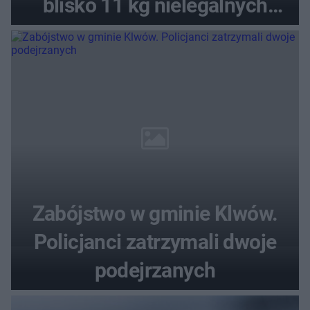
blisko 11 kg nielegalnych
substancji
Zabójstwo w gminie Klwów.
Policjanci zatrzymali dwoje
podejrzanych