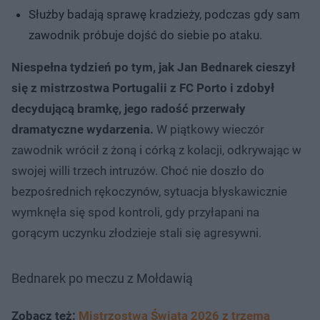
Służby badają sprawę kradzieży, podczas gdy sam
zawodnik próbuje dojść do siebie po ataku.
Niespełna tydzień po tym, jak Jan Bednarek cieszył
się z mistrzostwa Portugalii z FC Porto i zdobył
decydującą bramkę, jego radość przerwały
dramatyczne wydarzenia.
W piątkowy wieczór
zawodnik wrócił z żoną i córką z kolacji, odkrywając w
swojej willi trzech intruzów. Choć nie doszło do
bezpośrednich rękoczynów, sytuacja błyskawicznie
wymknęła się spod kontroli, gdy przyłapani na
gorącym uczynku złodzieje stali się agresywni.
Bednarek po meczu z Mołdawią
Zobacz też:
Mistrzostwa Świata 2026 z trzema