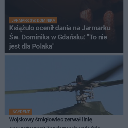
JARMARK ŚW. DOMINIKA
Książulo ocenił dania na Jarmarku
Św. Dominika w Gdańsku: "To nie
jest dla Polaka"
INCYDENT
Wojskowy śmigłowiec zerwał linię