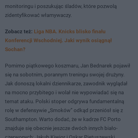
monitoringu i poszukując śladów, które pozwolą
zidentyfikować włamywaczy.
Zobacz też:
Liga NBA. Knicks blisko finału
Konferencji Wschodniej. Jaki wynik osiągnął
Sochan?
Pomimo piątkowego koszmaru, Jan Bednarek pojawił
się na sobotnim, porannym treningu swojej drużyny.
Jak donoszą lokalni dziennikarze, zawodnik wyglądał
na mocno przybitego i wolał nie wypowiadać się na
temat ataku. Polski stoper odgrywa fundamentalną
rolę w defensywie „Smoków” odkąd przeniósł się z
Southampton. Warto dodać, że w kadrze FC Porto
znajduje się obecnie jeszcze dwóch innych biało-
czerwonych: Jakub Kiwior i Oskar Pietuszewski.