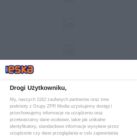
Drogi Użytkowniku,
My, naszych 1162 zaufanych partnerów oraz inne
Żaden utwór zamieszczony w serwisie nie może być powielany i
podmioty z Grupy ZPR Media uzyskujemy dostęp i
rozpowszechniany lub dalej rozpowszechniany w jakikolwiek sposób (w
tym także elektroniczny lub mechaniczny) na jakimkolwiek polu
przechowujemy informacje na urządzeniu oraz
eksploatacji w jakiejkolwiek formie, włącznie z umieszczaniem w
przetwarzamy dane osobowe, takie jak unikalne
Internecie bez pisemnej zgody właściciela praw. Jakiekolwiek użycie lub
identyfikatory, standardowe informacje wysyłane przez
wykorzystanie utworów w całości lub w części z naruszeniem prawa,
tzn. bez właściwej zgody, jest zabronione pod groźbą kary i może być
urządzenie czy dane przeglądania w celu zapewniania
ścigane prawnie.