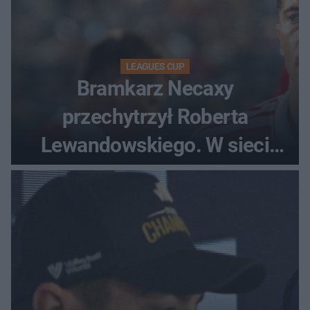
LEAGUES CUP
Bramkarz Necaxy
przechytrzył Roberta
Lewandowskiego. W sieci
krąży wideo z tego pojedynku