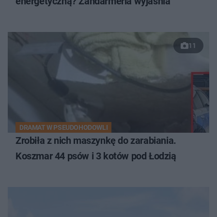
energetyczną? Żandarmeria wyjaśnia
11
DRAMAT W PSEUDOHODOWLI
Zrobiła z nich maszynkę do zarabiania.
Koszmar 44 psów i 3 kotów pod Łodzią