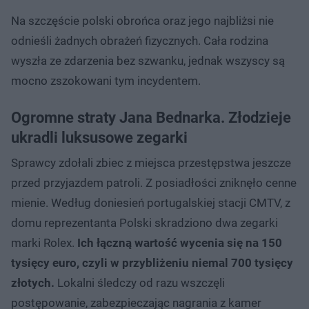
Na szczęście polski obrońca oraz jego najbliżsi nie
odnieśli żadnych obrażeń fizycznych. Cała rodzina
wyszła ze zdarzenia bez szwanku, jednak wszyscy są
mocno zszokowani tym incydentem.
Ogromne straty Jana Bednarka. Złodzieje
ukradli luksusowe zegarki
Sprawcy zdołali zbiec z miejsca przestępstwa jeszcze
przed przyjazdem patroli. Z posiadłości zniknęło cenne
mienie. Według doniesień portugalskiej stacji CMTV, z
domu reprezentanta Polski skradziono dwa zegarki
marki Rolex.
Ich łączną wartość wycenia się na 150
tysięcy euro, czyli w przybliżeniu niemal 700 tysięcy
złotych.
Lokalni śledczy od razu wszczęli
postępowanie, zabezpieczając nagrania z kamer