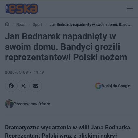
News
Sport
Jan Bednarek napadnięty w swoim domu. Bandyci
grozili reprezentantowi Polski nożem
Jan Bednarek napadnięty w
swoim domu. Bandyci grozili
reprezentantowi Polski nożem
2026-05-09
14:19
Dodaj do Google
Przemysław Ofiara
Dramatyczne wydarzenia w willi Jana Bednarka.
Reprezentant Polski wraz z bliskimi nakrył