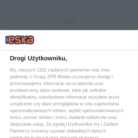
Drogi Użytkowniku,
My, naszych 1162 zaufanych partnerów oraz inne
Żaden utwór zamieszczony w serwisie nie może być powielany i
podmioty z Grupy ZPR Media uzyskujemy dostęp i
rozpowszechniany lub dalej rozpowszechniany w jakikolwiek sposób (w
przechowujemy informacje na urządzeniu oraz
tym także elektroniczny lub mechaniczny) na jakimkolwiek polu
eksploatacji w jakiejkolwiek formie, włącznie z umieszczaniem w
przetwarzamy dane osobowe, takie jak unikalne
Internecie bez pisemnej zgody właściciela praw. Jakiekolwiek użycie lub
identyfikatory, standardowe informacje wysyłane przez
wykorzystanie utworów w całości lub w części z naruszeniem prawa,
tzn. bez właściwej zgody, jest zabronione pod groźbą kary i może być
urządzenie czy dane przeglądania w celu zapewniania
ścigane prawnie.
spersonalizowanych reklam, wybór spersonalizowanych
treści, pomiar reklam i treści, badanie odbiorców oraz
ulepszanie usług. Za zgodą Użytkownika my i Zaufani
Partnerzy możemy używać dokładnych danych
geolokalizacyjnych oraz aktywnie skanować