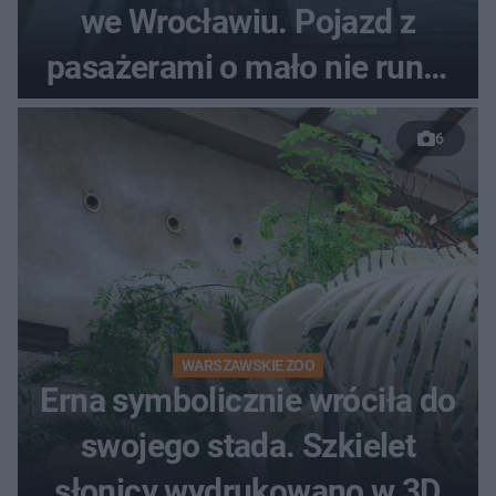
we Wrocławiu. Pojazd z
pasażerami o mało nie runął
do rzeki
6
WARSZAWSKIE ZOO
Erna symbolicznie wróciła do
swojego stada. Szkielet
słonicy wydrukowano w 3D