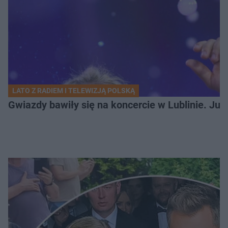
LATO Z RADIEM I TELEWIZJĄ POLSKĄ
Gwiazdy bawiły się na koncercie w Lublinie. Jus