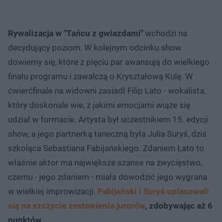
Rywalizacja w "Tańcu z gwiazdami"
wchodzi na
decydujący poziom. W kolejnym odcinku show
dowiemy się, które z pięciu par awansują do wielkiego
finału programu i zawalczą o Kryształową Kulę. W
ćwierćfinale na widowni zasiadł Filip Lato - wokalista,
który doskonale wie, z jakimi emocjami wiąże się
udział w formacie. Artysta był uczestnikiem 15. edycji
show, a jego partnerką taneczną była Julia Suryś, dziś
szkoląca Sebastiana Fabijańskiego. Zdaniem Lato to
właśnie aktor ma największe szanse na zwycięstwo,
czemu - jego zdaniem - miała dowodzić jego wygrana
w wielkiej improwizacji.
Fabijański i Suryś uplasowali
się na szczycie zestawienia jurorów
, zdobywając aż 6
punktów
.