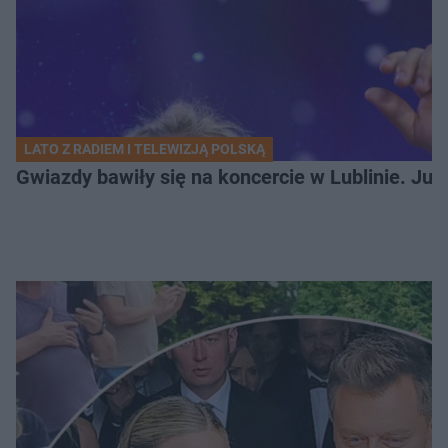
LATO Z RADIEM I TELEWIZJĄ POLSKĄ
Gwiazdy bawiły się na koncercie w Lublinie. Jus