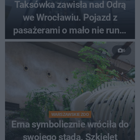
Taksówka zawisła nad Odrą
we Wrocławiu. Pojazd z
pasażerami o mało nie runął
do rzeki
6
WARSZAWSKIE ZOO
Erna symbolicznie wróciła do
swojego stada. Szkielet