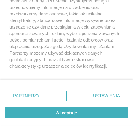
podmioty z Grupy ZPR Media uzyskujemy dostęp i
dodatki w świetnych cenach
przechowujemy informacje na urządzeniu oraz
przetwarzamy dane osobowe, takie jak unikalne
identyfikatory, standardowe informacje wysyłane przez
ZOBACZ WIĘCEJ
urządzenie czy dane przeglądania w celu zapewniania
spersonalizowanych reklam, wybór spersonalizowanych
treści, pomiar reklam i treści, badanie odbiorców oraz
ulepszanie usług. Za zgodą Użytkownika my i Zaufani
Partnerzy możemy używać dokładnych danych
geolokalizacyjnych oraz aktywnie skanować
charakterystykę urządzenia do celów identyfikacji.
Ponieważ cenimy Twoją prywatność, prosimy o zgodę na
korzystanie z tych technologii poprzez kliknięcie
„Akceptuję”. Zgoda jest dobrowolna i zawsze możesz ją
zmienić/wycofać klikając przycisk ustawień prywatności
PARTNERZY
USTAWIENIA
znajdujący się w lewym dolnym rogu strony
. Niektóre
rodzaje przetwarzania danych nie wymagają zgody
Akceptuję
użytkownika, ale masz prawo sprzeciwić się takiemu
przetwarzaniu. Preferencje będą miały zastosowanie tylko
na tej witrynie.