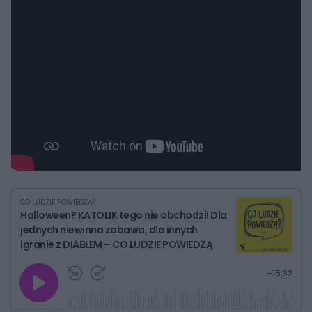
CO LUDZIE POWIEDZĄ?
Halloween? KATOLIK tego nie obchodzi! Dla
jednych niewinna zabawa, dla innych
igranie z DIABŁEM – CO LUDZIE POWIEDZĄ
G
P
P
P
-
15:32
r
r
r
o
a
z
z
j
z
e
e
w
w
o