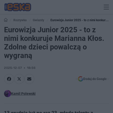
Rozrywka
Gwiazdy
Eurowizja Junior 2025 - to z nimi konkuruje
Marianna Kłos. Zdolne dzieci powalczą o wygraną
Eurowizja Junior 2025 - to z
nimi konkuruje Marianna Kłos.
Zdolne dzieci powalczą o
wygraną
2025-12-07
18:56
Dodaj do Google
Kamil Polewski
13 grudnia już po raz 23. młode talenty z