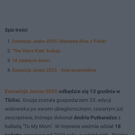
Spis treści
Eurowizja Junior 2025: Marianna Kłos z Polski
"The Voice Kids" króluje
18 zdolnych dzieci
Eurowizja Junior 2025 - lista uczestników
Eurowizja Junior 2025
odbędzie się 13 grudnia w
Tbilisi.
Gruzja została gospodarzem 23. edycji
widowiska po swoim ubiegłorocznym, czwartym już
zwycięstwie, którego dokonał
Andria Putkaradze
z
balladą "To My Mom". W imprezie weźmie udział
18
państw,
najwięcej od 2021 roku, a wśród nich - Polska,