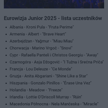
Eurowizja Junior 2025 - lista uczestników
Albania - Kroni Pula - "Fruta Perime"
Armenia - Albert - "Brave Heart"
Azerbejdżan - Yağmur - "Miau Miau"
Chorwacja - Marino Vrgoč - "Snovi"
Cypr - Rafaella Panteli i Christos Georgiu - "Away"
Czarnogóra - Asja Džogović - "I Tužna i Srećna Priča"
Francja - Lou Deleuze - "Ce Monde"
Gruzja - Anita Abgariani - "Shine Like a Star"
Hiszpania - Gonzalo Pinillos - "Érase Una Vez"
Holandia - Meadow - "Freeze"
Irlandia - Lottie O'Driscoll Murray - "Rúin"
Macedonia Północna - Nela Mančeska - "Miracle"