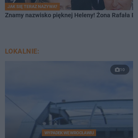
JAK SIĘ TERAZ NAZYWA?
Znamy nazwisko pięknej Heleny! Żona Rafała Br
LOKALNIE:
10
WYPADEK WE WROCŁAWIU