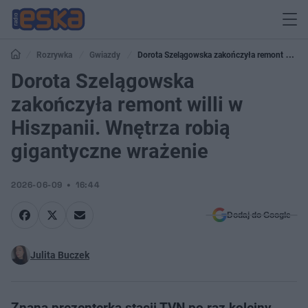
Rozrywka
Gwiazdy
Dorota Szelągowska zakończyła remont willi
w Hiszpanii. Wnętrza robią gigantyczne wrażenie
Dorota Szelągowska
zakończyła remont willi w
Hiszpanii. Wnętrza robią
gigantyczne wrażenie
2026-06-09
16:44
Dodaj do Google
Julita Buczek
Znana prezenterka stacji TVN po raz kolejny