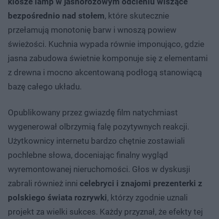
klosze lamp w jasnoróżowym odcieniu wiszące
bezpośrednio nad stołem
, które skutecznie
przełamują monotonię barw i wnoszą powiew
świeżości. Kuchnia wypada równie imponująco, gdzie
jasna zabudowa świetnie komponuje się z elementami
z drewna i mocno akcentowaną podłogą stanowiącą
bazę całego układu.
Opublikowany przez gwiazdę film natychmiast
wygenerował olbrzymią falę pozytywnych reakcji.
Użytkownicy internetu bardzo chętnie zostawiali
pochlebne słowa, doceniając finalny wygląd
wyremontowanej nieruchomości. Głos w dyskusji
zabrali również inni
celebryci i znajomi prezenterki z
polskiego świata rozrywki
, którzy zgodnie uznali
projekt za wielki sukces. Każdy przyznał, że efekty tej