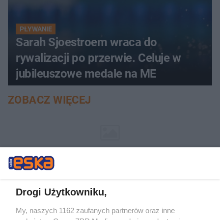
PŁYWANIE
Sarah Sjoestroem wraca do
rywalizacji po przerwie. Celuje w
jubileuszowe medale na ME
ZOBACZ WIĘCEJ
Drogi Użytkowniku,
My, naszych 1162 zaufanych partnerów oraz inne