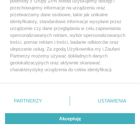
podmioty z Grupy ZPR Media uzyskujemy dostęp i
przechowujemy informacje na urządzeniu oraz
przetwarzamy dane osobowe, takie jak unikalne
identyfikatory, standardowe informacje wysyłane przez
urządzenie czy dane przeglądania w celu zapewniania
spersonalizowanych reklam, wybór spersonalizowanych
treści, pomiar reklam i treści, badanie odbiorców oraz
ulepszanie usług. Za zgodą Użytkownika my i Zaufani
Partnerzy możemy używać dokładnych danych
geolokalizacyjnych oraz aktywnie skanować
charakterystykę urządzenia do celów identyfikacji.
Ponieważ cenimy Twoją prywatność, prosimy o zgodę na
korzystanie z tych technologii poprzez kliknięcie
„Akceptuję”. Zgoda jest dobrowolna i zawsze możesz ją
zmienić/wycofać klikając przycisk ustawień prywatności
PARTNERZY
USTAWIENIA
znajdujący się w lewym dolnym rogu strony
. Niektóre
Żaden utwór zamieszczony w serwisie nie może być powielany i
rozpowszechniany lub dalej rozpowszechniany w jakikolwiek sposób (w
rodzaje przetwarzania danych nie wymagają zgody
tym także elektroniczny lub mechaniczny) na jakimkolwiek polu
Akceptuję
użytkownika, ale masz prawo sprzeciwić się takiemu
eksploatacji w jakiejkolwiek formie, włącznie z umieszczaniem w
Internecie bez pisemnej zgody właściciela praw. Jakiekolwiek użycie lub
przetwarzaniu. Preferencje będą miały zastosowanie tylko
wykorzystanie utworów w całości lub w części z naruszeniem prawa,
na tej witrynie.
tzn. bez właściwej zgody, jest zabronione pod groźbą kary i może być