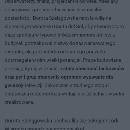
Obserwatorzy znanej projektantki od wielu miesięcy
obserwowali proces odnawiania hiszpańskiej
posiadłości. Dorota Szelągowska nabyła willę na
słonecznym wybrzeżu Costa del Sol, aby stworzyć tam
oazę spokoju w typowo śródziemnomorskim stylu.
Budynek potrzebował niezwykle zaawansowanego
remontu, ale prezenterka od samego początku
dostrzegała w nim wielki potencjał. Prace budowlane
przeciągały się w czasie, a
stała obecność fachowców
oraz pył i gruz stanowiły ogromne wyzwanie dla
gwiazdy
telewizji. Zakończenie trudnego etapu i
ostateczna metamorfoza wydają się już jednak w pełni
zrealizowane.
Dorota Szelągowska pochwaliła się pokojem córki.
W środku prawdziwe pobojowisko!