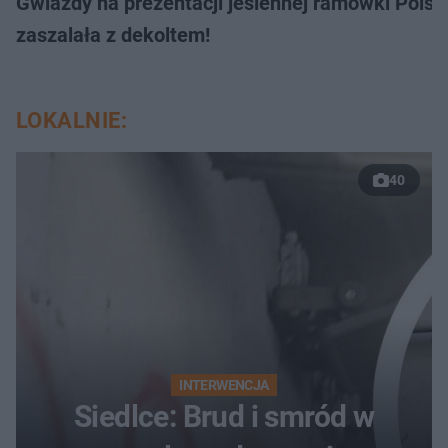
Gwiazdy na prezentacji jesiennej ramówki Pols
zaszalała z dekoltem!
LOKALNIE:
40
INTERWENCJA
Siedlce: Brud i smród w