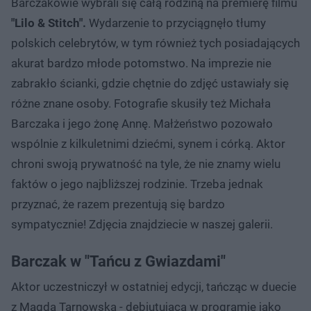
Barczakowie wybrali się całą rodziną na premierę filmu
"Lilo & Stitch".
Wydarzenie to przyciągnęło tłumy
polskich celebrytów, w tym również tych posiadających
akurat bardzo młode potomstwo. Na imprezie nie
zabrakło ścianki, gdzie chętnie do zdjęć ustawiały się
różne znane osoby. Fotografie skusiły też Michała
Barczaka i jego żonę Annę. Małżeństwo pozowało
wspólnie z kilkuletnimi dziećmi, synem i córką. Aktor
chroni swoją prywatność na tyle, że nie znamy wielu
faktów o jego najbliższej rodzinie. Trzeba jednak
przyznać, że razem prezentują się bardzo
sympatycznie! Zdjęcia znajdziecie w naszej galerii.
Barczak w "Tańcu z Gwiazdami"
Aktor uczestniczył w ostatniej edycji, tańcząc w duecie
z Magdą Tarnowską - debiutującą w programie jako