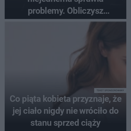
problemy. Obliczysz
poprawnie, ile to jest
72+7×7−7×5=?
TEKST SPONSOROWANY
Co piąta kobieta przyznaje, że
jej ciało nigdy nie wróciło do
stanu sprzed ciąży