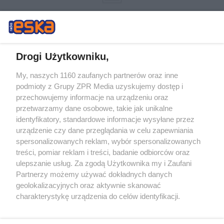
Drogi Użytkowniku,
My, naszych 1160 zaufanych partnerów oraz inne
Żaden utwór zamieszczony w serwisie nie może być powielany i
podmioty z Grupy ZPR Media uzyskujemy dostęp i
rozpowszechniany lub dalej rozpowszechniany w jakikolwiek sposób (w
przechowujemy informacje na urządzeniu oraz
tym także elektroniczny lub mechaniczny) na jakimkolwiek polu
eksploatacji w jakiejkolwiek formie, włącznie z umieszczaniem w
przetwarzamy dane osobowe, takie jak unikalne
Internecie bez pisemnej zgody właściciela praw. Jakiekolwiek użycie lub
identyfikatory, standardowe informacje wysyłane przez
wykorzystanie utworów w całości lub w części z naruszeniem prawa,
tzn. bez właściwej zgody, jest zabronione pod groźbą kary i może być
urządzenie czy dane przeglądania w celu zapewniania
ścigane prawnie.
spersonalizowanych reklam, wybór spersonalizowanych
treści, pomiar reklam i treści, badanie odbiorców oraz
ulepszanie usług. Za zgodą Użytkownika my i Zaufani
Partnerzy możemy używać dokładnych danych
geolokalizacyjnych oraz aktywnie skanować
charakterystykę urządzenia do celów identyfikacji.
Ponieważ cenimy Twoją prywatność, prosimy o zgodę na
O nas
korzystanie z tych technologii poprzez kliknięcie