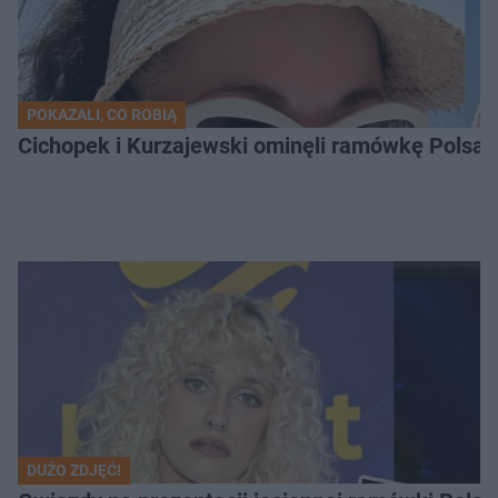
POKAZALI, CO ROBIĄ
Cichopek i Kurzajewski ominęli ramówkę Polsatu.
DUŻO ZDJĘĆ!