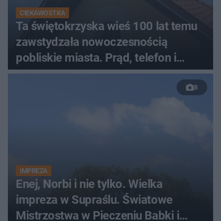
CIEKAWOSTKA
Ta świętokrzyska wieś 100 lat temu
zawstydzała nowoczesnością
pobliskie miasta. Prąd, telefon i
luksusowa auta
8
IMPREZA
Enej, Norbi i nie tylko. Wielka
impreza w Supraślu. Światowe
Mistrzostwa w Pieczeniu Babki i