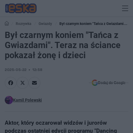
Rozrywka
Gwiazdy
Był czarnym koniem "Tańca z Gwiazdami".
Teraz na ściance pokazał żonę i dzieci
Był czarnym koniem "Tańca z
Gwiazdami". Teraz na ściance
pokazał żonę i dzieci
2025-05-22
12:58
Dodaj do Google
Kamil Polewski
Aktor, który oczarował widzów i jurorów
podczas ostatniej edycji programu "Dancing