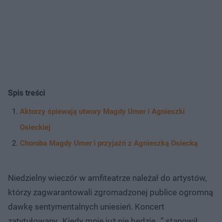
Spis treści
Aktorzy śpiewają utwory Magdy Umer i Agnieszki
Osieckiej
Choroba Magdy Umer i przyjaźń z Agnieszką Osiecką
Niedzielny wieczór w amfiteatrze należał do artystów,
którzy zagwarantowali zgromadzonej publice ogromną
dawkę sentymentalnych uniesień. Koncert
zatytułowany „Kiedy mnie już nie będzie…” stanowił