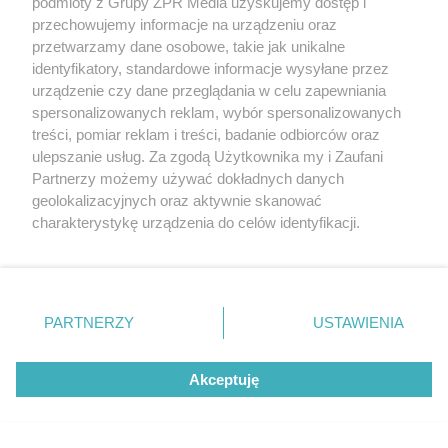
podmioty z Grupy ZPR Media uzyskujemy dostęp i
przechowujemy informacje na urządzeniu oraz
przetwarzamy dane osobowe, takie jak unikalne
identyfikatory, standardowe informacje wysyłane przez
urządzenie czy dane przeglądania w celu zapewniania
spersonalizowanych reklam, wybór spersonalizowanych
treści, pomiar reklam i treści, badanie odbiorców oraz
ulepszanie usług. Za zgodą Użytkownika my i Zaufani
Partnerzy możemy używać dokładnych danych
geolokalizacyjnych oraz aktywnie skanować
charakterystykę urządzenia do celów identyfikacji.
Ponieważ cenimy Twoją prywatność, prosimy o zgodę na
korzystanie z tych technologii poprzez kliknięcie
„Akceptuję”. Zgoda jest dobrowolna i zawsze możesz ją
zmienić/wycofać klikając przycisk ustawień prywatności
Żaden utwór zamieszczony w serwisie nie może być powielany i
PARTNERZY
USTAWIENIA
rozpowszechniany lub dalej rozpowszechniany w jakikolwiek sposób (w
znajdujący się w lewym dolnym rogu strony
. Niektóre
tym także elektroniczny lub mechaniczny) na jakimkolwiek polu
rodzaje przetwarzania danych nie wymagają zgody
eksploatacji w jakiejkolwiek formie, włącznie z umieszczaniem w
Akceptuję
Internecie bez pisemnej zgody właściciela praw. Jakiekolwiek użycie lub
użytkownika, ale masz prawo sprzeciwić się takiemu
wykorzystanie utworów w całości lub w części z naruszeniem prawa,
przetwarzaniu. Preferencje będą miały zastosowanie tylko
tzn. bez właściwej zgody, jest zabronione pod groźbą kary i może być
na tej witrynie.
ścigane prawnie.