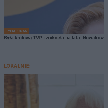
TYLKO U NAS
Była królową TVP i zniknęła na lata. Nowakowsk
LOKALNIE: