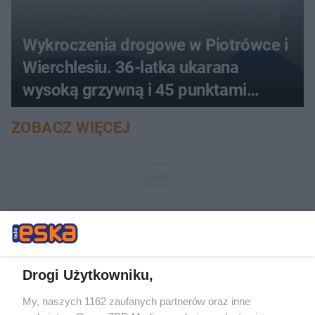
Wykroczenia drogowe w Piotrówce i
Wierchlesiu. 36-latka ukarana
wysoką grzywną i 45 punktami
karnymi
ZOBACZ WIĘCEJ
Drogi Użytkowniku,
My, naszych 1162 zaufanych partnerów oraz inne