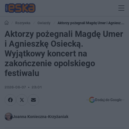
Rozrywka
Gwiazdy
Aktorzy pożegnali Magdę Umer i Agnieszkę
Osiecką. Wyjątkowy koncert na zakończenie opolskiego festiwalu
Aktorzy pożegnali Magdę Umer
i Agnieszkę Osiecką.
Wyjątkowy koncert na
zakończenie opolskiego
festiwalu
2026-06-07
23:01
Dodaj do Google
Joanna Konieczna-Krzyżaniak