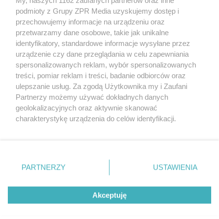
Żaden utwór zamieszczony w serwisie nie może być powielany i
podmioty z Grupy ZPR Media uzyskujemy dostęp i
rozpowszechniany lub dalej rozpowszechniany w jakikolwiek sposób (w
tym także elektroniczny lub mechaniczny) na jakimkolwiek polu
przechowujemy informacje na urządzeniu oraz
eksploatacji w jakiejkolwiek formie, włącznie z umieszczaniem w
przetwarzamy dane osobowe, takie jak unikalne
Internecie bez pisemnej zgody właściciela praw. Jakiekolwiek użycie lub
identyfikatory, standardowe informacje wysyłane przez
wykorzystanie utworów w całości lub w części z naruszeniem prawa,
tzn. bez właściwej zgody, jest zabronione pod groźbą kary i może być
urządzenie czy dane przeglądania w celu zapewniania
ścigane prawnie.
spersonalizowanych reklam, wybór spersonalizowanych
treści, pomiar reklam i treści, badanie odbiorców oraz
ulepszanie usług. Za zgodą Użytkownika my i Zaufani
Partnerzy możemy używać dokładnych danych
geolokalizacyjnych oraz aktywnie skanować
charakterystykę urządzenia do celów identyfikacji.
Ponieważ cenimy Twoją prywatność, prosimy o zgodę na
O nas
korzystanie z tych technologii poprzez kliknięcie
Informacje prawne
„Akceptuję”. Zgoda jest dobrowolna i zawsze możesz ją
zmienić/wycofać klikając przycisk ustawień prywatności
PARTNERZY
USTAWIENIA
Nasze serwisy
znajdujący się w lewym dolnym rogu strony
. Niektóre
rodzaje przetwarzania danych nie wymagają zgody
© 2026 Grupa ZPR Media
Akceptuję
użytkownika, ale masz prawo sprzeciwić się takiemu
przetwarzaniu. Preferencje będą miały zastosowanie tylko
na tej witrynie.