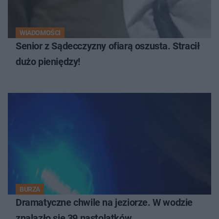
WIADOMOŚCI
Senior z Sądecczyzny ofiarą oszusta. Stracił
dużo pieniędzy!
BURZA
Dramatyczne chwile na jeziorze. W wodzie
znalazło się 39 nastolatków