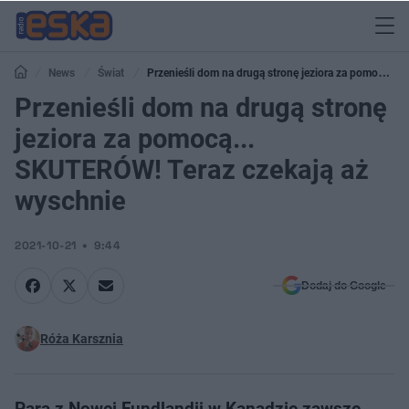
News
Świat
Przenieśli dom na drugą stronę jeziora za pomocą...
SKUTERÓW! Teraz czekają aż wyschnie
Przenieśli dom na drugą stronę
jeziora za pomocą...
SKUTERÓW! Teraz czekają aż
wyschnie
2021-10-21
9:44
Dodaj do Google
Róża Karsznia
Para z Nowej Fundlandii w Kanadzie zawsze