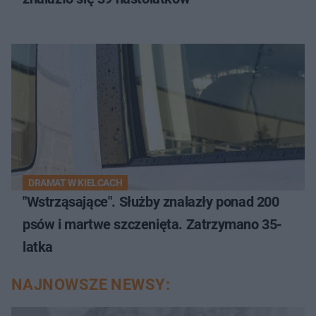
DRAMAT W KIELCACH
"Wstrząsające". Służby znalazły ponad 200
psów i martwe szczenięta. Zatrzymano 35-
latka
NAJNOWSZE NEWSY: