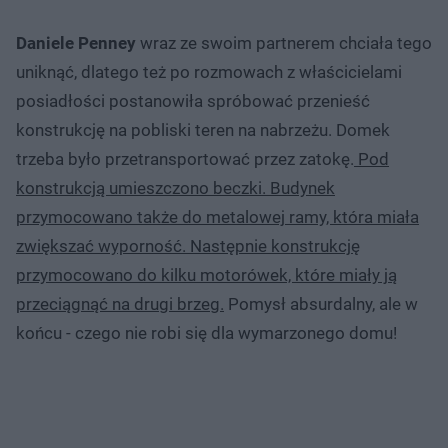
Daniele Penney
wraz ze swoim partnerem chciała tego
uniknąć, dlatego też po rozmowach z właścicielami
posiadłości postanowiła spróbować przenieść
konstrukcję na pobliski teren na nabrzeżu. Domek
trzeba było przetransportować przez zatokę.
Pod
konstrukcją umieszczono beczki. Budynek
przymocowano także do metalowej ramy, która miała
zwiększać wyporność. Następnie konstrukcję
przymocowano do kilku motorówek, które miały ją
przeciągnąć na drugi brzeg.
Pomysł absurdalny, ale w
końcu - czego nie robi się dla wymarzonego domu!