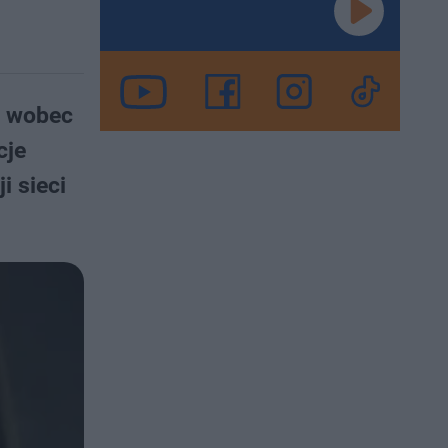
e wobec
cje
i sieci