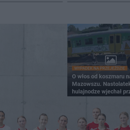
ta
WYPADEK NA PRZEJEŹDZIE
O włos od koszmaru n
Mazowszu. Nastolate
hulajnodze wjechał pr
pociąg