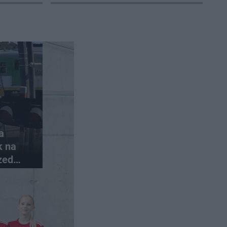
a
k na
zed