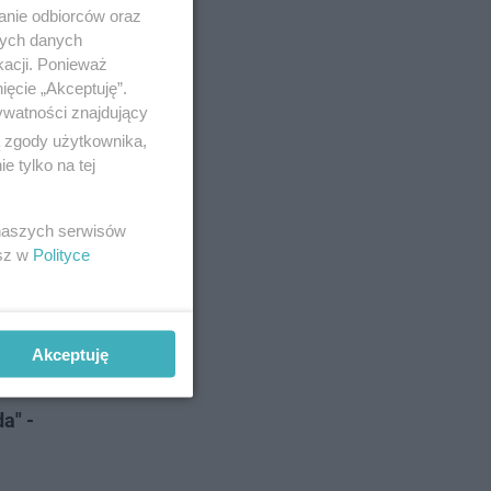
anie odbiorców oraz
nych danych
kacji. Ponieważ
ięcie „Akceptuję”.
ywatności znajdujący
ą zgody użytkownika,
 tylko na tej
y
 naszych serwisów
lamy
esz w
Polityce
 wiele
Akceptuję
 swoich
a" -