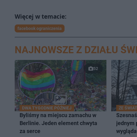
facebook ograniczenia
NAJNOWSZE Z DZIAŁU ŚW
52
DWA TYGODNIE PÓŹNIEJ
ZE ŚWIA
Byliśmy na miejscu zamachu w
Szesnaśc
Berlinie. Jeden element chwyta
jednym 
za serce
wyglądał