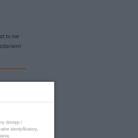
st to nie
o zdaniem
y dostęp i
lne identyfikatory,
iania