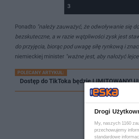
3
Ponadto
"należy zauważyć, że odwoływanie się do 
bezskuteczne, a w razie wątpliwości zysk jest st
do przyjęcia, biorąc pod uwagę siłę rynkową i zna
niemieckiej minister
"ważne jest, aby nałożyć lejc
POLECANY ARTYKUŁ:
Dostęp do TikToka będzie LIMITOWANY! U
Drogi Użytkow
My, naszych 1160 zau
przechowujemy informa
standardowe informac