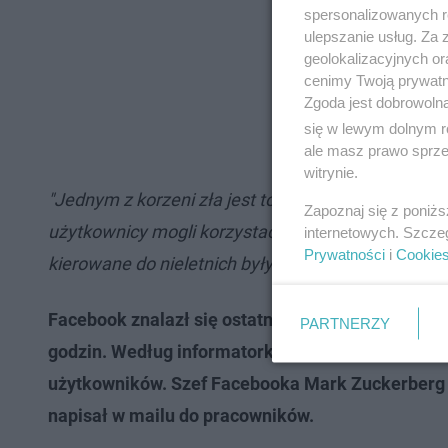
spersonalizowanych re
ulepszanie usług. Za
geolokalizacyjnych or
cenimy Twoją prywatno
Zgoda jest dobrowoln
się w lewym dolnym r
ale masz prawo sprzec
witrynie.
"Jednym z korzeni zła jest to, że platformy inter
Zapoznaj się z poniż
użytkownicy mogli korzystać z usług bez sperson
internetowych. Szcze
Prywatności
i
Cookie
kierowane do nieletnich były zakazane"
- stwierdzi
Facebook znalazł się ostatnio w centrum uwagi po 
PARTNERZY
godzin. Według informatorki Frances Haugens, ko
użytkowników. Szef Facebooka Mark Zuckerberg s
napisał w mailu do pracowników.