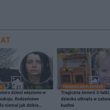
IAT
TA
TRAGEDIA NA FLORYDZIE
ioro dzieci więziono w
Tragiczna śmierć 3-latki
pokoju. Rodzeństwo
dziecka utknęła w zaba
o niemal jak dzikie
kuchni