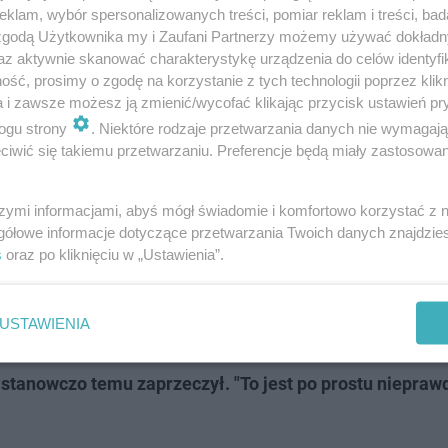
klam, wybór spersonalizowanych treści, pomiar reklam i treści, bad
 zgodą Użytkownika my i Zaufani Partnerzy możemy używać dokład
az aktywnie skanować charakterystykę urządzenia do celów identyfi
ść, prosimy o zgodę na korzystanie z tych technologii poprzez klikn
a i zawsze możesz ją zmienić/wycofać klikając przycisk ustawień pr
ogu strony
. Niektóre rodzaje przetwarzania danych nie wymagaj
iwić się takiemu przetwarzaniu. Preferencje będą miały zastosowanie
netowe stosują spersonalizowane reklamy (...) Chcemy, ab
szymi informacjami, abyś mógł świadomie i komfortowo korzystać z
alizowanych reklam i chcemy, aby spersonalizowane rek
gółowe informacje dotyczące przetwarzania Twoich danych znajdzi
s
oraz po kliknięciu w „Ustawienia”.
ła minister sprawiedliwości.
zarzutach byłej pracownicy i awarii usług, która trwała
USTAWIENIA
rporacja przedkłada zyski nad bezpieczeństwo i dobro
tanowczo temu zaprzeczył. "To jest po prostu nieprawd