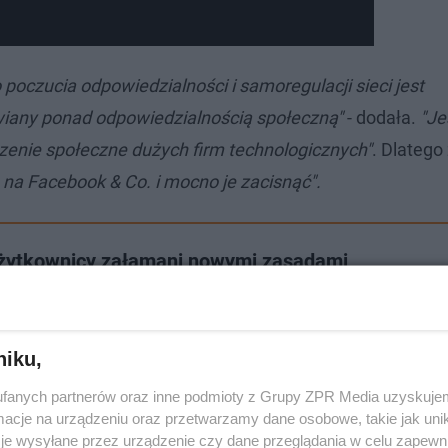
poczucia odpowiedzialności i samoregulacji sieci jest
awiany ponad odpowiedzialnością społeczną"
- dodała.
"Je
czenie społeczne dużych firm technologicznych"
. Dlateg
e na Facebook & Co. i mocno je zacisnąć".
żytkownicy załamani nowymi zasadami
niku,
fanych partnerów oraz inne podmioty z Grupy ZPR Media uzyskujem
cje na urządzeniu oraz przetwarzamy dane osobowe, takie jak unika
je wysyłane przez urządzenie czy dane przeglądania w celu zapewn