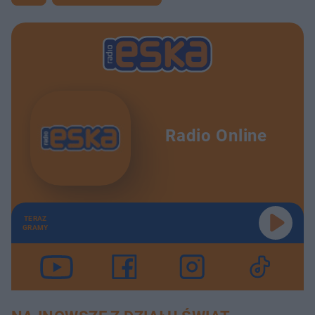
Radio Online
TERAZ
GRAMY