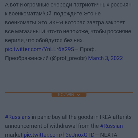
А вот и огромные очереди патриотичных россиян
к военкоматам!Ой, подождите.Это не
военкоматы.Это ИКЕЯ.Которая завтра закроет
все магазины.И что-то непохоже, чтобы россияне
верили, что обойдутся без них.
pic.twitter.com/YnLLr6X29S
— Проф.
Преображенский (@prof_preobr)
March 3, 2022
ROZWIŃ
#Russians
in panic buy all the goods in IKEA after its
announcement of withdrawal from the
#Russian
market
pic.twitter.com/h3eJnoxGTD
— NEXTA