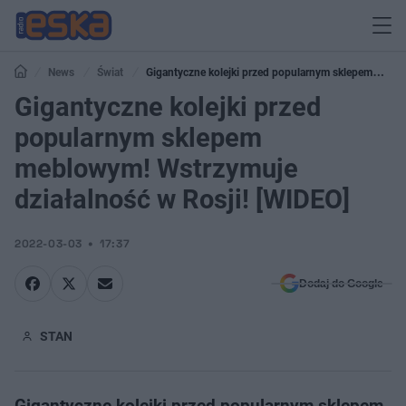
News
Świat
Gigantyczne kolejki przed popularnym sklepem
meblowym! Wstrzymuje działalność w Rosji! [WIDEO]
Gigantyczne kolejki przed
popularnym sklepem
meblowym! Wstrzymuje
działalność w Rosji! [WIDEO]
2022-03-03
17:37
Dodaj do Google
STAN
Gigantyczne kolejki przed popularnym sklepem