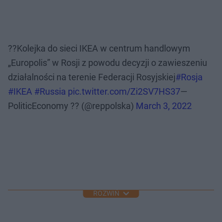
??Kolejka do sieci IKEA w centrum handlowym
„Europolis” w Rosji z powodu decyzji o zawieszeniu
działalności na terenie Federacji Rosyjskiej
#Rosja
#IKEA
#Russia
pic.twitter.com/Zi2SV7HS37
—
PoliticEconomy ?? (@reppolska)
March 3, 2022
ROZWIŃ