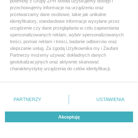
podmioty z Grupy ZPR Media uzyskujemy dostęp i
przechowujemy informacje na urządzeniu oraz
5
przetwarzamy dane osobowe, takie jak unikalne
identyfikatory, standardowe informacje wysyłane przez
urządzenie czy dane przeglądania w celu zapewniania
spersonalizowanych reklam, wybór spersonalizowanych
treści, pomiar reklam i treści, badanie odbiorców oraz
ulepszanie usług. Za zgodą Użytkownika my i Zaufani
Partnerzy możemy używać dokładnych danych
geolokalizacyjnych oraz aktywnie skanować
charakterystykę urządzenia do celów identyfikacji.
TEST OSOBOWOŚCI
Ponieważ cenimy Twoją prywatność, prosimy o zgodę na
Psychotest. Wybierz jeden kwiat i
korzystanie z tych technologii poprzez kliknięcie
sprawdź, jaki masz typ osobowości
„Akceptuję”. Zgoda jest dobrowolna i zawsze możesz ją
zmienić/wycofać klikając przycisk ustawień prywatności
PARTNERZY
USTAWIENIA
ZOBACZ WIĘCEJ
znajdujący się w lewym dolnym rogu strony
. Niektóre
rodzaje przetwarzania danych nie wymagają zgody
Akceptuję
użytkownika, ale masz prawo sprzeciwić się takiemu
przetwarzaniu. Preferencje będą miały zastosowanie tylko
na tej witrynie.