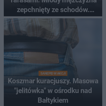
zepchnięty ze schodów.
Szokujące nagranie krąży po
sieci
SANEPID W AKCJI
Koszmar kuracjuszy. Masowa
"jelitówka" w ośrodku nad
Bałtykiem