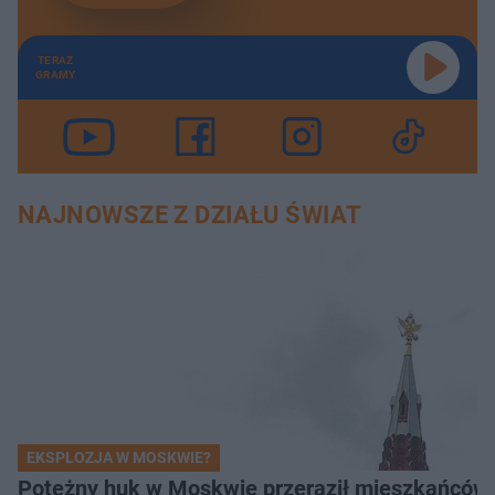
TERAZ
GRAMY
NAJNOWSZE Z DZIAŁU ŚWIAT
EKSPLOZJA W MOSKWIE?
Potężny huk w Moskwie przeraził mieszkańców. 