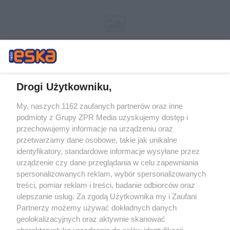
Drogi Użytkowniku,
My, naszych 1162 zaufanych partnerów oraz inne
Żaden utwór zamieszczony w serwisie nie może być powielany i
podmioty z Grupy ZPR Media uzyskujemy dostęp i
rozpowszechniany lub dalej rozpowszechniany w jakikolwiek sposób (w
przechowujemy informacje na urządzeniu oraz
tym także elektroniczny lub mechaniczny) na jakimkolwiek polu
eksploatacji w jakiejkolwiek formie, włącznie z umieszczaniem w
przetwarzamy dane osobowe, takie jak unikalne
Internecie bez pisemnej zgody właściciela praw. Jakiekolwiek użycie lub
identyfikatory, standardowe informacje wysyłane przez
wykorzystanie utworów w całości lub w części z naruszeniem prawa,
tzn. bez właściwej zgody, jest zabronione pod groźbą kary i może być
urządzenie czy dane przeglądania w celu zapewniania
ścigane prawnie.
spersonalizowanych reklam, wybór spersonalizowanych
treści, pomiar reklam i treści, badanie odbiorców oraz
ulepszanie usług. Za zgodą Użytkownika my i Zaufani
Partnerzy możemy używać dokładnych danych
geolokalizacyjnych oraz aktywnie skanować
charakterystykę urządzenia do celów identyfikacji.