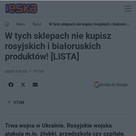
News
Świat
W tych sklepach nie kupisz rosyjskich i białoruskich
produktów! [LISTA]
W tych sklepach nie kupisz
rosyjskich i białoruskich
produktów! [LISTA]
2022-03-02
17:33
Dodaj do Google
STAN
Trwa wojna w Ukrainie. Rosyjskie wojska
atakują m.in. żłobki, przedszkola czy szpitale.