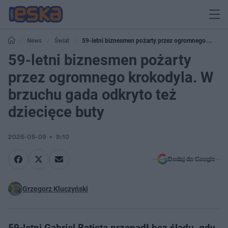
News
Świat
59-letni biznesmen pożarty przez ogromnego
krokodyla. W brzuchu gada odkryto też dziecięce buty
59-letni biznesmen pożarty
przez ogromnego krokodyla. W
brzuchu gada odkryto też
dziecięce buty
2026-05-09
9:10
Dodaj do Google
Grzegorz Kluczyński
59-letni Gabriel Batista przepadł bez śladu, gdy