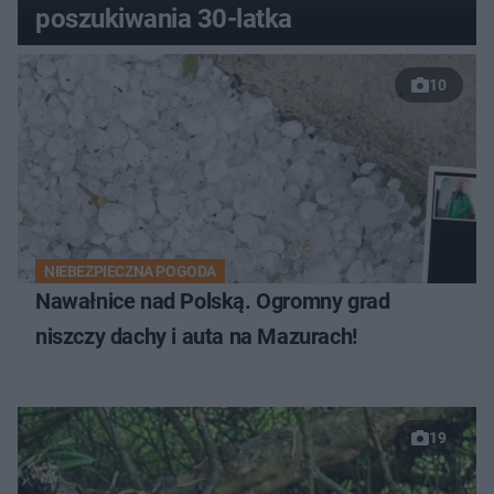
poszukiwania 30-latka
10
NIEBEZPIECZNA POGODA
Nawałnice nad Polską. Ogromny grad
niszczy dachy i auta na Mazurach!
19