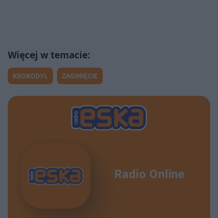
KROKODYL
ZAGINIĘCIE
Radio Online