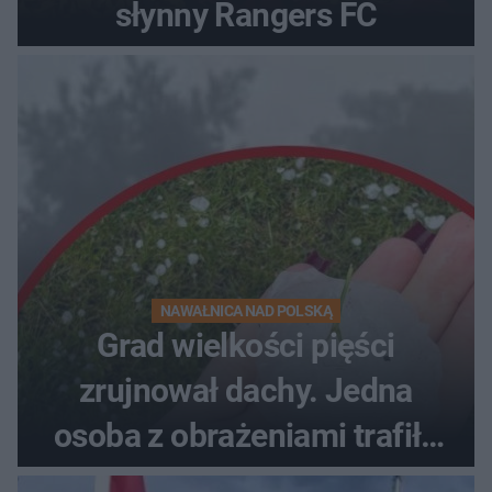
słynny Rangers FC
NAWAŁNICA NAD POLSKĄ
Grad wielkości pięści
zrujnował dachy. Jedna
osoba z obrażeniami trafiła
do szpitala