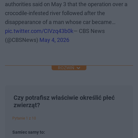
authorities said on May 3 that the operation over a
crocodile-infested river followed after the
disappearance of a man whose car became…
pic.twitter.com/CIVzq43b0k
— CBS News
(@CBSNews)
May 4, 2026
ROZWIŃ
Czy potrafisz właściwie określić płeć
zwierząt?
Pytanie 1 z 10
Samiec sarny to: