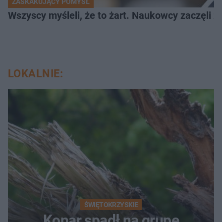
ZASKAKUJĄCY POMYSŁ
Wszyscy myśleli, że to żart. Naukowcy zaczęli z
LOKALNIE:
ŚWIĘTOKRZYSKIE
Konar spadł na grupę