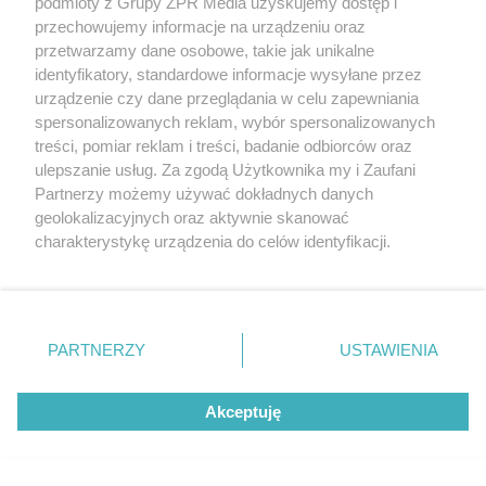
podmioty z Grupy ZPR Media uzyskujemy dostęp i
przechowujemy informacje na urządzeniu oraz
najwięcej punktów?
przetwarzamy dane osobowe, takie jak unikalne
identyfikatory, standardowe informacje wysyłane przez
urządzenie czy dane przeglądania w celu zapewniania
spersonalizowanych reklam, wybór spersonalizowanych
treści, pomiar reklam i treści, badanie odbiorców oraz
ulepszanie usług. Za zgodą Użytkownika my i Zaufani
Partnerzy możemy używać dokładnych danych
geolokalizacyjnych oraz aktywnie skanować
charakterystykę urządzenia do celów identyfikacji.
Ponieważ cenimy Twoją prywatność, prosimy o zgodę na
korzystanie z tych technologii poprzez kliknięcie
TENIS
„Akceptuję”. Zgoda jest dobrowolna i zawsze możesz ją
Challenger ATP w Kozerkach.
zmienić/wycofać klikając przycisk ustawień prywatności
PARTNERZY
USTAWIENIA
Polski tenisista odpadł z
znajdujący się w lewym dolnym rogu strony
. Niektóre
rodzaje przetwarzania danych nie wymagają zgody
turnieju
Akceptuję
użytkownika, ale masz prawo sprzeciwić się takiemu
przetwarzaniu. Preferencje będą miały zastosowanie tylko
na tej witrynie.