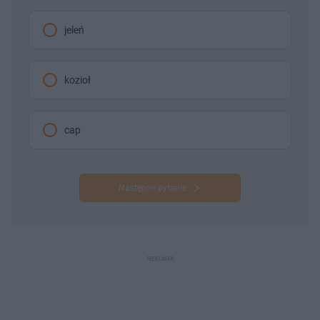
jeleń
kozioł
cap
Następne pytanie