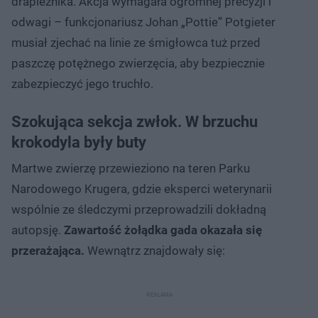
drapieżnika. Akcja wymagała ogromnej precyzji i
odwagi – funkcjonariusz Johan „Pottie” Potgieter
musiał zjechać na linie ze śmigłowca tuż przed
paszczę potężnego zwierzęcia, aby bezpiecznie
zabezpieczyć jego truchło.
Szokująca sekcja zwłok. W brzuchu
krokodyla były buty
Martwe zwierzę przewieziono na teren Parku
Narodowego Krugera, gdzie eksperci weterynarii
wspólnie ze śledczymi przeprowadzili dokładną
autopsję.
Zawartość żołądka gada okazała się
przerażająca.
Wewnątrz znajdowały się: