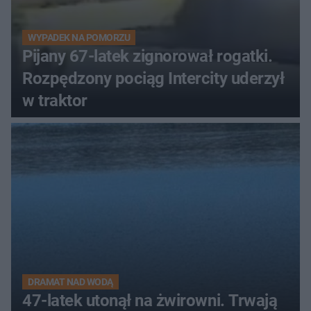
WYPADEK NA POMORZU
Pijany 67-latek zignorował rogatki.
Rozpędzony pociąg Intercity uderzył
w traktor
DRAMAT NAD WODĄ
47-latek utonął na żwirowni. Trwają