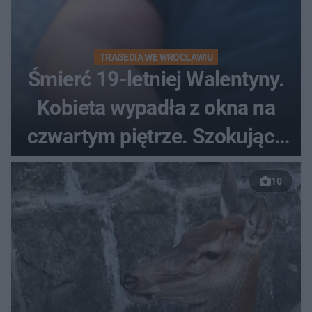
TRAGEDIA WE WROCŁAWIU
Śmierć 19-letniej Walentyny.
Kobieta wypadła z okna na
czwartym piętrze. Szokujące
nagranie trafiło do sieci
10