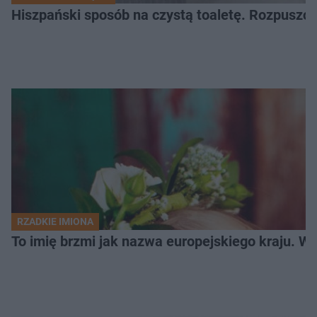
Hiszpański sposób na czystą toaletę. Rozpuszcz
RZADKIE IMIONA
To imię brzmi jak nazwa europejskiego kraju. W 