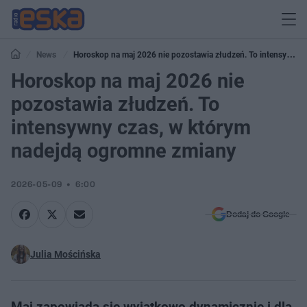
News
Horoskop na maj 2026 nie pozostawia złudzeń. To intensywny
czas, w którym nadejdą ogromne zmiany
Horoskop na maj 2026 nie
pozostawia złudzeń. To
intensywny czas, w którym
nadejdą ogromne zmiany
2026-05-09
6:00
Dodaj do Google
Julia Mościńska
Maj zapowiada się wyjątkowo dynamicznie i dla