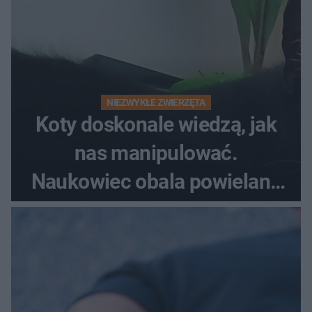
NIEZWYKŁE ZWIERZĘTA
Koty doskonale wiedzą, jak
nas manipulować.
Naukowiec obala powielane
od lat mity na ich temat