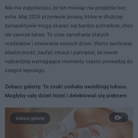
Nie ma wątpliwości, że ten miesiąc nie przejdzie bez
echa. Maj 2026 przyniesie zmiany, które w dłuższej
perspektywie mogą okazać się bardzo potrzebne, choć
nie zawsze łatwe. To czas zamykania starych
rozdziałów i otwierania nowych drzwi. Warto zachować
elastyczność, zaufać intuicji i pamiętać, że nawet
najbardziej wymagające momenty często prowadzą do
czegoś lepszego.
Zobacz galerię: Te znaki zodiaku uwielbiają luksus.
Mogłyby cały dzień leżeć i delektować się pięknem
6