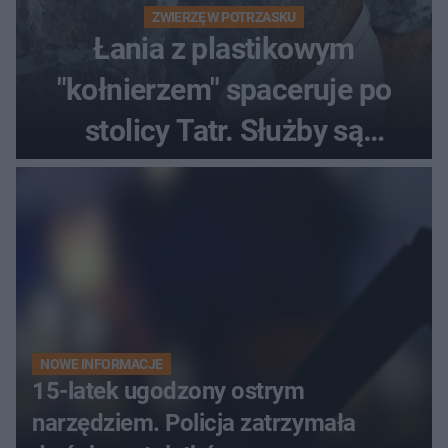
ZWIERZĘ W POTRZASKU
Łania z plastikowym
"kołnierzem" spaceruje po
stolicy Tatr. Służby są
bezradne
NOWE INFORMACJE
15-latek ugodzony ostrym
narzędziem. Policja zatrzymała