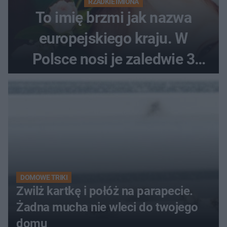
RZADKIE IMIONA
To imię brzmi jak nazwa
europejskiego kraju. W
Polsce nosi je zaledwie 3
kobiety
DOMOWE TRIKI
Zwilż kartkę i połóż na parapecie.
Żadna mucha nie wleci do twojego
domu