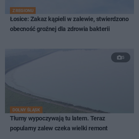
Z REGIONU
Łosice: Zakaz kąpieli w zalewie, stwierdzono
obecność groźnej dla zdrowia bakterii
5
DOLNY ŚLĄSK
Tłumy wypoczywają tu latem. Teraz
popularny zalew czeka wielki remont