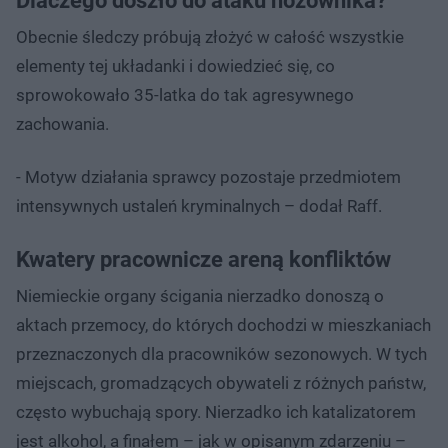
Dlaczego doszło do ataku nożownika?
Obecnie śledczy próbują złożyć w całość wszystkie
elementy tej układanki i dowiedzieć się, co
sprowokowało 35-latka do tak agresywnego
zachowania.
- Motyw działania sprawcy pozostaje przedmiotem
intensywnych ustaleń kryminalnych – dodał Raff.
Kwatery pracownicze areną konfliktów
Niemieckie organy ścigania nierzadko donoszą o
aktach przemocy, do których dochodzi w mieszkaniach
przeznaczonych dla pracowników sezonowych. W tych
miejscach, gromadzących obywateli z różnych państw,
często wybuchają spory. Nierzadko ich katalizatorem
jest alkohol, a finałem – jak w opisanym zdarzeniu –