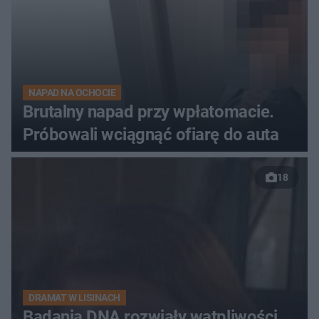
NAPAD NA OCHOCIE
Brutalny napad przy wpłatomacie.
Próbowali wciągnąć ofiarę do auta
18
DRAMAT W LISINACH
Badania DNA rozwiały wątpliwości.