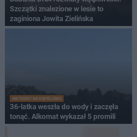
Szczątki znalezione w lesie to
zaginiona Jowita Zielińska
INCYDENT NA KĄPIELISKU
36-latka weszła do wody i zaczęła
tonąć. Alkomat wykazał 5 promili