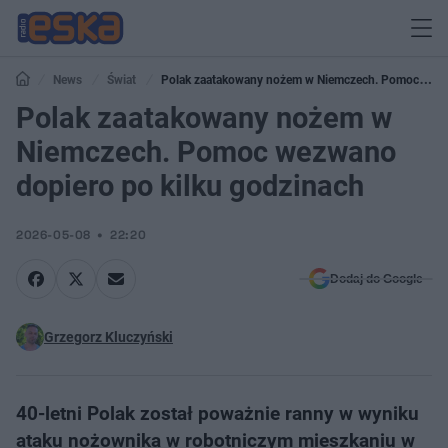
News
Świat
Polak zaatakowany nożem w Niemczech. Pomoc
wezwano dopiero po kilku godzinach
Polak zaatakowany nożem w
Niemczech. Pomoc wezwano
dopiero po kilku godzinach
2026-05-08
22:20
Dodaj do Google
Grzegorz Kluczyński
40-letni Polak został poważnie ranny w wyniku
ataku nożownika w robotniczym mieszkaniu w