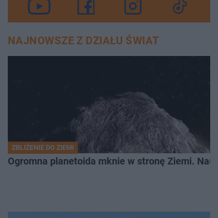
NAJNOWSZE Z DZIAŁU ŚWIAT
ZBLIŻENIE DO ZIEMI
Ogromna planetoida mknie w stronę Ziemi. Nauk