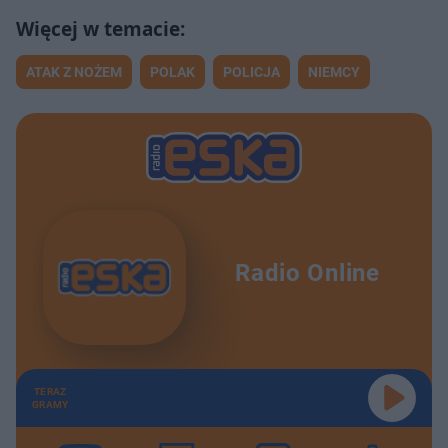
ATAK Z NOŻEM
POLAK
POLICJA
NIEMCY
Radio Online
TERAZ
GRAMY