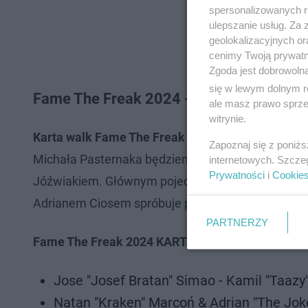
spersonalizowanych re
ulepszanie usług. Za
geolokalizacyjnych or
cenimy Twoją prywatno
Zgoda jest dobrowoln
się w lewym dolnym r
Fame The Freak 2024 - KARTA WALK, W
ale masz prawo sprzec
witrynie.
Karta walk Fame The Freak 2024
dostępna jest w 
Zapoznaj się z poniż
Michała Pasternaka będziemy świadkami długo w
internetowych. Szcze
Prywatności
i
Cookie
Jóźwiakiem. Głównym pojedynkiem wieczoru być na
Adrianem Ciosem spróbuje pokonać Denisa Załęc
PARTNERZY
Fame The Freak 2024 KARTA WALK
:
Jose "Josef Bratan" Simao - Kamil "Taazy
Natan "Kraken" Marcoń & Adrian "The Joke