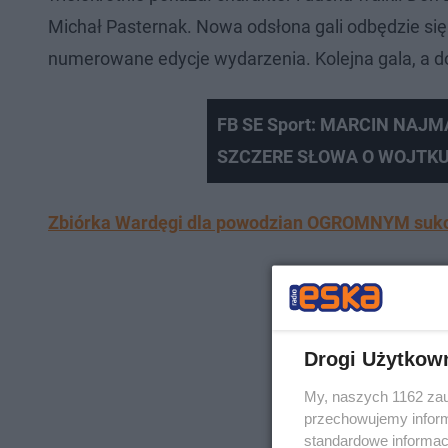
Michał Pasternak. Nowa odsłona gali odbędzie się 
numerowane edycje wydarzenia. Kolejna gala, a dok
FB SE Sport: MARCIN NAJM
SZCZERE SŁOWA O WOJTKU
Zbiórka Wardęgi dla powodzian OGROMNYM sukces
Drogi Użytkow
My, naszych 1162 zau
przechowujemy informa
standardowe informac