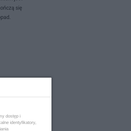
kończą się
opad.
y dostęp i
lne identyfikatory,
iania