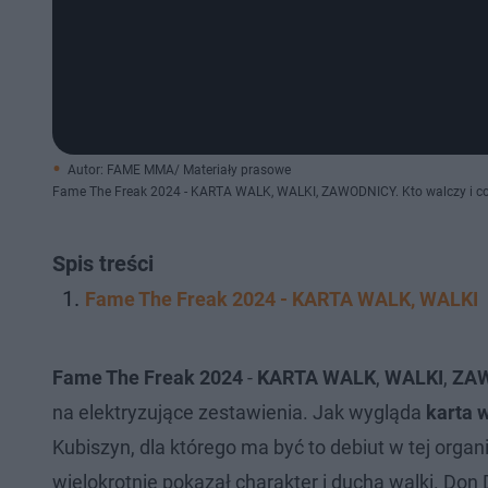
Autor: FAME MMA/ Materiały prasowe
Fame The Freak 2024 - KARTA WALK, WALKI, ZAWODNICY. Kto walczy i co
Spis treści
Fame The Freak 2024 - KARTA WALK, WALKI
Fame The Freak 2024
-
KARTA WALK
,
WALKI
,
ZA
na elektryzujące zestawienia. Jak wygląda
karta 
Kubiszyn, dla którego ma być to debiut w tej organ
wielokrotnie pokazał charakter i ducha walki. Do