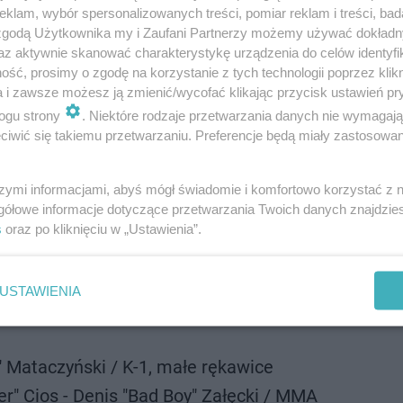
klam, wybór spersonalizowanych treści, pomiar reklam i treści, bad
 zgodą Użytkownika my i Zaufani Partnerzy możemy używać dokład
az aktywnie skanować charakterystykę urządzenia do celów identyfi
ść, prosimy o zgodę na korzystanie z tych technologii poprzez klikn
a i zawsze możesz ją zmienić/wycofać klikając przycisk ustawień pr
ogu strony
. Niektóre rodzaje przetwarzania danych nie wymagaj
ALKI
iwić się takiemu przetwarzaniu. Preferencje będą miały zastosowanie
tym miejscu. Oprócz starcia z udziałem Mateusza Kubisz
szymi informacjami, abyś mógł świadomie i komfortowo korzystać z
yczekiwanej walki Roberta Pasuta z Pawłem
gółowe informacje dotyczące przetwarzania Twoich danych znajdzi
s
oraz po kliknięciu w „Ustawienia”.
tomiast starcie Natana Marconia, który wspólnymi sił
kiego.
USTAWIENIA
" Mataczyński / K-1, małe rękawice
r" Cios - Denis "Bad Boy" Załęcki / MMA