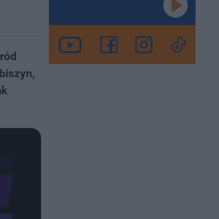
śród
biszyn,
ak