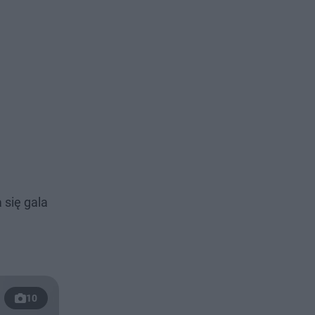
 się gala
10