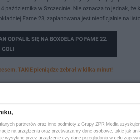
4 października w Szczecinie. Nie oznacza to jednak, że 
ładniej Fame 23, zaplanowana jest nieoficjalnie na list
AN ODPALIŁ SIĘ NA BOXDELA PO FAME 22.
 GOLI
em. TAKIE pieniądze zebrał w kilka minut!
niku,
fanych partnerów oraz inne podmioty z Grupy ZPR Media uzyskujem
cje na urządzeniu oraz przetwarzamy dane osobowe, takie jak unika
je wysyłane przez urządzenie czy dane przeglądania w celu zapewn