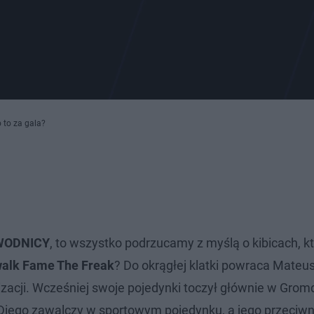
 to za gala?
WODNICY
, to wszystko podrzucamy z myślą o kibicach, kt
walk Fame The Freak
? Do okrągłej klatki powraca Mateu
izacji. Wcześniej swoje pojedynki toczył głównie w Gromd
n Diego zawalczy w sportowym pojedynku, a jego przeciwn