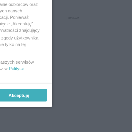
anie odbiorców oraz
nych danych
kacji. Ponieważ
ięcie „Akceptuję”.
ywatności znajdujący
ą zgody użytkownika,
 tylko na tej
yna i
 naszych serwisów
esz w
Polityce
ami z
Akceptuję