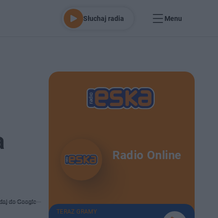
Słuchaj radia
Menu
a
Radio Online
daj do Google
TERAZ GRAMY