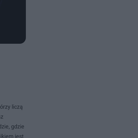
órzy liczą
sz
zie, gdzie
ikiem jest