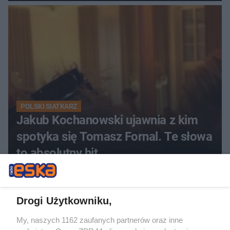
Ekstraklasy?
POLSKI SIATKARZ
Jakub Kochanowski ujawnia z kim
spotyka się Tomasz Fornal. Te słowa
to absolutny hit
Drogi Użytkowniku,
My, naszych 1162 zaufanych partnerów oraz inne