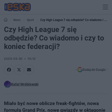
News
Sport
Czy High League 7 się odbędzie? Co wiadomo i czy
to koniec federacji?
Czy High League 7 się
odbędzie? Co wiadomo i czy to
koniec federacji?
2023-05-30
10:12
Dodaj do Google
Rafał Wróblewski
Miało być nowe oblicze freak-fightów, nowa
formuła Grand Prix, nowe gwiazdy w oktagonie