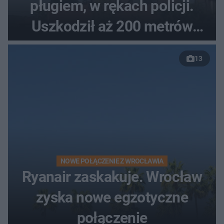
pługiem, w rękach policji.
Uszkodził aż 200 metrów
nowej drogi
13
NOWE POŁĄCZENIE Z WROCŁAWIA
Ryanair zaskakuje. Wrocław
zyska nowe egzotyczne
połączenie