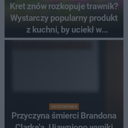
Kret znów rozkopuje trawnik?
Wystarczy popularny produkt
z kuchni, by uciekł w
popłochu
KOSZYKÓWKA
Przyczyna śmierci Brandona
Clarke'a. Ujawniono wyniki