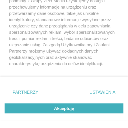
podmioty z Grupy ZPR Media uzyskujemy dostęp i
przechowujemy informacje na urządzeniu oraz
przetwarzamy dane osobowe, takie jak unikalne
identyfikatory, standardowe informacje wysyłane przez
PIŁKA NOŻNA
urządzenie czy dane przeglądania w celu zapewniania
Przyszłość Lionela Messiego w
spersonalizowanych reklam, wybór spersonalizowanych
kadrze. Kiedy gwiazdor zakończy
treści, pomiar reklam i treści, badanie odbiorców oraz
ulepszanie usług. Za zgodą Użytkownika my i Zaufani
karierę?
Partnerzy możemy używać dokładnych danych
geolokalizacyjnych oraz aktywnie skanować
charakterystykę urządzenia do celów identyfikacji.
Ponieważ cenimy Twoją prywatność, prosimy o zgodę na
korzystanie z tych technologii poprzez kliknięcie
„Akceptuję”. Zgoda jest dobrowolna i zawsze możesz ją
zmienić/wycofać klikając przycisk ustawień prywatności
PARTNERZY
USTAWIENIA
znajdujący się w lewym dolnym rogu strony
. Niektóre
rodzaje przetwarzania danych nie wymagają zgody
Akceptuję
użytkownika, ale masz prawo sprzeciwić się takiemu
przetwarzaniu. Preferencje będą miały zastosowanie tylko
na tej witrynie.
PIŁKA NOŻNA