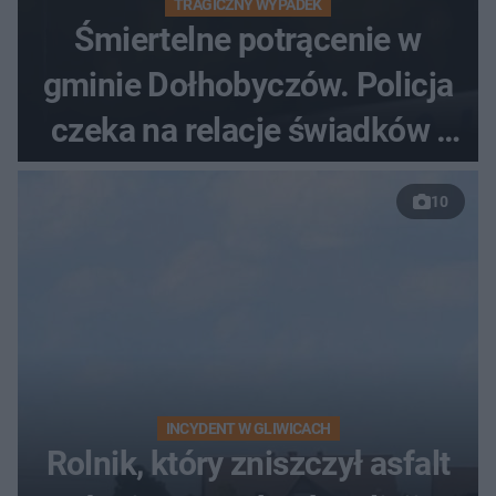
TRAGICZNY WYPADEK
Śmiertelne potrącenie w
gminie Dołhobyczów. Policja
czeka na relacje świadków i
nagrania z kamer
10
INCYDENT W GLIWICACH
Rolnik, który zniszczył asfalt