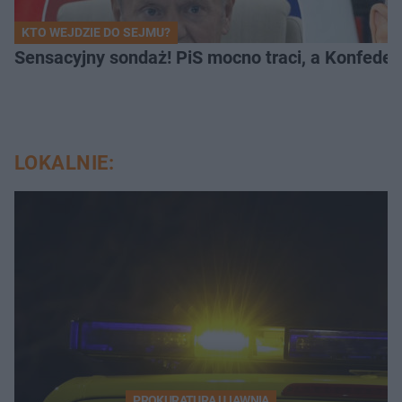
KTO WEJDZIE DO SEJMU?
Sensacyjny sondaż! PiS mocno traci, a Konfedera
LOKALNIE:
PROKURATURA UJAWNIA