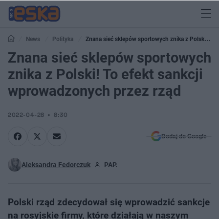
News
Polityka
Znana sieć sklepów sportowych znika z Polski! To
efekt sankcji wprowadzonych przez rząd
Znana sieć sklepów sportowych
znika z Polski! To efekt sankcji
wprowadzonych przez rząd
2022-04-28
8:30
Dodaj do Google
Aleksandra Fedorczuk
PAP.
Polski rząd zdecydował się wprowadzić sankcje
na rosyjskie firmy, które działają w naszym