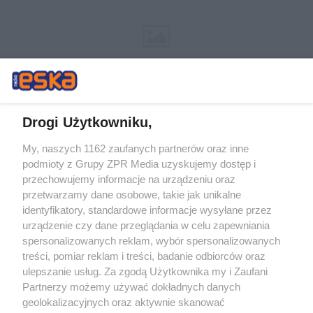
Drogi Użytkowniku,
My, naszych 1162 zaufanych partnerów oraz inne
Żaden utwór zamieszczony w serwisie nie może być powielany i
podmioty z Grupy ZPR Media uzyskujemy dostęp i
rozpowszechniany lub dalej rozpowszechniany w jakikolwiek sposób (w
przechowujemy informacje na urządzeniu oraz
tym także elektroniczny lub mechaniczny) na jakimkolwiek polu
eksploatacji w jakiejkolwiek formie, włącznie z umieszczaniem w
przetwarzamy dane osobowe, takie jak unikalne
Internecie bez pisemnej zgody właściciela praw. Jakiekolwiek użycie lub
identyfikatory, standardowe informacje wysyłane przez
wykorzystanie utworów w całości lub w części z naruszeniem prawa,
tzn. bez właściwej zgody, jest zabronione pod groźbą kary i może być
urządzenie czy dane przeglądania w celu zapewniania
ścigane prawnie.
spersonalizowanych reklam, wybór spersonalizowanych
treści, pomiar reklam i treści, badanie odbiorców oraz
ulepszanie usług. Za zgodą Użytkownika my i Zaufani
Partnerzy możemy używać dokładnych danych
geolokalizacyjnych oraz aktywnie skanować