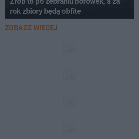
Zrób to po zebraniu borówek, a za
rok zbiory będą obfite
ZOBACZ WIĘCEJ