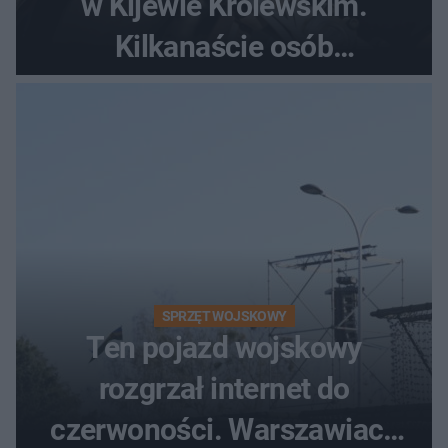
w Kijewie Królewskim.
Kilkanaście osób
poszkodowanych, lądował
śmigłowiec LPR
SPRZĘT WOJSKOWY
Ten pojazd wojskowy
rozgrzał internet do
czerwoności. Warszawiacy