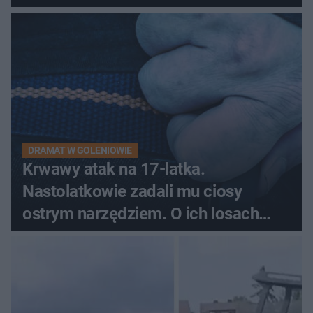
pytali, czy to Mad Max!
DRAMAT W GOLENIOWIE
Krwawy atak na 17-latka.
Nastolatkowie zadali mu ciosy
ostrym narzędziem. O ich losach
zdecyduje sąd rodzinny