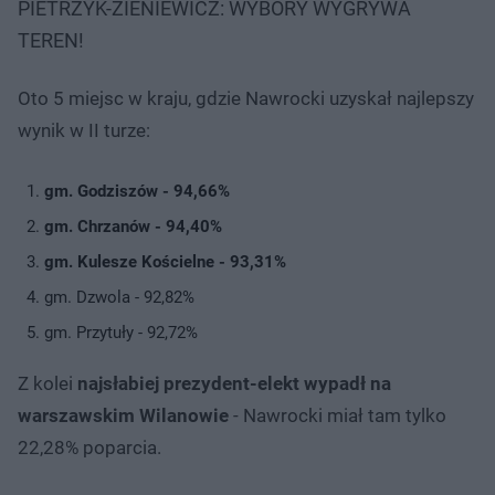
PIETRZYK-ZIENIEWICZ: WYBORY WYGRYWA
TEREN!
Oto 5 miejsc w kraju, gdzie Nawrocki uzyskał najlepszy
wynik w II turze:
gm. Godziszów - 94,66%
gm. Chrzanów - 94,40%
gm. Kulesze Kościelne - 93,31%
gm. Dzwola - 92,82%
gm. Przytuły - 92,72%
Z kolei
najsłabiej prezydent-elekt wypadł na
warszawskim Wilanowie
- Nawrocki miał tam tylko
22,28% poparcia.