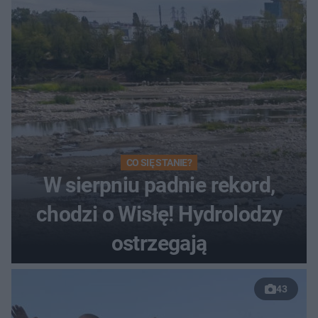
Toruniu
CO SIĘ STANIE?
W sierpniu padnie rekord,
chodzi o Wisłę! Hydrolodzy
ostrzegają
43