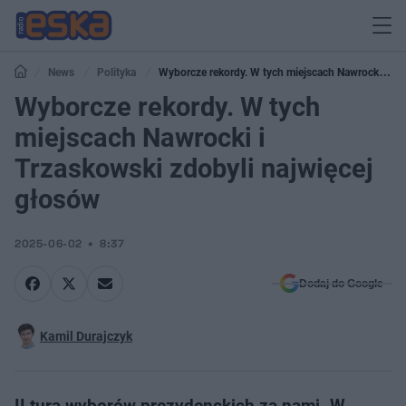
News
Polityka
Wyborcze rekordy. W tych miejscach Nawrocki i
Trzaskowski zdobyli najwięcej głosów
Wyborcze rekordy. W tych
miejscach Nawrocki i
Trzaskowski zdobyli najwięcej
głosów
2025-06-02
8:37
Dodaj do Google
Kamil Durajczyk
II tura wyborów prezydenckich za nami. W