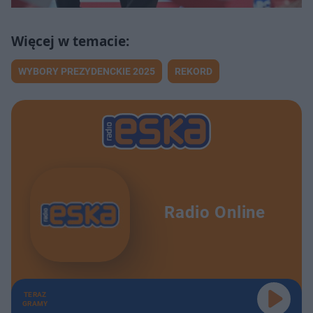
WYBORY PREZYDENCKIE 2025
REKORD
Radio Online
TERAZ
GRAMY