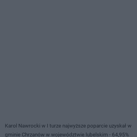
Karol Nawrocki w I turze najwyższe poparcie uzyskał w
gminie Chrzanów w województwie lubelskim - 64,95%