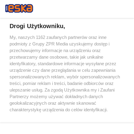
Drogi Użytkowniku,
My, naszych 1162 zaufanych partnerów oraz inne
Żaden utwór zamieszczony w serwisie nie może być powielany i
podmioty z Grupy ZPR Media uzyskujemy dostęp i
rozpowszechniany lub dalej rozpowszechniany w jakikolwiek sposób (w
przechowujemy informacje na urządzeniu oraz
tym także elektroniczny lub mechaniczny) na jakimkolwiek polu
eksploatacji w jakiejkolwiek formie, włącznie z umieszczaniem w
przetwarzamy dane osobowe, takie jak unikalne
Internecie bez pisemnej zgody właściciela praw. Jakiekolwiek użycie lub
identyfikatory, standardowe informacje wysyłane przez
wykorzystanie utworów w całości lub w części z naruszeniem prawa,
tzn. bez właściwej zgody, jest zabronione pod groźbą kary i może być
urządzenie czy dane przeglądania w celu zapewniania
ścigane prawnie.
spersonalizowanych reklam, wybór spersonalizowanych
treści, pomiar reklam i treści, badanie odbiorców oraz
ulepszanie usług. Za zgodą Użytkownika my i Zaufani
Partnerzy możemy używać dokładnych danych
geolokalizacyjnych oraz aktywnie skanować
charakterystykę urządzenia do celów identyfikacji.
Ponieważ cenimy Twoją prywatność, prosimy o zgodę na
O nas
korzystanie z tych technologii poprzez kliknięcie
Informacje prawne
„Akceptuję”. Zgoda jest dobrowolna i zawsze możesz ją