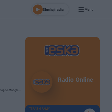
Słuchaj radia
Menu
Radio Online
daj do Google
TERAZ GRAMY