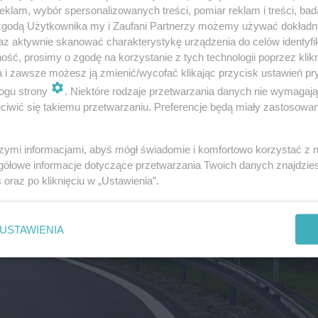
klam, wybór spersonalizowanych treści, pomiar reklam i treści, bad
 zgodą Użytkownika my i Zaufani Partnerzy możemy używać dokład
az aktywnie skanować charakterystykę urządzenia do celów identyfi
ść, prosimy o zgodę na korzystanie z tych technologii poprzez klikn
a i zawsze możesz ją zmienić/wycofać klikając przycisk ustawień pr
ogu strony
. Niektóre rodzaje przetwarzania danych nie wymagaj
iwić się takiemu przetwarzaniu. Preferencje będą miały zastosowanie
szymi informacjami, abyś mógł świadomie i komfortowo korzystać z
gółowe informacje dotyczące przetwarzania Twoich danych znajdzi
s
oraz po kliknięciu w „Ustawienia”.
USTAWIENIA