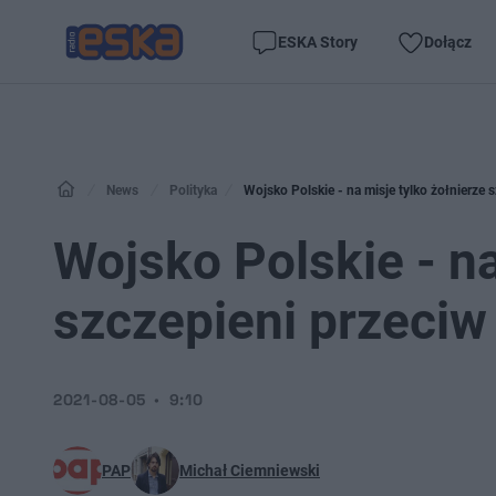
ESKA Story
Dołącz
News
Polityka
Wojsko Polskie - na misje tylko żołnierze
Wojsko Polskie - na
szczepieni przeci
2021-08-05
9:10
PAP
Michał Ciemniewski