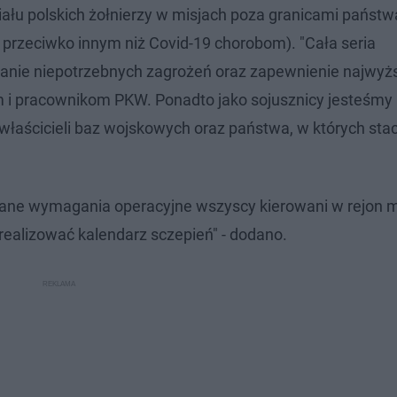
łu polskich żołnierzy w misjach poza granicami państwa 
 przeciwko innym niż Covid-19 chorobom). "Cała seria
anie niepotrzebnych zagrożeń oraz zapewnienie najwyż
i pracownikom PKW. Ponadto jako sojusznicy jesteśmy
właścicieli baz wojskowych oraz państwa, w których sta
ane wymagania operacyjne wszyscy kierowani w rejon m
ealizować kalendarz sczepień" - dodano.