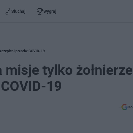
Słuchaj
Wygraj
 szczepieni przeciw COVID-19
 misje tylko żołnierze
w COVID-19
Do