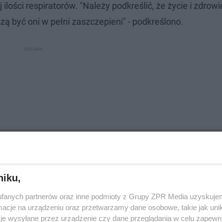
lości respiratorów. "Należy podkreślić, że życie i zdrowi
ą być oni w pełni zaszczepieni" - podkreślono.
niku,
fanych partnerów oraz inne podmioty z Grupy ZPR Media uzyskujem
cje na urządzeniu oraz przetwarzamy dane osobowe, takie jak unika
 igrzysk Tokio 2020
je wysyłane przez urządzenie czy dane przeglądania w celu zapewn