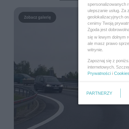
spersonalizowanych re
ulepszanie usług. Za
geolokalizacyjnych or
cenimy Twoją prywatno
Zgoda jest dobrowoln
się w lewym dolnym r
ale masz prawo sprzec
witrynie.
Zapoznaj się z poniż
internetowych. Szcze
Prywatności
i
Cookie
PARTNERZY