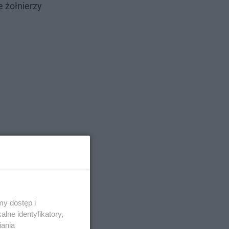
e żołnierzy
y dostęp i
lne identyfikatory,
iania