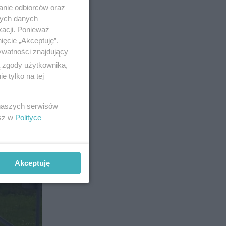
anie odbiorców oraz
nych danych
5
kacji. Ponieważ
ięcie „Akceptuję”.
ywatności znajdujący
ą zgody użytkownika,
 tylko na tej
 naszych serwisów
esz w
Polityce
Akceptuję