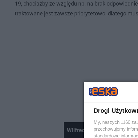
19, chociażby ze względu np. na brak odpowiedniej i
traktowane jest zawsze priorytetowo, dlatego musz
Drogi Użytkow
My, naszych 1160 zau
przechowujemy informa
Wilfredo Leon po powrocie z
standardowe informac