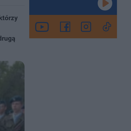
którzy
drugą