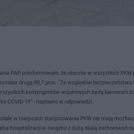
nia PAP, poinformowało, że obecnie w wszystkich PKW 
natomiast drugą 99,7 proc. "Ze względów bezpieczeństw
o wszystkich kontyngentów wojskowych będą kierowani żoł
wko COVID-19" - napisano w odpowiedzi.
zpitale w miejscach stacjonowania PKW nie mają możliwo
rzeba hospitalizacji w związku z dużą skalą zachorowań n