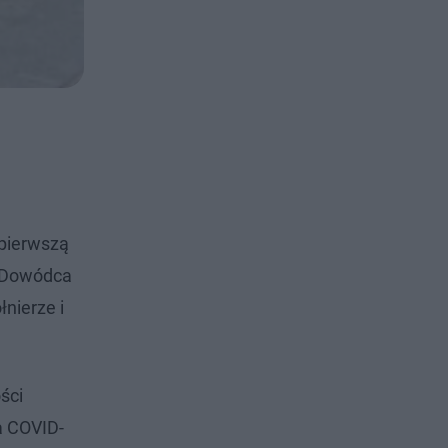
pierwszą
a Dowódca
nierze i
ści
a COVID-