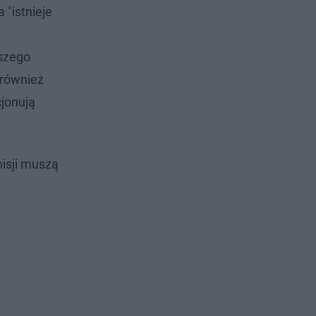
"istnieje
szego
 również
cjonują
isji muszą