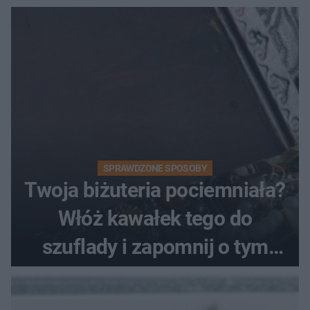
SPRAWDZONE SPOSOBY
Twoja biżuteria pociemniała?
Włóż kawałek tego do
szuflady i zapomnij o tym
problemie. Sposób na
pociemniałą biżuterię