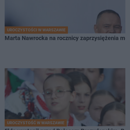
UROCZYSTOŚCI W WARSZAWIE
Marta Nawrocka na rocznicy zaprzysiężenia mę
UROCZYSTOŚĆ W WARSZAWIE