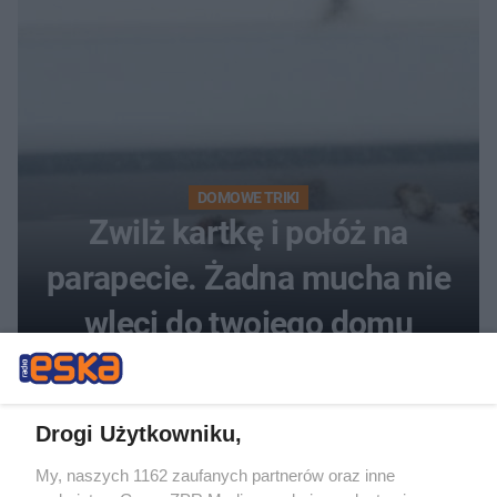
DOMOWE TRIKI
Zwilż kartkę i połóż na
parapecie. Żadna mucha nie
wleci do twojego domu
Drogi Użytkowniku,
My, naszych 1162 zaufanych partnerów oraz inne