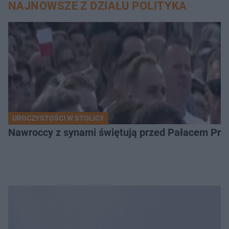
NAJNOWSZE Z DZIAŁU POLITYKA
UROCZYSTOŚCI W STOLICY
Nawroccy z synami świętują przed Pałacem Pre