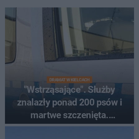
DRAMAT W KIELCACH
"Wstrząsające". Służby
znalazły ponad 200 psów i
martwe szczenięta.
Zatrzymano 35-latka