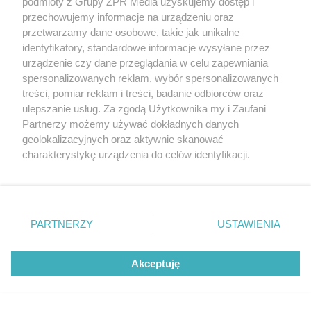
podmioty z Grupy ZPR Media uzyskujemy dostęp i
przechowujemy informacje na urządzeniu oraz
przetwarzamy dane osobowe, takie jak unikalne
identyfikatory, standardowe informacje wysyłane przez
urządzenie czy dane przeglądania w celu zapewniania
spersonalizowanych reklam, wybór spersonalizowanych
RZADKIE IMIONA
treści, pomiar reklam i treści, badanie odbiorców oraz
To imię brzmi jak nazwa
ulepszanie usług. Za zgodą Użytkownika my i Zaufani
europejskiego kraju. W
Partnerzy możemy używać dokładnych danych
geolokalizacyjnych oraz aktywnie skanować
Polsce nosi je zaledwie 3
charakterystykę urządzenia do celów identyfikacji.
Ponieważ cenimy Twoją prywatność, prosimy o zgodę na
kobiety
korzystanie z tych technologii poprzez kliknięcie
„Akceptuję”. Zgoda jest dobrowolna i zawsze możesz ją
5
zmienić/wycofać klikając przycisk ustawień prywatności
PARTNERZY
USTAWIENIA
znajdujący się w lewym dolnym rogu strony
. Niektóre
rodzaje przetwarzania danych nie wymagają zgody
Akceptuję
użytkownika, ale masz prawo sprzeciwić się takiemu
przetwarzaniu. Preferencje będą miały zastosowanie tylko
na tej witrynie.