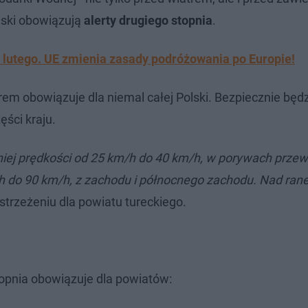
lski obowiązują
alerty drugiego stopnia
.
1 lutego. UE zmienia zasady podróżowania po Europie!
em obowiązuje dla niemal całej Polski. Bezpiecznie będ
ści kraju.
dniej prędkości od 25 km/h do 40 km/h, w porywach prze
h do 90 km/h, z zachodu i północnego zachodu. Nad rane
trzeżeniu dla powiatu tureckiego.
topnia obowiązuje dla powiatów: