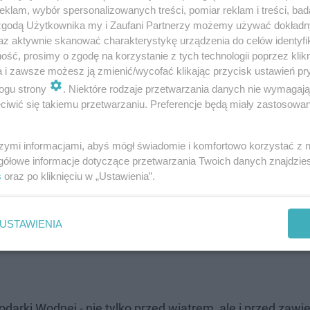
klam, wybór spersonalizowanych treści, pomiar reklam i treści, bad
ROZWIŃ
 zgodą Użytkownika my i Zaufani Partnerzy możemy używać dokład
az aktywnie skanować charakterystykę urządzenia do celów identyfi
ść, prosimy o zgodę na korzystanie z tych technologii poprzez klikn
a i zawsze możesz ją zmienić/wycofać klikając przycisk ustawień pr
ogu strony
. Niektóre rodzaje przetwarzania danych nie wymagaj
iwić się takiemu przetwarzaniu. Preferencje będą miały zastosowanie
szymi informacjami, abyś mógł świadomie i komfortowo korzystać z
gółowe informacje dotyczące przetwarzania Twoich danych znajdzi
s
oraz po kliknięciu w „Ustawienia”.
USTAWIENIA
darki Wodnej - nie tylko przed wiatrem, ale i przed zawie