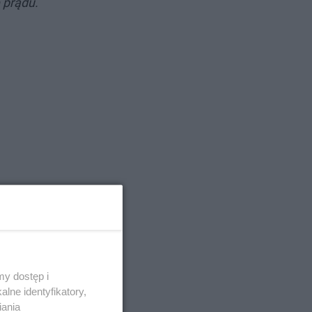
 prądu.
y dostęp i
lne identyfikatory,
iania