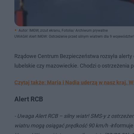
Autor: IMGW, zrzut ekranu, Fotolia/ Archiwum prywatne
UWAGA! Alert IMGW: Ostrzeżenie przed silnym wiatrem dla 9 województw
Rządowe Centrum Bezpieczeństwa rozsyła alerty 
lubelskie czy mazowieckie. Chodzi o ostrzeżenia 
Czytaj także: Maria i Nadia uderzą w nasz kraj.
Alert RCB
- Uwaga Alert RCB – silny wiatr! SMS-y z ostrzeż
wiatru mogą osiągać prędkość 90 km/h -i
nformuje