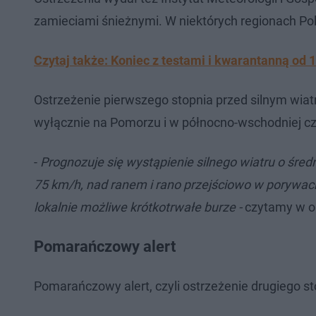
zamieciami śnieżnymi. W niektórych regionach Po
Czytaj także: Koniec z testami i kwarantanną od 
Ostrzeżenie pierwszego stopnia przed silnym wiatr
wyłącznie na Pomorzu i w północno-wschodniej czę
-
Prognozuje się wystąpienie silnego wiatru o śre
75 km/h, nad ranem i rano przejściowo w porywac
lokalnie możliwe krótkotrwałe burze -
czytamy w os
Pomarańczowy alert
Pomarańczowy alert, czyli ostrzeżenie drugiego s