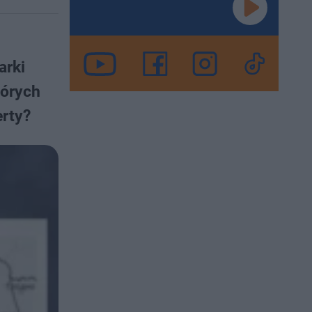
arki
tórych
erty?