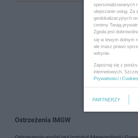
spersonalizowanych re
ulepszanie usług. Za
geolokalizacyjnych or
cenimy Twoją prywatno
Zgoda jest dobrowoln
się w lewym dolnym r
ale masz prawo sprzec
witrynie.
Zapoznaj się z poniż
internetowych. Szcze
Prywatności
i
Cookie
PARTNERZY
Ostrzeżenia IMGW
Ostrzeżenia wydał też Instytut Meteorologii i Gospo