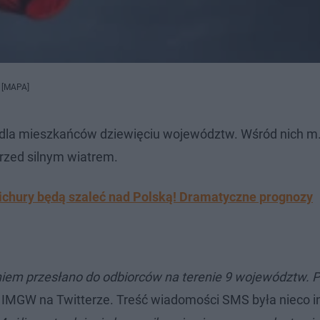
! [MAPA]
dla mieszkańców dziewięciu województw. Wśród nich m.i
przed silnym wiatrem.
 Wichury będą szaleć nad Polską! Dramatyczne prognozy
eniem przesłano do odbiorców na terenie 9 województw. 
 IMGW na Twitterze. Treść wiadomości SMS była nieco in