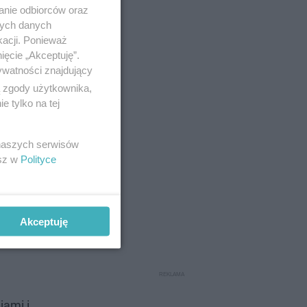
anie odbiorców oraz
nych danych
kacji. Ponieważ
ięcie „Akceptuję”.
ywatności znajdujący
ą zgody użytkownika,
 tylko na tej
 naszych serwisów
esz w
Polityce
Akceptuję
jami i