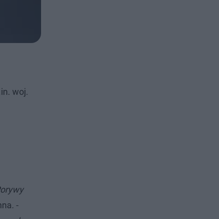
n. woj.
Porywy
na. -