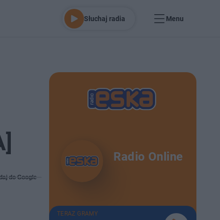
Słuchaj radia
Menu
A]
Radio Online
daj do Google
TERAZ GRAMY