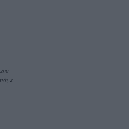
eżne
m/h, z