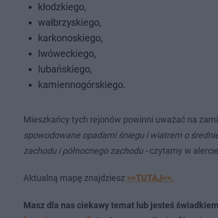
kłodzkiego,
wałbrzyskiego,
karkonoskiego,
lwóweckiego,
lubańskiego,
kamiennogórskiego.
Mieszkańcy tych rejonów powinni uważać na zamie
spowodowane opadami śniegu i wiatrem o średniej
zachodu i północnego zachodu -
czytamy w alercie
Aktualną mapę znajdziesz
>>TUTAJ<<.
Masz dla nas ciekawy temat lub jesteś świadkie