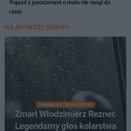
Pojazd z pasażerami o mało nie runął do
rzeki
NAJNOWSZE NEWSY:
DZIENNIKARSTWO SPORTOWE
Zmarł Włodzimierz Rezner.
Legendarny głos kolarstwa