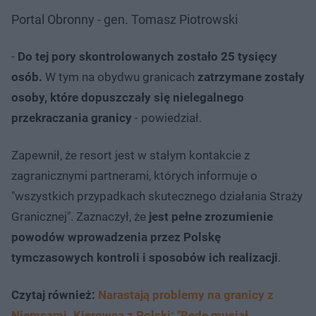
Portal Obronny - gen. Tomasz Piotrowski
-
Do tej pory skontrolowanych zostało 25 tysięcy
osób.
W tym na obydwu granicach
zatrzymane zostały
osoby, które dopuszczały się nielegalnego
przekraczania granicy
- powiedział.
Zapewnił, że resort jest w stałym kontakcie z
zagranicznymi partnerami, których informuje o
"wszystkich przypadkach skutecznego działania Straży
Granicznej". Zaznaczył, że
jest pełne zrozumienie
powodów wprowadzenia przez Polskę
tymczasowych kontroli i sposobów ich realizacji
.
Czytaj również:
Narastają problemy na granicy z
Niemcami. Kierowca z Polski: "Będę musiał