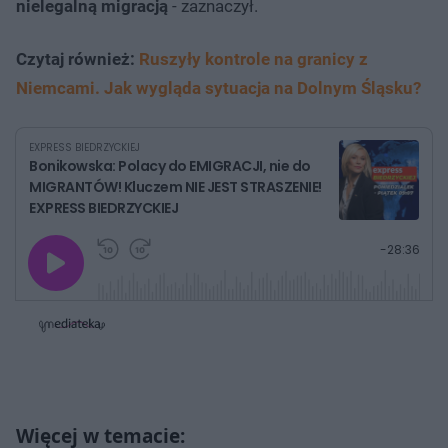
nielegalną migracją
- zaznaczył.
Czytaj również:
Ruszyły kontrole na granicy z
Niemcami. Jak wygląda sytuacja na Dolnym Śląsku?
EXPRESS BIEDRZYCKIEJ
Bonikowska: Polacy do EMIGRACJI, nie do
MIGRANTÓW! Kluczem NIE JEST STRASZENIE!
EXPRESS BIEDRZYCKIEJ
G
P
P
P
-
28:36
r
r
r
o
a
z
z
j
z
e
e
w
w
o
i
i
s
ń
ń
t
1
1
0
0
a
s
s
ł
d
d
y
o
o
c
t
p
u
r
z
ł
z
a