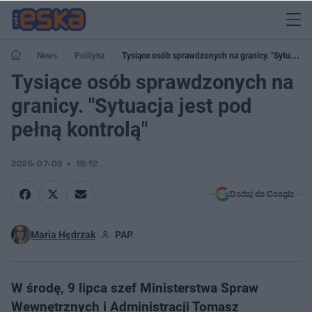
News
Polityka
Tysiące osób sprawdzonych na granicy. "Sytuacja
jest pod pełną kontrolą"
Tysiące osób sprawdzonych na
granicy. "Sytuacja jest pod
pełną kontrolą"
2025-07-09
18:12
Dodaj do Google
Maria Hędrzak
PAP.
W środę, 9 lipca szef Ministerstwa Spraw
Wewnętrznych i Administracji Tomasz