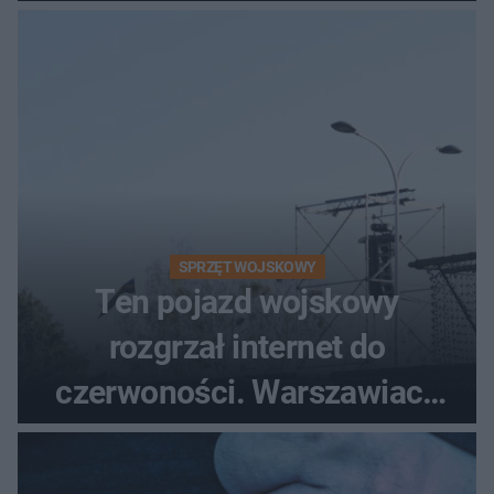
poszkodowanych, lądował
śmigłowiec LPR
SPRZĘT WOJSKOWY
Ten pojazd wojskowy
rozgrzał internet do
czerwoności. Warszawiacy
pytali, czy to Mad Max!