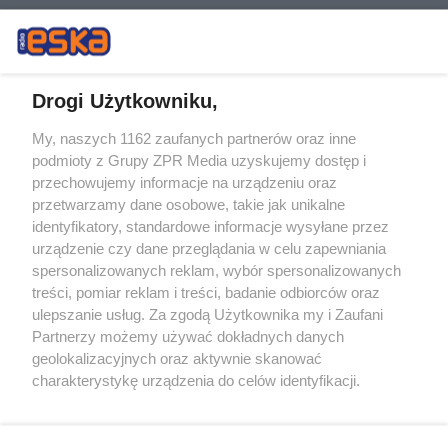
Drogi Użytkowniku,
My, naszych 1162 zaufanych partnerów oraz inne
Żaden utwór zamieszczony w serwisie nie może być powielany i
podmioty z Grupy ZPR Media uzyskujemy dostęp i
rozpowszechniany lub dalej rozpowszechniany w jakikolwiek sposób (w
tym także elektroniczny lub mechaniczny) na jakimkolwiek polu
przechowujemy informacje na urządzeniu oraz
eksploatacji w jakiejkolwiek formie, włącznie z umieszczaniem w
przetwarzamy dane osobowe, takie jak unikalne
Internecie bez pisemnej zgody właściciela praw. Jakiekolwiek użycie lub
identyfikatory, standardowe informacje wysyłane przez
wykorzystanie utworów w całości lub w części z naruszeniem prawa,
tzn. bez właściwej zgody, jest zabronione pod groźbą kary i może być
urządzenie czy dane przeglądania w celu zapewniania
ścigane prawnie.
spersonalizowanych reklam, wybór spersonalizowanych
treści, pomiar reklam i treści, badanie odbiorców oraz
ulepszanie usług. Za zgodą Użytkownika my i Zaufani
Partnerzy możemy używać dokładnych danych
geolokalizacyjnych oraz aktywnie skanować
charakterystykę urządzenia do celów identyfikacji.
Ponieważ cenimy Twoją prywatność, prosimy o zgodę na
O nas
korzystanie z tych technologii poprzez kliknięcie
Informacje prawne
„Akceptuję”. Zgoda jest dobrowolna i zawsze możesz ją