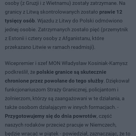
osoby (z Gruzji i z Wietnamu) zostały zatrzymane. Na
granicy z Litwą skontrolowanych zostało
prawie 12
tysięcy osób
. Wjazdu z Litwy do Polski odmówiono
jednej osobie. Zatrzymanych zostało pięć (przemytnik
z Estonii i cztery osoby z Afganistanu, które
przekazano Litwie w ramach readmisji).
Wicepremier i szef MON Władysław Kosiniak-Kamysz
podkreślił, że
polskie granice są skutecznie
chronione przez powołane do tego służby
. Dziękował
funkcjonariuszom Straży Granicznej, policjantom i
żołnierzom, którzy są zaangażowani w te działania, a
także osobom działającym w innych formacjach. -
Przygotowujemy się do dnia powrotów
, część
naszych rodaków przecież pracuje w Niemczech,
będzie wracać w piątek - powiedział, zaznaczając, że to