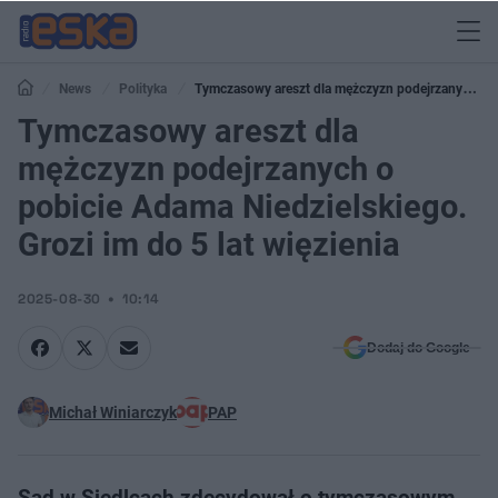
News
Polityka
Tymczasowy areszt dla mężczyzn podejrzanych o
pobicie Adama Niedzielskiego. Grozi im do 5 lat więzienia
Tymczasowy areszt dla
mężczyzn podejrzanych o
pobicie Adama Niedzielskiego.
Grozi im do 5 lat więzienia
2025-08-30
10:14
Dodaj do Google
Michał Winiarczyk
PAP
Sąd w Siedlcach zdecydował o tymczasowym