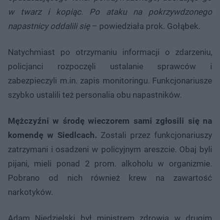
w twarz i kopiąc. Po ataku na pokrzywdzonego
napastnicy oddalili się
– powiedziała prok. Gołąbek.
Natychmiast po otrzymaniu informacji o zdarzeniu,
policjanci rozpoczęli ustalanie sprawców i
zabezpieczyli m.in. zapis monitoringu. Funkcjonariusze
szybko ustalili też personalia obu napastników.
Mężczyźni w środę wieczorem sami zgłosili się na
komendę w Siedlcach.
Zostali przez funkcjonariuszy
zatrzymani i osadzeni w policyjnym areszcie. Obaj byli
pijani, mieli ponad 2 prom. alkoholu w organizmie.
Pobrano od nich również krew na zawartość
narkotyków.
Adam Niedzielski był ministrem zdrowia w drugim