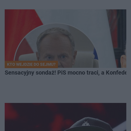
KTO WEJDZIE DO SEJMU?
Sensacyjny sondaż! PiS mocno traci, a Konfedera