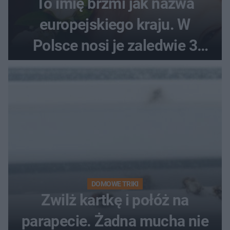
To imię brzmi jak nazwa
europejskiego kraju. W
Polsce nosi je zaledwie 3
kobiety
DOMOWE TRIKI
Zwilż kartkę i połóż na
parapecie. Żadna mucha nie