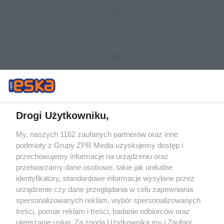
Drogi Użytkowniku,
My, naszych 1162 zaufanych partnerów oraz inne
Żaden utwór zamieszczony w serwisie nie może być powielany i
podmioty z Grupy ZPR Media uzyskujemy dostęp i
rozpowszechniany lub dalej rozpowszechniany w jakikolwiek sposób (w
tym także elektroniczny lub mechaniczny) na jakimkolwiek polu
przechowujemy informacje na urządzeniu oraz
eksploatacji w jakiejkolwiek formie, włącznie z umieszczaniem w
przetwarzamy dane osobowe, takie jak unikalne
Internecie bez pisemnej zgody właściciela praw. Jakiekolwiek użycie lub
identyfikatory, standardowe informacje wysyłane przez
wykorzystanie utworów w całości lub w części z naruszeniem prawa,
tzn. bez właściwej zgody, jest zabronione pod groźbą kary i może być
urządzenie czy dane przeglądania w celu zapewniania
ścigane prawnie.
spersonalizowanych reklam, wybór spersonalizowanych
treści, pomiar reklam i treści, badanie odbiorców oraz
ulepszanie usług. Za zgodą Użytkownika my i Zaufani