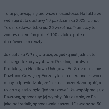
Tutaj pojawiają się pierwsze nieścisłości. Na fakturze
widnieje data dostawy 10 października 2023 r., choć
Telus rozdawał tubki już 25 września. Tłumaczy to
zamówieniem "na próbę" 100 sztuk, a potem
domówieniem reszty.
Jak ustaliła WP, największą zagadką jest jednak to,
dlaczego faktury wystawiło Przedsiębiorstwo
Produkcyjno-Handlowo-Usługowe Eni Sp. z o.o., a nie
Dawtona. Co więcej, Eni zapytana o spersonalizowane
musy, odpowiedziała, że "nie ma saszetek żadnych", a
to, co się stało, było "jednorazowe" i że współpracują z
Dawtoną, sprzedając jej wyroby. Okazuje się, że Eni,
jako pośrednik, sprzedawała saszetki Dawtony po 50