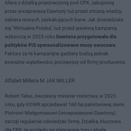
Afera z działką przeznaczoną pod CPK, zakupioną
przez wiceprezesa Dawtony tuż przed zmianą władzy,
nabiera nowych, zaskakujących barw. Jak dowiedziała
się "Wirtualna Polska", tuż przed jesienną kampanią
wyborczą w 2023 roku
Dawtona przygotowała dla
polityków PiS spersonalizowane musy owocowe.
Faktury za te kampanijne gadżety budzą jednak
poważne wątpliwości, począwszy od firmy producenta.
Alfabet Millera M JAK MILLER
Robert Telus, ówczesny minister rolnictwa, w 2023
roku, gdy KOWR sprzedawał 160 ha państwowej ziemi
Piotrowi Wielgomasowi (wiceprezesowi Dawtony),
zaczął regularnie odwiedzać firmę. Działka, kluczowa
dla CPK ze względu na planowane tory i strefę