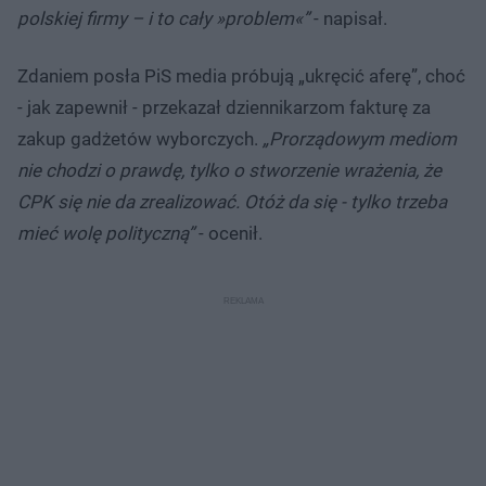
polskiej firmy – i to cały »problem«”
- napisał.
Zdaniem posła PiS media próbują „ukręcić aferę”, choć
- jak zapewnił - przekazał dziennikarzom fakturę za
zakup gadżetów wyborczych.
„Prorządowym mediom
nie chodzi o prawdę, tylko o stworzenie wrażenia, że
CPK się nie da zrealizować. Otóż da się - tylko trzeba
mieć wolę polityczną”
- ocenił.