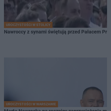
UROCZYSTOŚCI W STOLICY
Nawroccy z synami świętują przed Pałacem Pre
UROCZYSTOŚCI W WARSZAWIE
Marta Nawrocka na rocznicy zaprzysiężenia mę