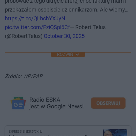
próbować z tego ukręcić aferę, choć fakturę mam i
przekazałem osobiscie dziennikarzom. Ale wiemy…
https://t.co/QLhchYXJyN
pic.twitter.com/FziQSpl6Cf
— Robert Telus
(@RobertTelus)
October 30, 2025
ROZWIŃ
Źródło: WP/PAP
EXPRESS BIEDRZYCKIEJ