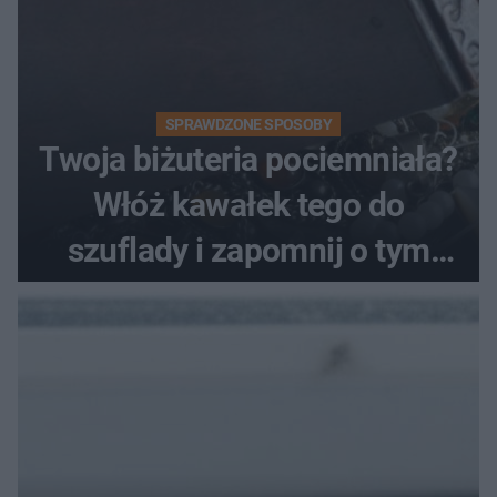
SPRAWDZONE SPOSOBY
Twoja biżuteria pociemniała?
Włóż kawałek tego do
szuflady i zapomnij o tym
problemie. Sposób na
pociemniałą biżuterię