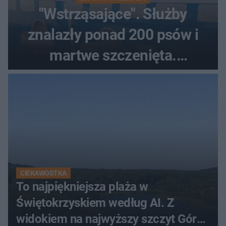
"Wstrząsające". Służby
znalazły ponad 200 psów i
martwe szczenięta.
Zatrzymano 35-latka
CIEKAWOSTKA
To najpiękniejsza plaża w
Świętokrzyskiem według AI. Z
widokiem na najwyższy szczyt Gór