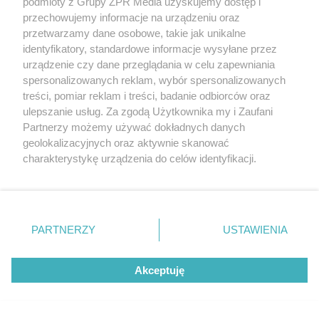
podmioty z Grupy ZPR Media uzyskujemy dostęp i
przechowujemy informacje na urządzeniu oraz
przetwarzamy dane osobowe, takie jak unikalne
identyfikatory, standardowe informacje wysyłane przez
urządzenie czy dane przeglądania w celu zapewniania
spersonalizowanych reklam, wybór spersonalizowanych
treści, pomiar reklam i treści, badanie odbiorców oraz
ulepszanie usług. Za zgodą Użytkownika my i Zaufani
Partnerzy możemy używać dokładnych danych
geolokalizacyjnych oraz aktywnie skanować
SPRAWDZONE SPOSOBY
Dolej do wody pół szklanki tego
charakterystykę urządzenia do celów identyfikacji.
Ponieważ cenimy Twoją prywatność, prosimy o zgodę na
składnika. Panele będą lśnić bez
korzystanie z tych technologii poprzez kliknięcie
smug
„Akceptuję”. Zgoda jest dobrowolna i zawsze możesz ją
zmienić/wycofać klikając przycisk ustawień prywatności
PARTNERZY
USTAWIENIA
znajdujący się w lewym dolnym rogu strony
. Niektóre
rodzaje przetwarzania danych nie wymagają zgody
Akceptuję
użytkownika, ale masz prawo sprzeciwić się takiemu
przetwarzaniu. Preferencje będą miały zastosowanie tylko
na tej witrynie.