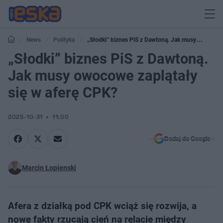
News
Polityka
„Słodki” biznes PiS z Dawtoną. Jak musy
owocowe zaplątały się w aferę CPK?
„Słodki” biznes PiS z Dawtoną.
Jak musy owocowe zaplątały
się w aferę CPK?
2025-10-31
11:00
Dodaj do Google
Marcin Łopienski
Afera z działką pod CPK wciąż się rozwija, a
nowe fakty rzucają cień na relacje między