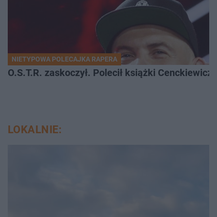
NIETYPOWA POLECAJKA RAPERA
O.S.T.R. zaskoczył. Polecił książki Cenckiewicz
LOKALNIE: