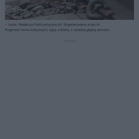
Autor: Redakcja Publicystyczna AI/ Wygenerowane przez AI
Fragment torów kolejowych, ujęty z bliska, z wyraźną głębią ostrości
skupioną na pierwszym planie. Głównym elementem jest stalowa szyna,
ułożona poziomo i lekko ukośnie, w kolorze brązowo-szarym z jaśniejszym,
połyskującym wierzchem. Do szyny przymocowane są metalowe klamry w
kształcie litery "U", zardzewiałe i ciemnobrązowe, osadzone na betonowych
podkładach otoczonych drobnym żwirem w odcieniach szarości i brązu. Tło
stanowią rozmazane, jasnoszare kamienie i zieleń, co sugeruje otwartą
przestrzeń.