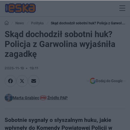
News
Polityka
Skąd dochodził sobotni huk? Policja z Garwolina
wyjaśniła zagadkę
Skąd dochodził sobotni huk?
Policja z Garwolina wyjaśniła
zagadkę
2025-11-19
19:11
Dodaj do Google
Marta Grabiec
Źródło PAP
Sobotnie sygnały o słyszalnym huku, jakie
wpłynęły do Komendy Powiatowej Policji w