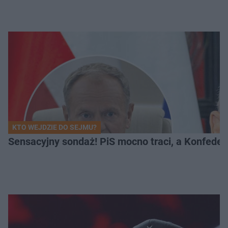
KTO WEJDZIE DO SEJMU?
Sensacyjny sondaż! PiS mocno traci, a Konfedera