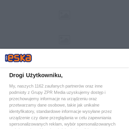
Drogi Użytkowniku,
My, naszych 1162 zaufanych partnerów oraz inne
Żaden utwór zamieszczony w serwisie nie może być powielany i
podmioty z Grupy ZPR Media uzyskujemy dostęp i
rozpowszechniany lub dalej rozpowszechniany w jakikolwiek sposób (w
przechowujemy informacje na urządzeniu oraz
tym także elektroniczny lub mechaniczny) na jakimkolwiek polu
eksploatacji w jakiejkolwiek formie, włącznie z umieszczaniem w
przetwarzamy dane osobowe, takie jak unikalne
Internecie bez pisemnej zgody właściciela praw. Jakiekolwiek użycie lub
identyfikatory, standardowe informacje wysyłane przez
wykorzystanie utworów w całości lub w części z naruszeniem prawa,
tzn. bez właściwej zgody, jest zabronione pod groźbą kary i może być
urządzenie czy dane przeglądania w celu zapewniania
ścigane prawnie.
spersonalizowanych reklam, wybór spersonalizowanych