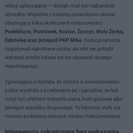
relacji zgłaszającej — dźwięk miał być najbardziej
słyszalny. Wspólnie z kobietą sprawdzono obszar
obejmujący kilka okolicznych miejscowości:
Podebłocie, Piotrówek, Kozice, Życzyn, Wolę Życką,
Dębówkę oraz przejazd PKP Mika.
Funkcjonariusze
rozpytywali napotkane osoby, ale nikt nie potrafił
wskazać źródła hałasu ani nie zauważył niczego
niepokojącego.
Zgłaszająca przyznała, że zwłoka w powiadomieniu
policji wynikała z przekonania jej i sąsiadów, że huk
mógł być efektem wybuchu pieca, butli gazowej albo
jakiegoś wypadku drogowego. Te hipotezy stały się
również podstawą dalszych działań funkcjonariuszy.
Interwencja zakończona bez wskazania