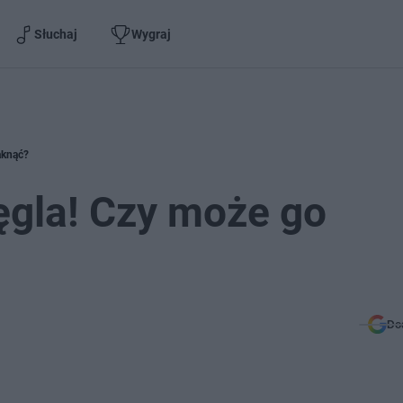
Słuchaj
Wygraj
aknąć?
gla! Czy może go
Do