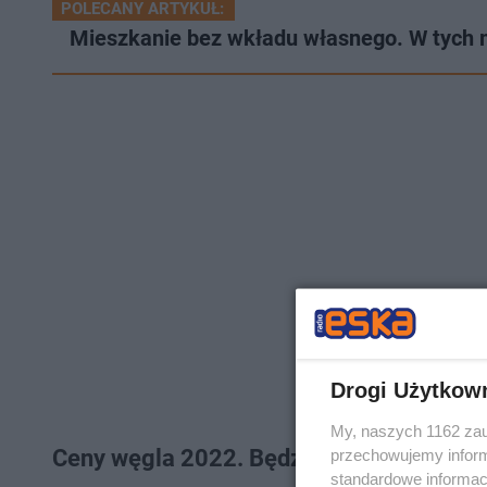
POLECANY ARTYKUŁ:
Mieszkanie bez wkładu własnego. W tych
Drogi Użytkow
My, naszych 1162 zau
Ceny węgla 2022. Będzie jeszcze drożej
przechowujemy informa
standardowe informac