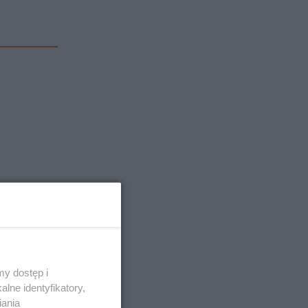
y dostęp i
lne identyfikatory,
iania