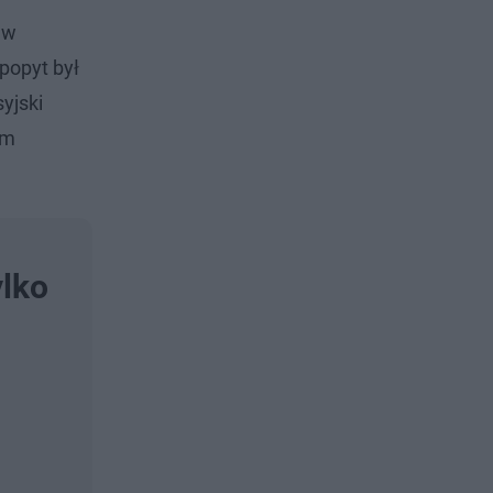
 w
popyt był
yjski
ym
ylko