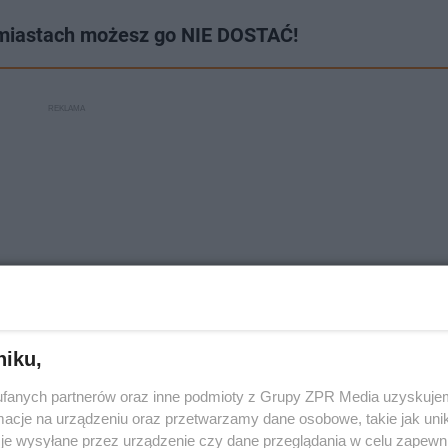
 miastach możesz go NIE DOSTAĆ!
niku,
fanych partnerów oraz inne podmioty z Grupy ZPR Media uzyskujem
cje na urządzeniu oraz przetwarzamy dane osobowe, takie jak unika
je wysyłane przez urządzenie czy dane przeglądania w celu zapewn