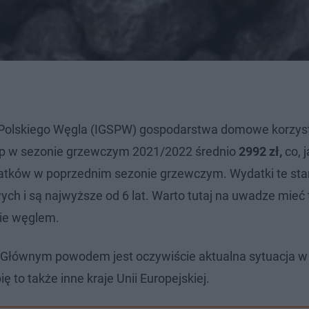
Polskiego Węgla (IGSPW) gospodarstwa domowe korzyst
p w sezonie grzewczym 2021/2022 średnio
2992 zł,
co, j
ydatków w poprzednim sezonie grzewczym. Wydatki te st
 i są najwyższe od 6 lat. Warto tutaj na uwadze mieć t
nie węglem.
. Głównym powodem jest oczywiście aktualna sytuacja w 
ę to także inne kraje Unii Europejskiej.