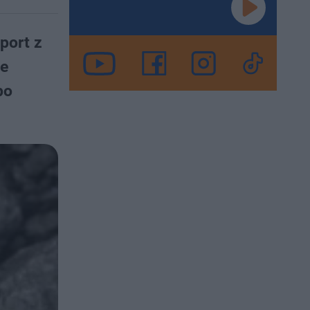
port z
ne
po