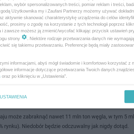
klam, wybór spersonalizowanych treści, pomiar reklam i treści, bad
 kwartale 2022, od stycznia do kwietnia, węgiel podrożał
 zgodą Użytkownika my i Zaufani Partnerzy możemy używać dokład
az aktywnie skanować charakterystykę urządzenia do celów identyfi
. Łącznie od stycznia 2021 średnie ceny węgla wzrosły 
ść, prosimy o zgodę na korzystanie z tych technologii poprzez klikn
Smogowego, który sprawdził ceny węgla w 32 składach w
a i zawsze możesz ją zmienić/wycofać klikając przycisk ustawień pr
ogu strony
. Niektóre rodzaje przetwarzania danych nie wymagaj
iwić się takiemu przetwarzaniu. Preferencje będą miały zastosowanie
00 zł za tonę.
szymi informacjami, abyś mógł świadomie i komfortowo korzystać z
gółowe informacje dotyczące przetwarzania Twoich danych znajdzi
h mogą zmieniać się z miesiąca na miesiąc. Ponadto dos
s
oraz po kliknięciu w „Ustawienia”.
iczona. Choć kończy się sezon grzewczy, węgiel kupowa
 W części składów podkreśla się, że zapasy są na wyczer
USTAWIENIA
aju może zabraknąć nawet 11 mln ton węgla, w tym 5 ml
rynku). Niedobór będzie odczuwalny jak nigdy dotąd.