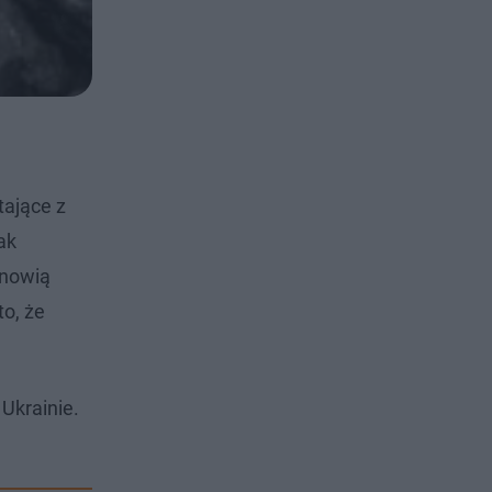
ające z
ak
anowią
o, że
Ukrainie.