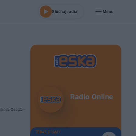
Słuchaj radia
Menu
Radio Online
daj do Google
TERAZ GRAMY