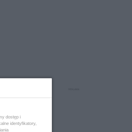
y dostęp i
lne identyfikatory,
iania