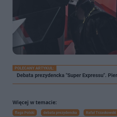
POLECANY ARTYKUŁ:
Debata prezydencka "Super Expressu". Pierw
flaga Polski
debata prezydencka
Rafał Trzaskowski