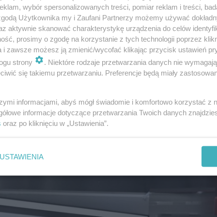
klam, wybór spersonalizowanych treści, pomiar reklam i treści, bad
 zgodą Użytkownika my i Zaufani Partnerzy możemy używać dokład
az aktywnie skanować charakterystykę urządzenia do celów identyfi
ść, prosimy o zgodę na korzystanie z tych technologii poprzez klikn
a i zawsze możesz ją zmienić/wycofać klikając przycisk ustawień pr
ogu strony
. Niektóre rodzaje przetwarzania danych nie wymagaj
iwić się takiemu przetwarzaniu. Preferencje będą miały zastosowanie
arol Nawrocki przyniósł dwie flagi: polską, którą posta
szymi informacjami, abyś mógł świadomie i komfortowo korzystać z
na mównicy Rafała Trzaskowskiego. Trzaskowski, po chwil
gółowe informacje dotyczące przetwarzania Twoich danych znajdzi
s
oraz po kliknięciu w „Ustawienia”.
iska, co również wywołało kontrowersje. Po zakończeniu 
awiając ją obok siebie.
USTAWIENIA