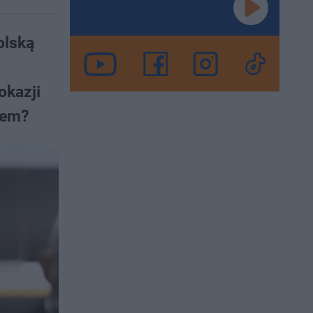
olską
okazji
iem?