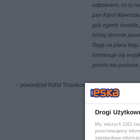
odpowiem, co tu robi
pan Karol Nawrocki
gdy zgasły światła p
której dumnie powi
flagę na placu boju.
interesuje się wojsk
prostu nie porzuca i
– powiedział Rafał Trzaskowski.
Drogi Użytkow
My, naszych 1162 zau
przechowujemy informa
standardowe informac