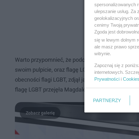
spersonalizowanych re
ulepszanie usług. Za
geolokalizacyjnych or
cenimy Twoją prywatno
Zgoda jest dobrowoln
się w lewym dolnym r
ale masz prawo sprzec
witrynie.
Warto przypomnieć, że podczas debaty w Końskich K
Zapoznaj się z poniż
swoim pulpicie, oraz flagę LGBT, którą umieścił 
internetowych. Szcze
Prywatności
i
Cookie
obecności flagi LGBT, zdjął ją ze swojego stanow
flagę LGBT przejęła Magdalena Biejat z Lewicy, ust
PARTNERZY