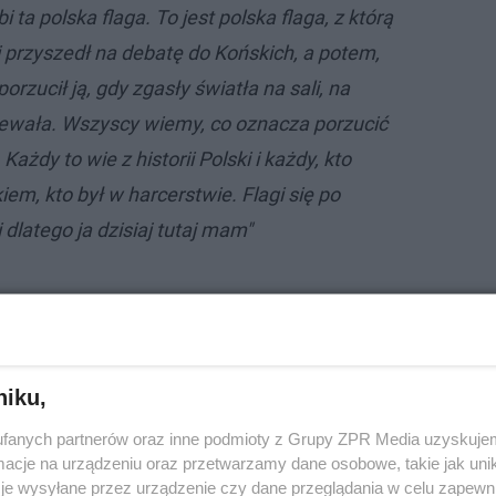
 ta polska flaga. To jest polska flaga, z którą
 przyszedł na debatę do Końskich, a potem,
orzucił ją, gdy zgasły światła na sali, na
ewała. Wszyscy wiemy, co oznacza porzucić
 Każdy to wie z historii Polski i każdy, kto
iem, kto był w harcerstwie. Flagi się po
 dlatego ja dzisiaj tutaj mam"
niku,
fanych partnerów oraz inne podmioty z Grupy ZPR Media uzyskujem
cje na urządzeniu oraz przetwarzamy dane osobowe, takie jak unika
je wysyłane przez urządzenie czy dane przeglądania w celu zapewn