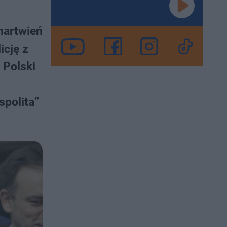
martwień
icję z
 Polski
spolita”