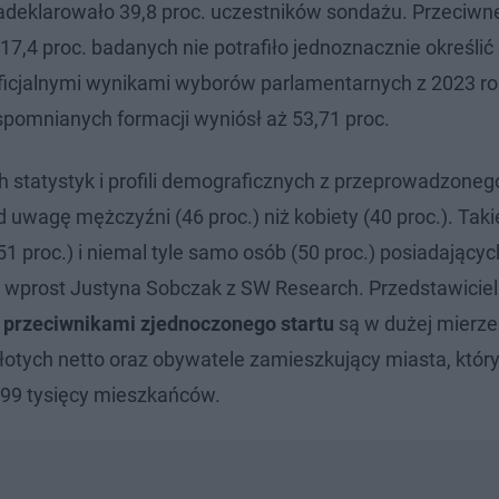
 zadeklarowało 39,8 proc. uczestników sondażu. Przeciwn
 17,4 proc. badanych nie potrafiło jednoznacznie określi
oficjalnymi wynikami wyborów parlamentarnych z 2023 ro
pomnianych formacji wyniósł aż 53,71 proc.
 statystyk i profili demograficznych z przeprowadzoneg
d uwagę mężczyźni (46 proc.) niż kobiety (40 proc.). Taki
51 proc.) i niemal tyle samo osób (50 proc.) posiadającyc
 wprost Justyna Sobczak z SW Research. Przedstawicie
 przeciwnikami zjednoczonego startu
są w dużej mierze
otych netto oraz obywatele zamieszkujący miasta, któr
o 99 tysięcy mieszkańców.