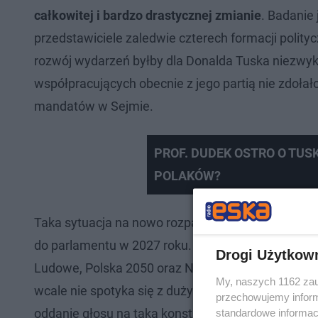
całkowitej i bardzo drastycznej zmianie
. Badanie
przedstawiciele zaledwie czterech formacji polity
rozwój wydarzeń byłby dla Donalda Tuska niezwy
współpracujących obecnie z jego partią nie zdoła
mandatów w Sejmie.
PROF. DUDEK OSTRO O TUS
POLAKÓW?
Taka sytuacja na nowo rozpala debaty o ewentu
do parlamentu w 2027 roku. W skład tego obszerne
Drogi Użytkow
Ludowe, Polska 2050 oraz Nowa Lewica. Najświeższ
My, naszych 1162 zau
wcale nie spotyka się z dużym entuzjazmem pols
przechowujemy informa
oddanie głosu na taką konstrukcję polityczną jest
standardowe informac