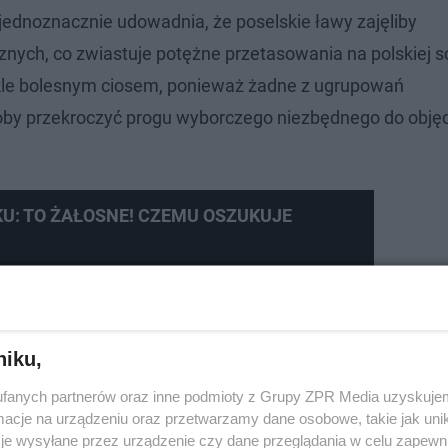
 jednoznacznie udowadnia, że poselskie ławy zajęliby
cznych, co zwiastuje potężne przetasowania na polskiej s
kle bolesnym ciosem, ponieważ żadne z ugrupowań
łoby przekroczyć progu wyborczego niezbędnego do obję
KU: TO ŻAŁOSNE! CZEMU OSZUKUJE
alnym
połączeniu sił na jednej wspólnej liście wyborczej
w
go bloku miałyby wejść Koalicja Obywatelska, Polskie S
niku,
e wyniki badań pokazują jednak bezlitośnie, że taka st
fanych partnerów oraz inne podmioty z Grupy ZPR Media uzyskujem
kiego społeczeństwa. Odsetek osób kategorycznie wyklu
cje na urządzeniu oraz przetwarzamy dane osobowe, takie jak unika
 zauważalnie wyższy niż odsetek wyborców, którzy bralib
je wysyłane przez urządzenie czy dane przeglądania w celu zapewn