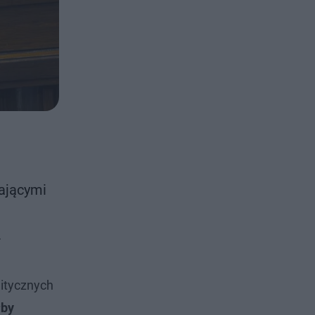
ającymi
.
litycznych
łby