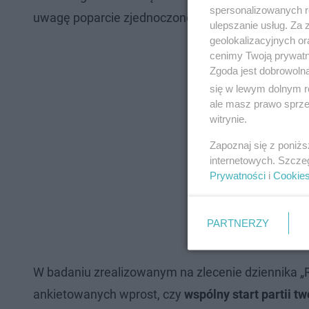
spersonalizowanych re
uwagę poparcie zjednoczonego obozu obecnej wł
ulepszanie usług. Za
geolokalizacyjnych or
cenimy Twoją prywatno
Zgoda jest dobrowoln
się w lewym dolnym r
ale masz prawo sprzec
witrynie.
Zapoznaj się z poniż
internetowych. Szcze
Prywatności
i
Cookie
PARTNERZY
W badaniu zrealizowanym na zlecenie dziennika „
ankietowanych wprost, czy
wspólny start partii t