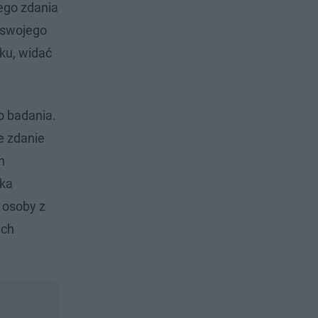
ego zdania
ć swojego
ku, widać
o badania.
e zdanie
h
lka
 osoby z
ych