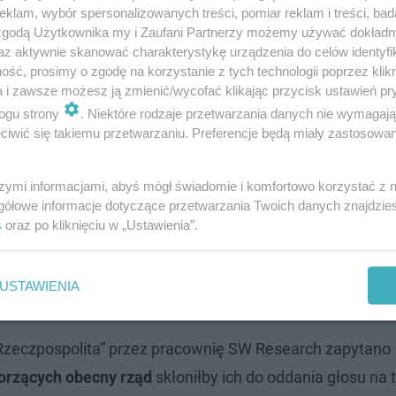
klam, wybór spersonalizowanych treści, pomiar reklam i treści, bad
adzy.
 zgodą Użytkownika my i Zaufani Partnerzy możemy używać dokład
az aktywnie skanować charakterystykę urządzenia do celów identyfi
ść, prosimy o zgodę na korzystanie z tych technologii poprzez klikn
a i zawsze możesz ją zmienić/wycofać klikając przycisk ustawień pr
ogu strony
. Niektóre rodzaje przetwarzania danych nie wymagaj
iwić się takiemu przetwarzaniu. Preferencje będą miały zastosowanie
szymi informacjami, abyś mógł świadomie i komfortowo korzystać z
gółowe informacje dotyczące przetwarzania Twoich danych znajdzi
s
oraz po kliknięciu w „Ustawienia”.
USTAWIENIA
Rzeczpospolita” przez pracownię SW Research zapytano
worzących obecny rząd
skłoniłby ich do oddania głosu na t