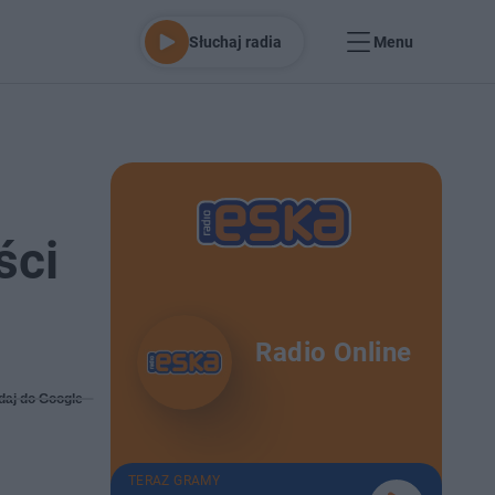
Słuchaj radia
Menu
ści
Radio Online
daj do Google
TERAZ GRAMY