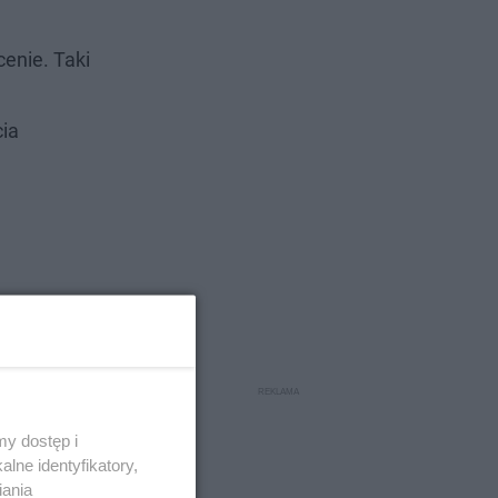
cenie. Taki
cia
 wyścigu
tronnictwo
rategia
y dostęp i
czających
lne identyfikatory,
y pod
iania