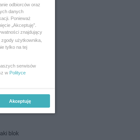
anie odbiorców oraz
nych danych
kacji. Ponieważ
ięcie „Akceptuję”.
ywatności znajdujący
ą zgody użytkownika,
 tylko na tej
 naszych serwisów
esz w
Polityce
Akceptuję
aki blok