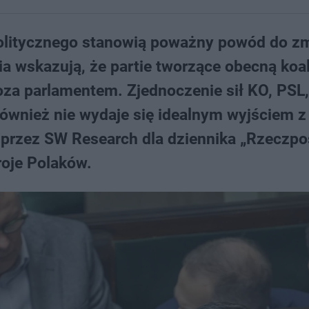
olitycznego stanowią poważny powód do z
a wskazują, że partie tworzące obecną koal
oza parlamentem. Zjednoczenie sił KO, PSL,
również nie wydaje się idealnym wyjściem z
 przez SW Research dla dziennika „Rzeczpo
roje Polaków.