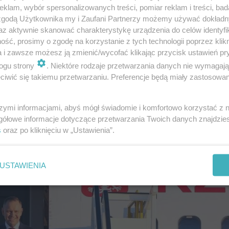
klam, wybór spersonalizowanych treści, pomiar reklam i treści, bad
 zgodą Użytkownika my i Zaufani Partnerzy możemy używać dokład
az aktywnie skanować charakterystykę urządzenia do celów identyfi
ść, prosimy o zgodę na korzystanie z tych technologii poprzez klikn
a i zawsze możesz ją zmienić/wycofać klikając przycisk ustawień pr
rzędu Kanclerskiego, gdzie spotka się z kanclerzem Fri
ogu strony
. Niektóre rodzaje przetwarzania danych nie wymagaj
anie w cztery oczy obu polityków, a następnie spotka
iwić się takiemu przetwarzaniu. Preferencje będą miały zastosowanie
szymi informacjami, abyś mógł świadomie i komfortowo korzystać z
gółowe informacje dotyczące przetwarzania Twoich danych znajdzi
s
oraz po kliknięciu w „Ustawienia”.
USTAWIENIA