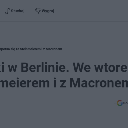
Słuchaj
Wygraj
 spotka się ze Steinmeierem i z Macronem
 w Berlinie. We wtor
nmeierem i z Macrone
Do