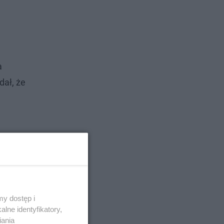
a
dał, że
y dostęp i
lne identyfikatory,
iania