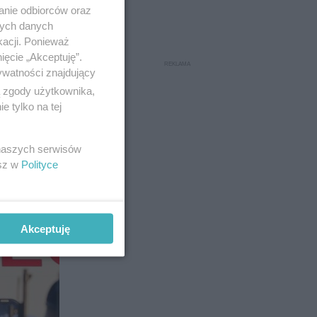
anie odbiorców oraz
nych danych
kacji. Ponieważ
ięcie „Akceptuję”.
ywatności znajdujący
edrichem
ą zgody użytkownika,
nie
 tylko na tej
 naszych serwisów
esz w
Polityce
12
Akceptuję