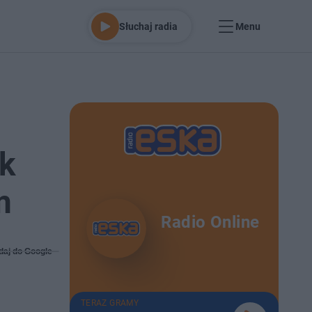
Słuchaj radia
Menu
ek
m
Radio Online
daj do Google
TERAZ GRAMY