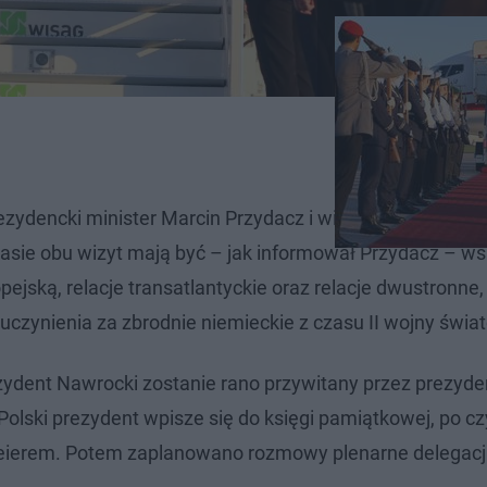
ezydencki minister Marcin Przydacz i wiceszef MSZ Wła
sie obu wizyt mają być – jak informował Przydacz – w
jską, relacje transatlantyckie oraz relacje dwustronne,
zynienia za zbrodnie niemieckie z czasu II wojny świa
dent Nawrocki zostanie rano przywitany przez prezyde
olski prezydent wpisze się do księgi pamiątkowej, po c
eierem. Potem zaplanowano rozmowy plenarne delegacj