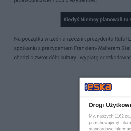
przewodnictwem obu prezydentów.
Kiedyś Niemcy planowali tu 
Na początku września rzecznik prezydenta Rafał 
spotkaniu z prezydentem Frankiem-Walterem Stein
chodzi o zwrot dóbr kultury i wypłatę odszkodowa
Drogi Użytkow
My, naszych 1162 zau
przechowujemy informa
standardowe informac