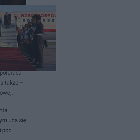
dysław
spółpraca
 a także –
towej.
nta
zym uda się
i pod