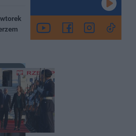
 wtorek
lerzem