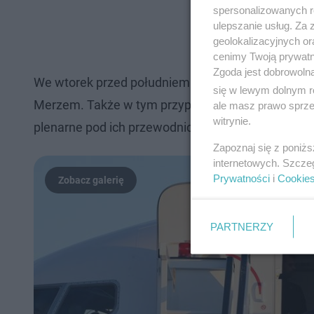
spersonalizowanych re
ulepszanie usług. Za
geolokalizacyjnych or
cenimy Twoją prywatno
Zgoda jest dobrowoln
We wtorek przed południem Nawrocki uda się do U
się w lewym dolnym r
Merzem. Także w tym przypadku zaplanowano spotk
ale masz prawo sprzec
witrynie.
plenarne pod ich przewodnictwem.
Zapoznaj się z poniż
internetowych. Szcze
Prywatności
i
Cookie
PARTNERZY