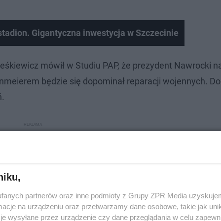
stadion. Gigantyczna inwestycja w Szczecinie
Leśkiewicz mówił w Studiu PAP, że prezydent Nawrocki n
meierem będzie się dopominał reparacji wojennych. Do
ń.
niku,
fanych partnerów oraz inne podmioty z Grupy ZPR Media uzyskujem
cje na urządzeniu oraz przetwarzamy dane osobowe, takie jak unika
je wysyłane przez urządzenie czy dane przeglądania w celu zapewn