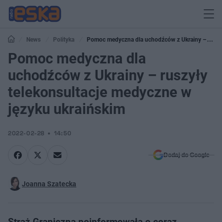
News
Polityka
Pomoc medyczna dla uchodźców z Ukrainy –
ruszyły telekonsultacje medyczne w języku ukraińskim
Pomoc medyczna dla
uchodźców z Ukrainy – ruszyły
telekonsultacje medyczne w
języku ukraińskim
2022-02-28
14:50
Dodaj do Google
Joanna Szatecka
Straż Graniczna poinformowała o coraz