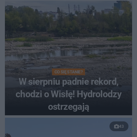
Toruniu
CO SIĘ STANIE?
W sierpniu padnie rekord,
chodzi o Wisłę! Hydrolodzy
ostrzegają
43