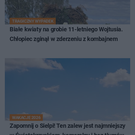
TRAGICZNY WYPADEK
Białe kwiaty na grobie 11-letniego Wojtusia.
Chłopiec zginął w zderzeniu z kombajnem
WAKACJE 2026
Zapomnij o Sielpi! Ten zalew jest najmniejszy