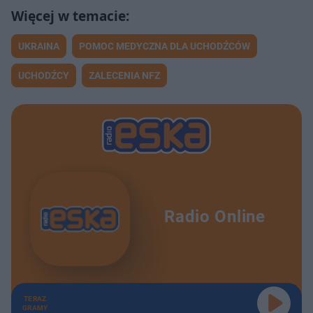
UKRAINA
POMOC MEDYCZNA DLA UCHODŹCÓW
UCHODŹCY
ZALECENIA NFZ
Radio Online
TERAZ
GRAMY