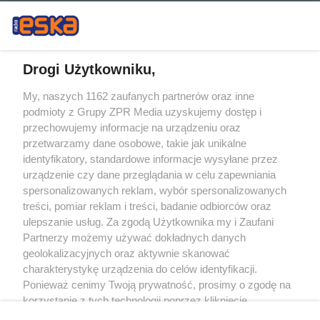
Drogi Użytkowniku,
My, naszych 1162 zaufanych partnerów oraz inne
Żaden utwór zamieszczony w serwisie nie może być powielany i
podmioty z Grupy ZPR Media uzyskujemy dostęp i
rozpowszechniany lub dalej rozpowszechniany w jakikolwiek sposób (w
tym także elektroniczny lub mechaniczny) na jakimkolwiek polu
przechowujemy informacje na urządzeniu oraz
eksploatacji w jakiejkolwiek formie, włącznie z umieszczaniem w Internecie
przetwarzamy dane osobowe, takie jak unikalne
bez pisemnej zgody właściciela praw. Jakiekolwiek użycie lub
identyfikatory, standardowe informacje wysyłane przez
wykorzystanie utworów w całości lub w części z naruszeniem prawa, tzn.
bez właściwej zgody, jest zabronione pod groźbą kary i może być ścigane
urządzenie czy dane przeglądania w celu zapewniania
prawnie.
spersonalizowanych reklam, wybór spersonalizowanych
treści, pomiar reklam i treści, badanie odbiorców oraz
ulepszanie usług. Za zgodą Użytkownika my i Zaufani
Partnerzy możemy używać dokładnych danych
geolokalizacyjnych oraz aktywnie skanować
charakterystykę urządzenia do celów identyfikacji.
Ponieważ cenimy Twoją prywatność, prosimy o zgodę na
O nas
korzystanie z tych technologii poprzez kliknięcie
Informacje prawne
„Akceptuję”. Zgoda jest dobrowolna i zawsze możesz ją