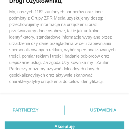
Drogi Użytkowniku,
My, naszych 1162 zaufanych partnerów oraz inne
Żaden utwór zamieszczony w serwisie nie może być powielany i
podmioty z Grupy ZPR Media uzyskujemy dostęp i
rozpowszechniany lub dalej rozpowszechniany w jakikolwiek sposób (w
tym także elektroniczny lub mechaniczny) na jakimkolwiek polu
przechowujemy informacje na urządzeniu oraz
eksploatacji w jakiejkolwiek formie, włącznie z umieszczaniem w
przetwarzamy dane osobowe, takie jak unikalne
Internecie bez pisemnej zgody właściciela praw. Jakiekolwiek użycie lub
identyfikatory, standardowe informacje wysyłane przez
wykorzystanie utworów w całości lub w części z naruszeniem prawa,
tzn. bez właściwej zgody, jest zabronione pod groźbą kary i może być
urządzenie czy dane przeglądania w celu zapewniania
ścigane prawnie.
spersonalizowanych reklam, wybór spersonalizowanych
treści, pomiar reklam i treści, badanie odbiorców oraz
ulepszanie usług. Za zgodą Użytkownika my i Zaufani
Partnerzy możemy używać dokładnych danych
geolokalizacyjnych oraz aktywnie skanować
charakterystykę urządzenia do celów identyfikacji.
Ponieważ cenimy Twoją prywatność, prosimy o zgodę na
O nas
korzystanie z tych technologii poprzez kliknięcie
Informacje prawne
„Akceptuję”. Zgoda jest dobrowolna i zawsze możesz ją
zmienić/wycofać klikając przycisk ustawień prywatności
PARTNERZY
USTAWIENIA
Nasze serwisy
znajdujący się w lewym dolnym rogu strony
. Niektóre
rodzaje przetwarzania danych nie wymagają zgody
© 2026 Grupa ZPR Media
Akceptuję
użytkownika, ale masz prawo sprzeciwić się takiemu