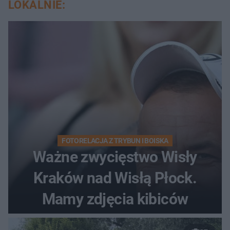
LOKALNIE:
FOTORELACJA Z TRYBUN I BOISKA
Ważne zwycięstwo Wisły
Kraków nad Wisłą Płock.
Mamy zdjęcia kibiców