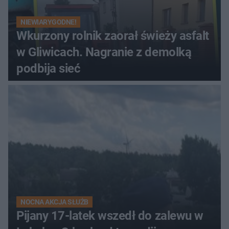
NIEWIARYGODNE!
Wkurzony rolnik zaorał świeży asfalt
w Gliwicach. Nagranie z demolką
podbija sieć
NOCNA AKCJA SŁUŻB
Pijany 17-latek wszedł do zalewu w