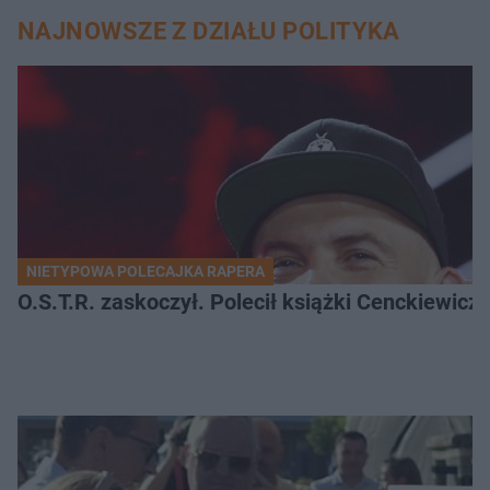
NAJNOWSZE Z DZIAŁU POLITYKA
NIETYPOWA POLECAJKA RAPERA
O.S.T.R. zaskoczył. Polecił książki Cenckiewicz