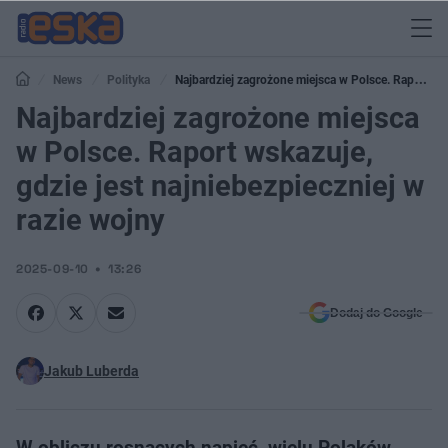
News
Polityka
Najbardziej zagrożone miejsca w Polsce. Raport
wskazuje, gdzie jest najniebezpieczniej w razie wojny
Najbardziej zagrożone miejsca
w Polsce. Raport wskazuje,
gdzie jest najniebezpieczniej w
razie wojny
2025-09-10
13:26
Dodaj do Google
Jakub Luberda
W obliczu rosnących napięć, wielu Polaków