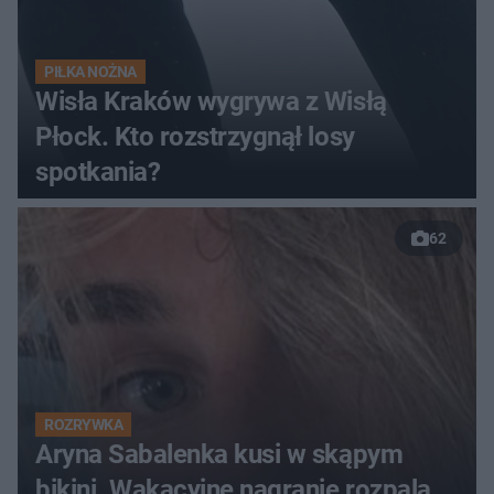
PIŁKA NOŻNA
Wisła Kraków wygrywa z Wisłą
Płock. Kto rozstrzygnął losy
spotkania?
62
ROZRYWKA
Aryna Sabalenka kusi w skąpym
bikini. Wakacyjne nagranie rozpala