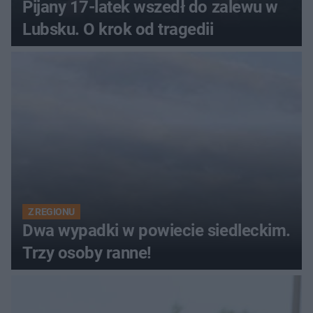
Pijany 17-latek wszedł do zalewu w
Lubsku. O krok od tragedii
Z REGIONU
Dwa wypadki w powiecie siedleckim.
Trzy osoby ranne!