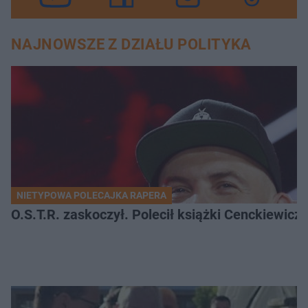
NAJNOWSZE Z DZIAŁU POLITYKA
NIETYPOWA POLECAJKA RAPERA
O.S.T.R. zaskoczył. Polecił książki Cenckiewicz