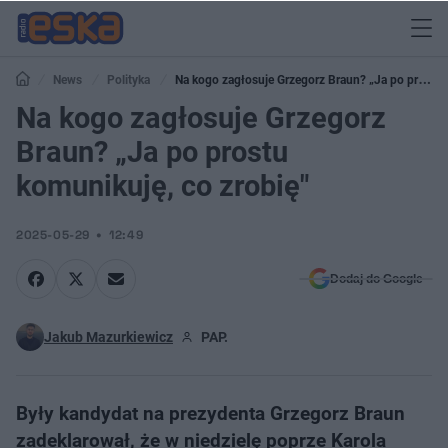
News
Polityka
Na kogo zagłosuje Grzegorz Braun? „Ja po prostu
komunikuję, co zrobię"
Na kogo zagłosuje Grzegorz
Braun? „Ja po prostu
komunikuję, co zrobię"
2025-05-29
12:49
Dodaj do Google
Jakub Mazurkiewicz
PAP.
Były kandydat na prezydenta Grzegorz Braun
zadeklarował, że w niedzielę poprze Karola