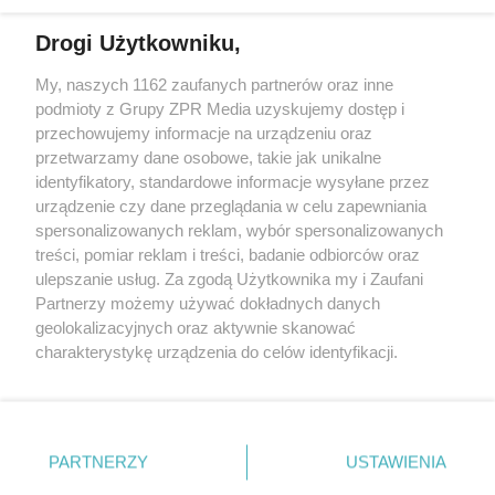
Drogi Użytkowniku,
My, naszych 1162 zaufanych partnerów oraz inne
Żaden utwór zamieszczony w serwisie nie może być powielany i
podmioty z Grupy ZPR Media uzyskujemy dostęp i
rozpowszechniany lub dalej rozpowszechniany w jakikolwiek sposób (w
tym także elektroniczny lub mechaniczny) na jakimkolwiek polu
przechowujemy informacje na urządzeniu oraz
eksploatacji w jakiejkolwiek formie, włącznie z umieszczaniem w
przetwarzamy dane osobowe, takie jak unikalne
Internecie bez pisemnej zgody właściciela praw. Jakiekolwiek użycie lub
identyfikatory, standardowe informacje wysyłane przez
wykorzystanie utworów w całości lub w części z naruszeniem prawa,
tzn. bez właściwej zgody, jest zabronione pod groźbą kary i może być
urządzenie czy dane przeglądania w celu zapewniania
ścigane prawnie.
spersonalizowanych reklam, wybór spersonalizowanych
treści, pomiar reklam i treści, badanie odbiorców oraz
ulepszanie usług. Za zgodą Użytkownika my i Zaufani
Partnerzy możemy używać dokładnych danych
geolokalizacyjnych oraz aktywnie skanować
charakterystykę urządzenia do celów identyfikacji.
Ponieważ cenimy Twoją prywatność, prosimy o zgodę na
O nas
korzystanie z tych technologii poprzez kliknięcie
Informacje prawne
„Akceptuję”. Zgoda jest dobrowolna i zawsze możesz ją
zmienić/wycofać klikając przycisk ustawień prywatności
PARTNERZY
USTAWIENIA
Nasze serwisy
znajdujący się w lewym dolnym rogu strony
. Niektóre