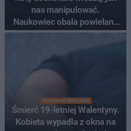
nas manipulować.
Naukowiec obala powielane
od lat mity na ich temat
TRAGEDIA WE WROCŁAWIU
Śmierć 19-letniej Walentyny.
Kobieta wypadła z okna na