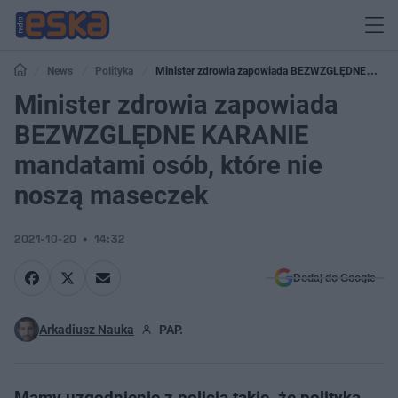
News
Polityka
Minister zdrowia zapowiada BEZWZGLĘDNE
KARANIE mandatami osób, które nie noszą maseczek
Minister zdrowia zapowiada
BEZWZGLĘDNE KARANIE
mandatami osób, które nie
noszą maseczek
2021-10-20
14:32
Dodaj do Google
Arkadiusz Nauka
PAP.
Mamy uzgodnienie z policją takie, że polityka