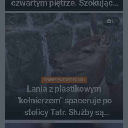
czwartym piętrze. Szokujące
nagranie trafiło do sieci
10
ZWIERZĘ W POTRZASKU
Łania z plastikowym
"kołnierzem" spaceruje po
stolicy Tatr. Służby są
bezradne