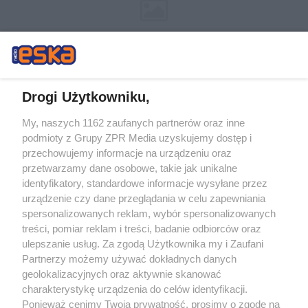
Drogi Użytkowniku,
My, naszych 1162 zaufanych partnerów oraz inne
Żaden utwór zamieszczony w serwisie nie może być powielany i
podmioty z Grupy ZPR Media uzyskujemy dostęp i
rozpowszechniany lub dalej rozpowszechniany w jakikolwiek sposób (w
tym także elektroniczny lub mechaniczny) na jakimkolwiek polu
przechowujemy informacje na urządzeniu oraz
eksploatacji w jakiejkolwiek formie, włącznie z umieszczaniem w Internecie
przetwarzamy dane osobowe, takie jak unikalne
bez pisemnej zgody właściciela praw. Jakiekolwiek użycie lub
wykorzystanie utworów w całości lub w części z naruszeniem prawa, tzn.
identyfikatory, standardowe informacje wysyłane przez
bez właściwej zgody, jest zabronione pod groźbą kary i może być ścigane
urządzenie czy dane przeglądania w celu zapewniania
prawnie.
spersonalizowanych reklam, wybór spersonalizowanych
treści, pomiar reklam i treści, badanie odbiorców oraz
ulepszanie usług. Za zgodą Użytkownika my i Zaufani
Partnerzy możemy używać dokładnych danych
geolokalizacyjnych oraz aktywnie skanować
charakterystykę urządzenia do celów identyfikacji.
O nas
Ponieważ cenimy Twoją prywatność, prosimy o zgodę na