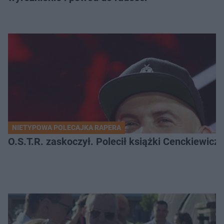
NIETYPOWA POLECAJKA RAPERA
O.S.T.R. zaskoczył. Polecił książki Cenckiewicz