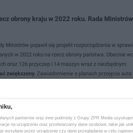
ecz obrony kraju w 2022 roku. Rada Ministrów
y Ministrów pojawił się projekt rozporządzenia w spraw
anych w 2022 roku na rzecz obrony państwa. Obecnie w
 oraz 126 przyczep i 14 maszyn wraz z niezbędnym
tać zwiększony.
Zawiadomienie o planach przejęcia auta 
cicieli samochodów takich jak pojazdy typu SUV, dostaw
no też
140 przyczep i 35 maszyn.
niku,
e. Magiczne wykonanie w ESKA Live
fanych partnerów oraz inne podmioty z Grupy ZPR Media uzyskujem
cje na urządzeniu oraz przetwarzamy dane osobowe, takie jak unika
je wysyłane przez urządzenie czy dane przeglądania w celu zapewn