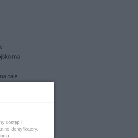
ie
ojsko ma
na cale
cze,
y dostęp i
lne identyfikatory,
iania