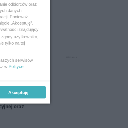
anie odbiorców oraz
nych danych
kacji. Ponieważ
ięcie „Akceptuję”.
ywatności znajdujący
ą zgody użytkownika,
 tylko na tej
 naszych serwisów
esz w
Polityce
ojnych
Akceptuję
yjnej oraz