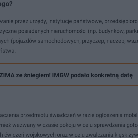
ego?
nie przez urzędy, instytucje państwowe, przedsiębiorc
 fizyczne posiadanych nieruchomości (np. budynków, park
mych (pojazdów samochodowych, przyczep, naczep, wsz
aństwa.
MA ze śniegiem! IMGW podało konkretną datę
zenia przedmiotu świadczeń w razie ogłoszenia mobiliz
wnież wezwany w czasie pokoju w celu sprawdzenia got
ch ćwiczeń wojskowych oraz w celu zwalczania klęsk żyw