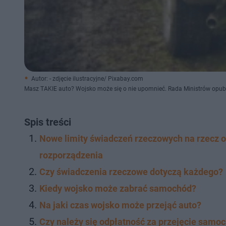
Autor: - zdjęcie ilustracyjne/ Pixabay.com
Masz TAKIE auto? Wojsko może się o nie upomnieć. Rada Ministrów opubl
Spis treści
Nowe limity świadczeń rzeczowych na rzecz o
rozporządzenia
Czy świadczenia rzeczowe dotyczą każdego?
Kiedy wojsko może zabrać samochód?
Na jaki czas wojsko może przejąć auto?
Czy należy się odpłatność za przejęcie samo