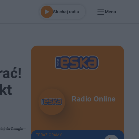
Słuchaj radia
Menu
rać!
kt
Radio Online
daj do Google
TERAZ GRAMY