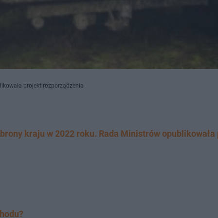
ikowała projekt rozporządzenia
brony kraju w 2022 roku. Rada Ministrów opublikowała 
chodu?