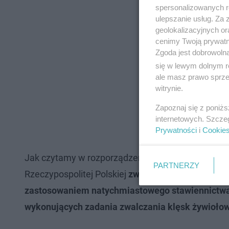
spersonalizowanych re
ulepszanie usług. Za
geolokalizacyjnych or
cenimy Twoją prywatno
Zgoda jest dobrowoln
się w lewym dolnym r
ale masz prawo sprzec
witrynie.
Zapoznaj się z poniż
internetowych. Szcze
Prywatności
i
Cookie
Jak czytamy w rozporządzeniu, pojazdy mogą zosta
PARTNERZY
Rzeczypospolitej Polskiej
związane z przeprowadz
zastosowaniem natychmiastowego stawiennictwa 
wykonujących zadania zwalczania klęsk żywiołowyc