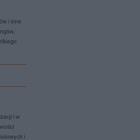
ów i inne
ingów,
elkiego
acji i w
owości
iołowych i