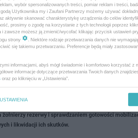
klam, wybór spersonalizowanych treści, pomiar reklam i treści, bad
 zgodą Użytkownika my i Zaufani Partnerzy możemy używać dokład
az aktywnie skanować charakterystykę urządzenia do celów identyfi
ść, prosimy o zgodę na korzystanie z tych technologii poprzez klikn
a i zawsze możesz ją zmienić/wycofać klikając przycisk ustawień pr
ogu strony
. Niektóre rodzaje przetwarzania danych nie wymagaj
iwić się takiemu przetwarzaniu. Preferencje będą miały zastosowanie
szymi informacjami, abyś mógł świadomie i komfortowo korzystać z
gółowe informacje dotyczące przetwarzania Twoich danych znajdzi
s
oraz po kliknięciu w „Ustawienia”.
ć zajęte na potrzeby jednostek organizacyjnych Sił Zbr
USTAWIENIA
aniem ćwiczeń wojskowych, w tym organizowanych z
żołnierzy rezerwy i sprawdzaniem gotowości mobilizac
h i likwidacji ich skutków.