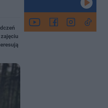
adczeń
zajęciu
eresują