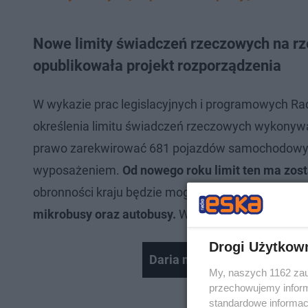
Nowe limity świadczeń rzeczowych na rz
opublikowała projekt rozporządzenia
W wykazie prac legislacyjnych i programowych Rad
określenia limitu świadczeń rzeczowych wykonyw
prawo zarekwirować 681 pojazdów samochodowych
wyposażeniem.
Od nowego roku limit ten ma zos
obronności kraju będzie mogło otrzymać
716 właś
mikrobusy oraz autobusy.
W projekcie uwzględnio
Drogi Użytkow
Daria niczym Amy Winehous
My, naszych 1162 zau
przechowujemy informa
standardowe informac