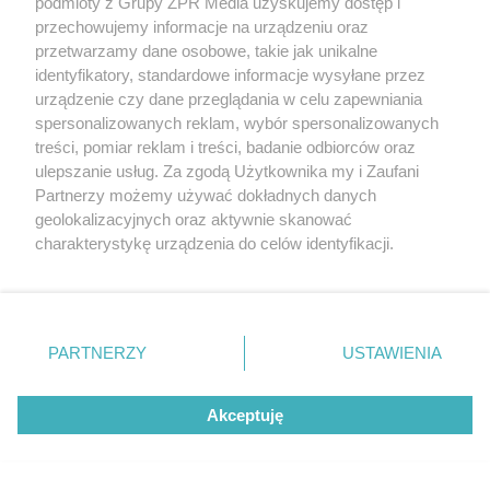
podmioty z Grupy ZPR Media uzyskujemy dostęp i
przechowujemy informacje na urządzeniu oraz
przetwarzamy dane osobowe, takie jak unikalne
identyfikatory, standardowe informacje wysyłane przez
urządzenie czy dane przeglądania w celu zapewniania
spersonalizowanych reklam, wybór spersonalizowanych
treści, pomiar reklam i treści, badanie odbiorców oraz
ulepszanie usług. Za zgodą Użytkownika my i Zaufani
Partnerzy możemy używać dokładnych danych
geolokalizacyjnych oraz aktywnie skanować
PIŁKA NOŻNA
charakterystykę urządzenia do celów identyfikacji.
Wisła Płock – Lech Poznań.
Ponieważ cenimy Twoją prywatność, prosimy o zgodę na
korzystanie z tych technologii poprzez kliknięcie
Kiedy nowy termin meczu
„Akceptuję”. Zgoda jest dobrowolna i zawsze możesz ją
zmienić/wycofać klikając przycisk ustawień prywatności
PARTNERZY
USTAWIENIA
znajdujący się w lewym dolnym rogu strony
. Niektóre
rodzaje przetwarzania danych nie wymagają zgody
Akceptuję
użytkownika, ale masz prawo sprzeciwić się takiemu
przetwarzaniu. Preferencje będą miały zastosowanie tylko
na tej witrynie.