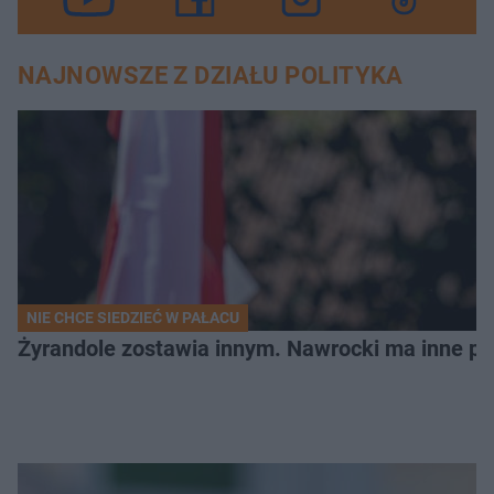
NAJNOWSZE Z DZIAŁU POLITYKA
NIE CHCE SIEDZIEĆ W PAŁACU
Żyrandole zostawia innym. Nawrocki ma inne pl