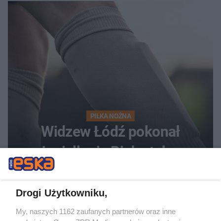
gości
PIŁKA NOŻNA
Widzew Łódź pokonał
Jagiellonię Białystok w
Ekstraklasie. Kto przesądził o
losach meczu?
Drogi Użytkowniku,
My, naszych 1162 zaufanych partnerów oraz inne