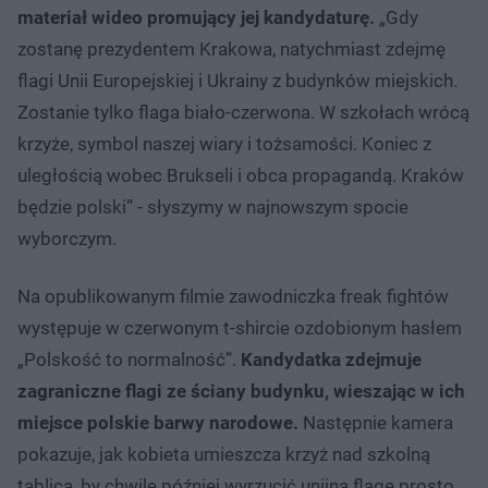
materiał wideo promujący jej kandydaturę.
„Gdy
zostanę prezydentem Krakowa, natychmiast zdejmę
flagi Unii Europejskiej i Ukrainy z budynków miejskich.
Zostanie tylko flaga biało-czerwona. W szkołach wrócą
krzyże, symbol naszej wiary i tożsamości. Koniec z
uległością wobec Brukseli i obca propagandą. Kraków
będzie polski” - słyszymy w najnowszym spocie
wyborczym.
Na opublikowanym filmie zawodniczka freak fightów
występuje w czerwonym t-shircie ozdobionym hasłem
„Polskość to normalność”.
Kandydatka zdejmuje
zagraniczne flagi ze ściany budynku, wieszając w ich
miejsce polskie barwy narodowe.
Następnie kamera
pokazuje, jak kobieta umieszcza krzyż nad szkolną
tablicą, by chwilę później wyrzucić unijną flagę prosto