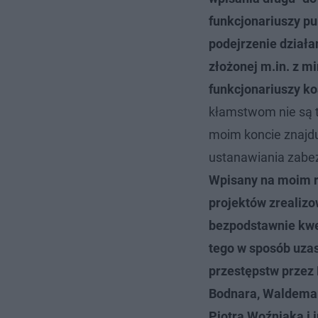
funkcjonariuszy pu
podejrzenie działa
złożonej m.in. z m
funkcjonariuszy koa
kłamstwom nie są t
moim koncie znajduj
ustanawiania zabezp
Wpisany na moim r
projektów zrealiz
bezpodstawnie kwe
tego w sposób uzas
przestępstw przez
Bodnara, Waldemar
Piotra Woźniaka i 