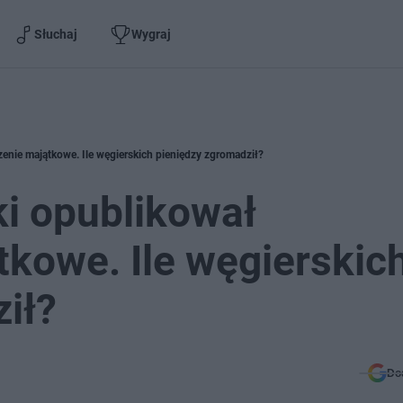
Słuchaj
Wygraj
nie majątkowe. Ile węgierskich pieniędzy zgromadził?
i opublikował
kowe. Ile węgierskic
ił?
Do