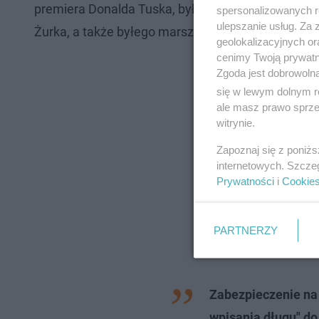
premiera Donalda Tuska, byłego szefa resortu sp
spersonalizowanych re
ulepszanie usług. Za
Żurka, a także byłego marszałka Sejmu Szymona 
geolokalizacyjnych or
cenimy Twoją prywatno
Zgoda jest dobrowoln
się w lewym dolnym r
ale masz prawo sprzec
witrynie.
Zapoznaj się z poniż
internetowych. Szcze
Prywatności
i
Cookie
PARTNERZY
Zabezpieczenie n
wpisania długu" d