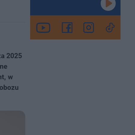
za 2025
ane
t, w
 obozu