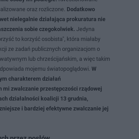
ealizowane oraz rozliczone.
Dodatkowo
et nielegalnie działająca prokuratura nie
aszczenia sobie czegokolwiek.
Jedyna
zyść to korzyść osobista", która miałaby
kcji ze zadań publicznych organizacjom o
watywnym lub chrześcijańskim, a więc takim
 odpowiada mojemu światopoglądowi.
W
nym charakterem działań
h mi zwalczanie przestępczości rządowej
ch działalności koalicji 13 grudnia,
niejsze i bardziej efektywne zwalczanie jej
ch przez posłów