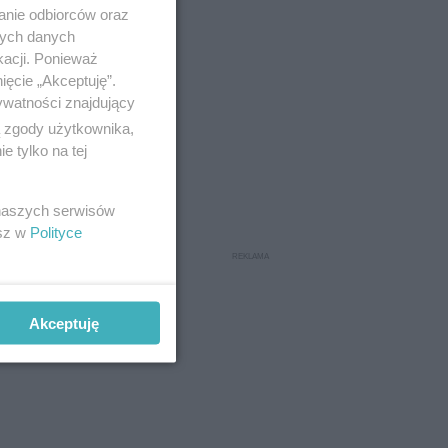
aldemara
anie odbiorców oraz
nych danych
kacji. Ponieważ
ięcie „Akceptuję”.
ywatności znajdujący
ą zgody użytkownika,
 tylko na tej
 naszych serwisów
esz w
Polityce
Akceptuję