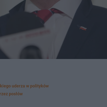
iego uderza w polityków
rzez posłów