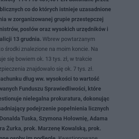
blicznych co do których istnieje uzasadnione
nia w zorganizowanej grupie przestępczej
inistrów, posłów oraz wysokich urzędników i
licji 13 grudnia.
Wbrew powtarzanym
o środki znalezione na moim koncie. Na
e się bowiem ok. 13 tys. zł, w trakcie
ieczenia znajdowało się ok. 7 tys. zł.
achunku dług ww. wysokości to wartość
owanych Funduszu Sprawiedliwości, które
stionuje nielegalna prokuratura, dokonując
adniający podejrzenie popełnienia licznych
 Donalda Tuska, Szymona Hołownię, Adama
a Żurka, prok. Marzenę Kowalską, prok.
inne osoby im podlegle.
Kwestionowane