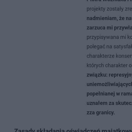
projekty zostały zr
nadmieniam, że naw
zarzuca mi przywł
przypisywana mi kor
polegać na satysfa
charakterze konser
których charakter
związku: represyj
uniemożliwiającyc
popełnianej w rama
uznałem za skutecz
zza granicy.
Zasady składania oświadczeń majątkowy