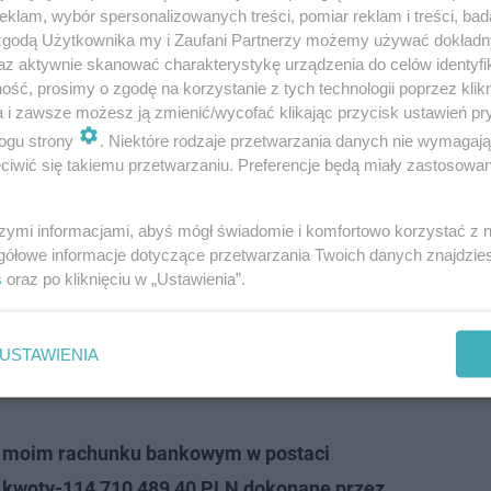
rawiedliwości Adama Bodnara, urzędującego ministra W
klam, wybór spersonalizowanych treści, pomiar reklam i treści, bad
 zgodą Użytkownika my i Zaufani Partnerzy możemy używać dokład
Hołownię.
az aktywnie skanować charakterystykę urządzenia do celów identyfi
ść, prosimy o zgodę na korzystanie z tych technologii poprzez klikn
a i zawsze możesz ją zmienić/wycofać klikając przycisk ustawień pr
ogu strony
. Niektóre rodzaje przetwarzania danych nie wymagaj
iwić się takiemu przetwarzaniu. Preferencje będą miały zastosowanie
szymi informacjami, abyś mógł świadomie i komfortowo korzystać z
gółowe informacje dotyczące przetwarzania Twoich danych znajdzi
s
oraz po kliknięciu w „Ustawienia”.
USTAWIENIA
a moim rachunku bankowym w postaci
o kwoty-114 710 489,40 PLN dokonane przez