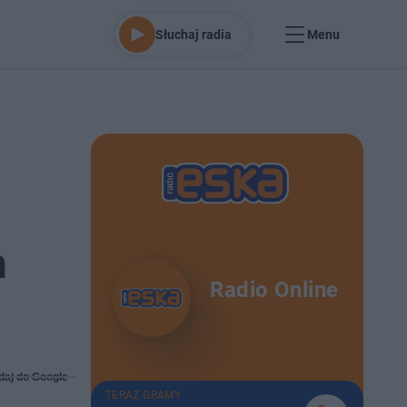
Słuchaj radia
Menu
h
Radio Online
daj do Google
TERAZ GRAMY