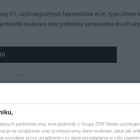
sy F1, czyli niegroźnych fajerwerków m.in. typu zimne o
, jednostki naukowe oraz podmioty uprawnione do ich uż
10
niku,
fanych partnerów oraz inne podmioty z Grupy ZPR Media uzyskujem
cje na urządzeniu oraz przetwarzamy dane osobowe, takie jak unika
je wysyłane przez urządzenie czy dane przeglądania w celu zapewn