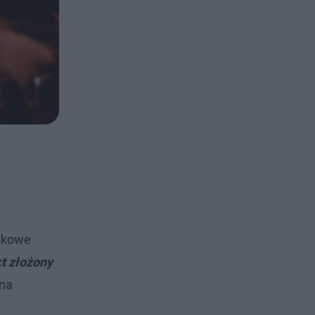
iskowe
kt złożony
 na