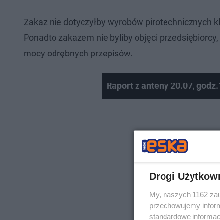
Zakaz nie dotyczyłby wyrobów pirotechnicznych kla
Ponadto zakazem nie byliby objęci przedsiębiorcy
mocy odrębnych przepisów.
Raport z anteny 20.07, godz.
Drogi Użytkow
My, naszych 1162 zau
przechowujemy informa
standardowe informac