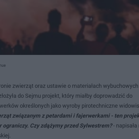
jmue
ronie zwierząt oraz ustawie o materiałach wybuchowych
łożyła do Sejmu projekt, który miałby doprowadzić do
erwerków określonych jako wyroby pirotechniczne widow
erząt związanym z petardami i fajerwerkami - ten proje
er ograniczy. Czy zdążymy przed Sylwestrem?
- napisała
kiej.