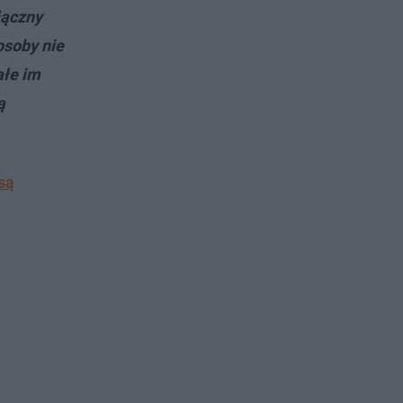
łączny
osoby nie
ałe im
ą
są