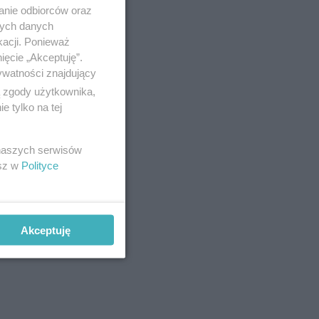
anie odbiorców oraz
nych danych
kacji. Ponieważ
ięcie „Akceptuję”.
ywatności znajdujący
ą zgody użytkownika,
 tylko na tej
rok, także
nia
 naszych serwisów
esz w
Polityce
Akceptuję