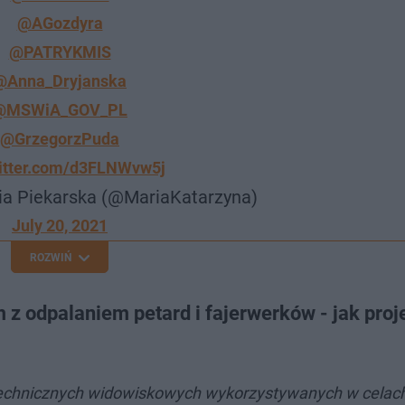
@AGozdyra
@PATRYKMIS
@Anna_Dryjanska
@MSWiA_GOV_PL
@GrzegorzPuda
witter.com/d3FLNWvw5j
ia Piekarska (@MariaKatarzyna)
July 20, 2021
ROZWIŃ
 z odpalaniem petard i fajerwerków - jak proj
rotechnicznych widowiskowych wykorzystywanych w celac