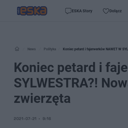
ESKA Story
Dołącz
News
Polityka
Koniec petard i fajerwerków NAWET W SY
Koniec petard i f
SYLWESTRA?! Nowa
zwierzęta
2021-07-21
9:16