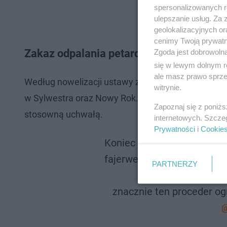
spersonalizowanych re
ulepszanie usług. Za
geolokalizacyjnych or
cenimy Twoją prywatno
Zakaz odpalania petard i fajerwerków w 
Zgoda jest dobrowoln
się w lewym dolnym r
ale masz prawo sprzec
Według nowelizacji ustawy zakaz odpalania fajerw
witrynie.
w Sylwestra oraz Nowy Rok. Jednak rada gminy, w 
Zapoznaj się z poniż
stosowną uchwałą.
internetowych. Szcze
Prywatności
i
Cookie
Koniec z cierpieniem zwie
fajerwerkami - ten projekt 
PARTNERZY
znacznie ten proceder og
@