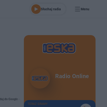
Słuchaj radia
Menu
Radio Online
daj do Google
TERAZ GRAMY