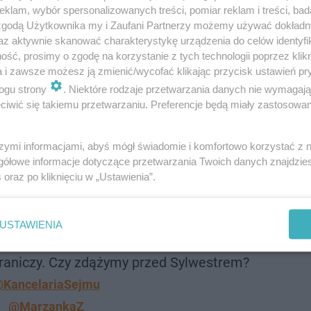
klam, wybór spersonalizowanych treści, pomiar reklam i treści, bad
 zgodą Użytkownika my i Zaufani Partnerzy możemy używać dokład
az aktywnie skanować charakterystykę urządzenia do celów identyfi
ść, prosimy o zgodę na korzystanie z tych technologii poprzez klikn
Sylwestra i Nowy Rok
a i zawsze możesz ją zmienić/wycofać klikając przycisk ustawień pr
ogu strony
. Niektóre rodzaje przetwarzania danych nie wymagaj
iwić się takiemu przetwarzaniu. Preferencje będą miały zastosowanie
erków i petard w Polsce miałby obowiązywać przez cały 
drodze uchwały, mogłaby uchylić go 31 grudnia i 1 stycz
szymi informacjami, abyś mógł świadomie i komfortowo korzystać z
gółowe informacje dotyczące przetwarzania Twoich danych znajdzi
s
oraz po kliknięciu w „Ustawienia”.
rząt związanym z petardami i
złożony przez
USTAWIENIA
@KO_Obywatelska
raniczy. Czy zdążymy przed Sylwestrem?
KancelariaSejmu
@MarzankaZ