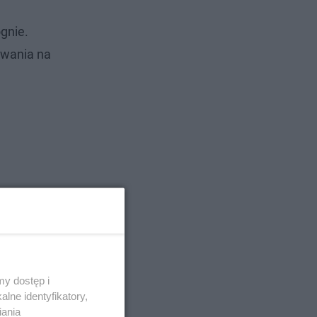
gnie.
ywania na
y dostęp i
lne identyfikatory,
iania