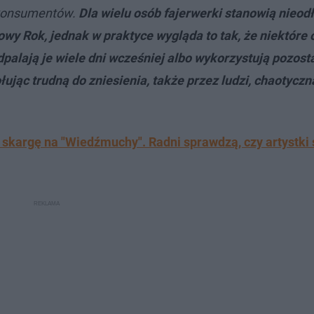
 konsumentów.
Dla wielu osób fajerwerki stanowią nieod
wy Rok, jednak w praktyce wygląda to tak, że niektóre 
dpalają je wiele dni wcześniej albo wykorzystują pozost
łując trudną do zniesienia, także przez ludzi, chaotyczn
 skargę na "Wiedźmuchy". Radni sprawdzą, czy artystki 