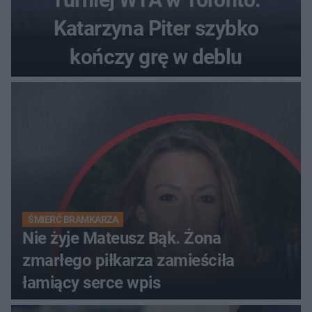
Katarzyna Piter szybko
kończy grę w deblu
ŚMIERĆ BRAMKARZA
Nie żyje Mateusz Bąk. Żona
zmarłego piłkarza zamieściła
łamiący serce wpis