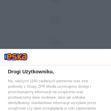
Drogi Użytkowniku,
My, naszych 1160 zaufanych partnerów oraz inne
Żaden utwór zamieszczony w serwisie nie może być powielany i
podmioty z Grupy ZPR Media uzyskujemy dostęp i
rozpowszechniany lub dalej rozpowszechniany w jakikolwiek sposób (w
tym także elektroniczny lub mechaniczny) na jakimkolwiek polu
przechowujemy informacje na urządzeniu oraz
eksploatacji w jakiejkolwiek formie, włącznie z umieszczaniem w
przetwarzamy dane osobowe, takie jak unikalne
Internecie bez pisemnej zgody właściciela praw. Jakiekolwiek użycie lub
identyfikatory, standardowe informacje wysyłane przez
wykorzystanie utworów w całości lub w części z naruszeniem prawa,
tzn. bez właściwej zgody, jest zabronione pod groźbą kary i może być
urządzenie czy dane przeglądania w celu zapewniania
ścigane prawnie.