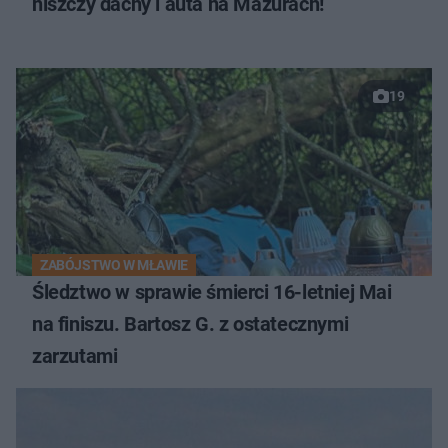
niszczy dachy i auta na Mazurach!
19
ZABÓJSTWO W MŁAWIE
Śledztwo w sprawie śmierci 16-letniej Mai
na finiszu. Bartosz G. z ostatecznymi
zarzutami