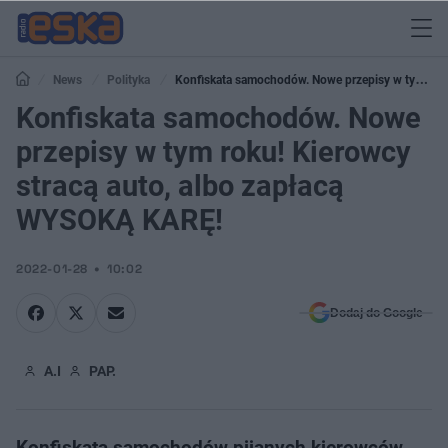
News
Polityka
Konfiskata samochodów. Nowe przepisy w tym
roku! Kierowcy stracą auto, albo zapłacą WYSOKĄ KARĘ!
Konfiskata samochodów. Nowe
przepisy w tym roku! Kierowcy
stracą auto, albo zapłacą
WYSOKĄ KARĘ!
2022-01-28
10:02
Dodaj do Google
A.I
PAP.
Konfiskata samochodów pijanych kierowców