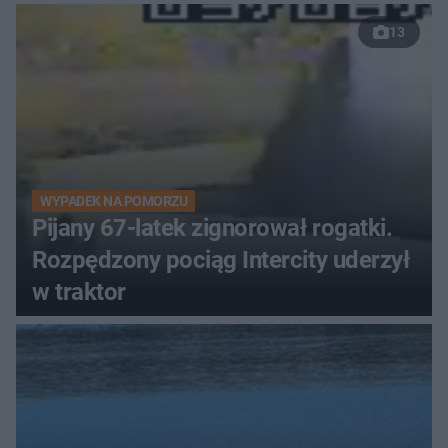
13
WYPADEK NA POMORZU
Pijany 67-latek zignorował rogatki.
Rozpędzony pociąg Intercity uderzył
w traktor