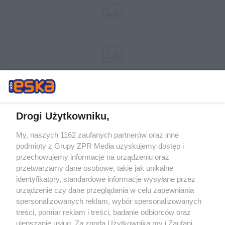
Drogi Użytkowniku,
My, naszych 1162 zaufanych partnerów oraz inne
Żaden utwór zamieszczony w serwisie nie może być powielany i
podmioty z Grupy ZPR Media uzyskujemy dostęp i
rozpowszechniany lub dalej rozpowszechniany w jakikolwiek sposób (w
tym także elektroniczny lub mechaniczny) na jakimkolwiek polu
przechowujemy informacje na urządzeniu oraz
eksploatacji w jakiejkolwiek formie, włącznie z umieszczaniem w
przetwarzamy dane osobowe, takie jak unikalne
Internecie bez pisemnej zgody właściciela praw. Jakiekolwiek użycie lub
identyfikatory, standardowe informacje wysyłane przez
wykorzystanie utworów w całości lub w części z naruszeniem prawa,
tzn. bez właściwej zgody, jest zabronione pod groźbą kary i może być
urządzenie czy dane przeglądania w celu zapewniania
ścigane prawnie.
spersonalizowanych reklam, wybór spersonalizowanych
treści, pomiar reklam i treści, badanie odbiorców oraz
ulepszanie usług. Za zgodą Użytkownika my i Zaufani