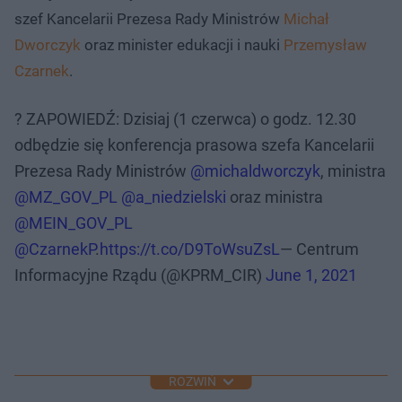
szef Kancelarii Prezesa Rady Ministrów
Michał
Dworczyk
oraz minister edukacji i nauki
Przemysław
Czarnek
.
? ZAPOWIEDŹ: Dzisiaj (1 czerwca) o godz. 12.30
odbędzie się konferencja prasowa szefa Kancelarii
Prezesa Rady Ministrów
@michaldworczyk
, ministra
@MZ_GOV_PL
@a_niedzielski
oraz ministra
@MEIN_GOV_PL
@CzarnekP
.
https://t.co/D9ToWsuZsL
— Centrum
Informacyjne Rządu (@KPRM_CIR)
June 1, 2021
ROZWIŃ