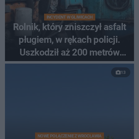
INCYDENT W GLIWICACH
Rolnik, który zniszczył asfalt
pługiem, w rękach policji.
Uszkodził aż 200 metrów
nowej drogi
13
NOWE POŁĄCZENIE Z WROCŁAWIA